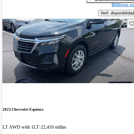
$849/mes es
Verif. disponibilidad
Gu
2023 Chevrolet Equinox
LT AWD with 1LT
22,410 millas