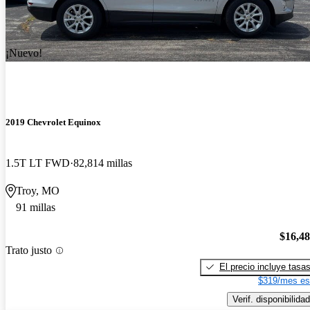
¡Nuevo!
2019 Chevrolet Equinox
1.5T LT FWD
82,814 millas
Troy, MO
91 millas
$16,4
Trato justo
El precio incluye tasa
$319/mes es
Verif. disponibilidad