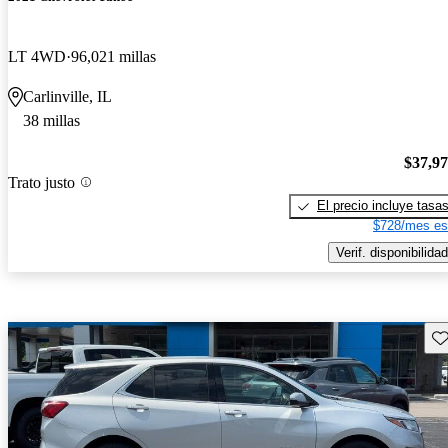
LT 4WD
96,021 millas
Carlinville, IL
38 millas
$37,9
Trato justo
El precio incluye tasa
$728/mes es
Verif. disponibilidad
Gu