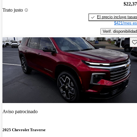
$22,3
Trato justo
El precio incluye tasa
$421/mes es
Verif. disponibilidad
Gu
Aviso patrocinado
2025 Chevrolet Traverse