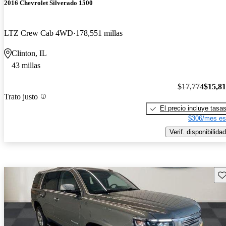
2016 Chevrolet Silverado 1500
LTZ Crew Cab 4WD
178,551 millas
Clinton, IL
43 millas
$17,774
$15,8
Trato justo
El precio incluye tasa
$306/mes es
Verif. disponibilidad
Gu