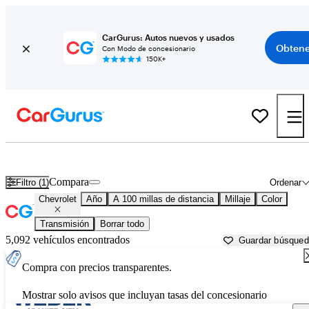
CarGurus: Autos nuevos y usados
Obtene
Con Modo de concesionario
150K+
Autos Chevrolet usados en venta cerca de
Springfield, IL
Compara
Filtro (1)
Ordenar
Chevrolet
Año
A 100 millas de distancia
Millaje
Color
Transmisión
Borrar todo
5,092 vehículos encontrados
Guardar búsque
Compra con precios transparentes.
Mostrar solo avisos que incluyan tasas del concesionario