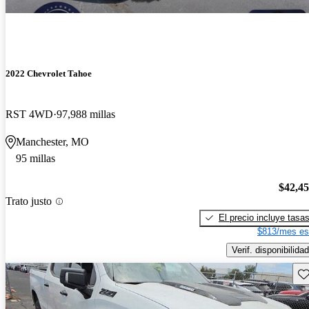
2022 Chevrolet Tahoe
RST 4WD
97,988 millas
Manchester, MO
95 millas
$42,4
Trato justo
El precio incluye tasa
$813/mes es
Verif. disponibilidad
Gu