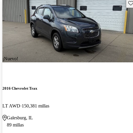
Gu
¡Nuevo!
2016 Chevrolet Trax
LT AWD
150,381 millas
Galesburg, IL
89 millas