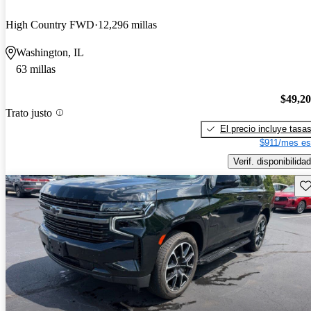
High Country FWD
12,296 millas
Washington, IL
63 millas
$49,2
Trato justo
El precio incluye tasa
$911/mes es
Verif. disponibilidad
Gu