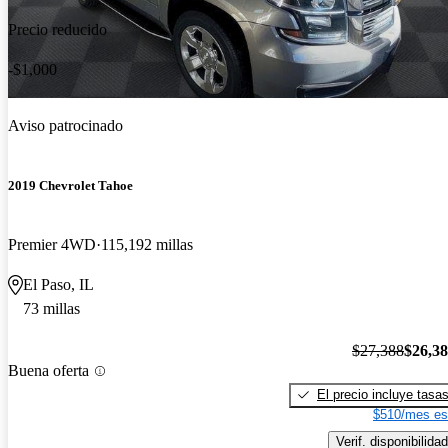
Precio reducido
-$1,000
Aviso patrocinado
2019 Chevrolet Tahoe
Premier 4WD
115,192 millas
El Paso, IL
73 millas
$27,388
$26,3
Buena oferta
El precio incluye tasa
$510/mes es
Verif. disponibilidad