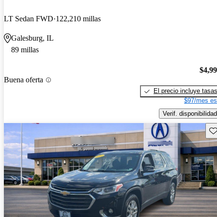
LT Sedan FWD
122,210 millas
Galesburg, IL
89 millas
$4,9
Buena oferta
El precio incluye tasa
$97/mes es
Verif. disponibilidad
Gu