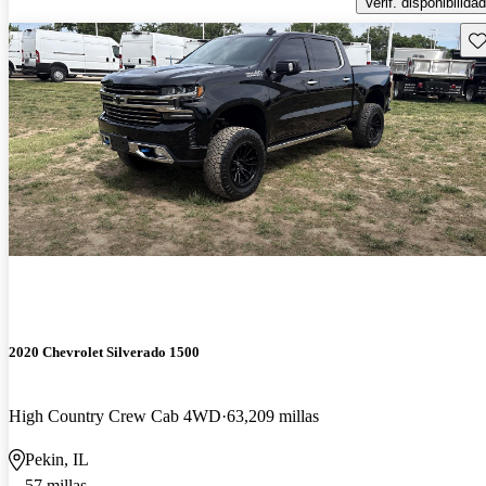
Verif. disponibilidad
Gu
2020 Chevrolet Silverado 1500
High Country Crew Cab 4WD
63,209 millas
Pekin, IL
57 millas