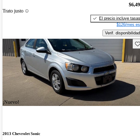
$6,4
Trato justo
El precio incluye tasa
$126/mes es
Verif. disponibilidad
Gu
¡Nuevo!
2013 Chevrolet Sonic