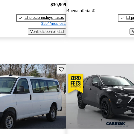
$30,909
Buena oferta
El precio incluye tasas
El p
$354/mes est.
Verif. disponibilidad
V
Guarda este Aviso