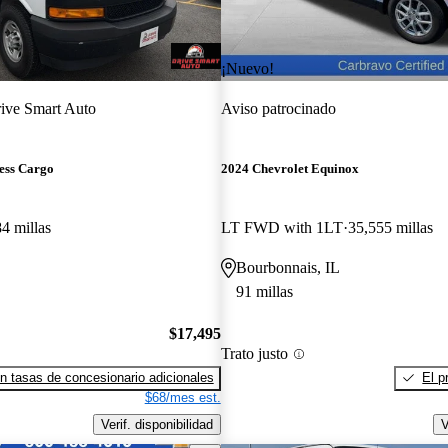
¡Nuevo!
ive Smart Auto
Aviso patrocinado
ess Cargo
2024 Chevrolet Equinox
4 millas
LT FWD with 1LT
35,555 millas
Bourbonnais, IL
91 millas
$17,495
Trato justo
n tasas de concesionario adicionales
El p
$68/mes est.
Verif. disponibilidad
V