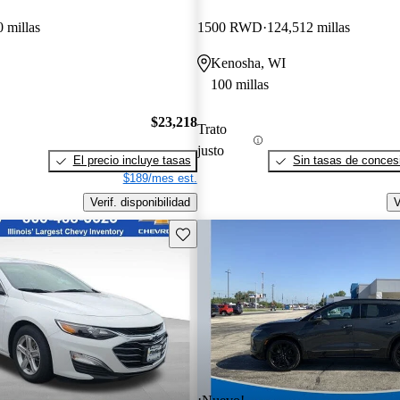
 millas
1500 RWD
124,512 millas
Kenosha, WI
100 millas
$23,218
Trato
justo
El precio incluye tasas
Sin tasas de concesi
$189/mes est.
Verif. disponibilidad
V
Guarda este Aviso