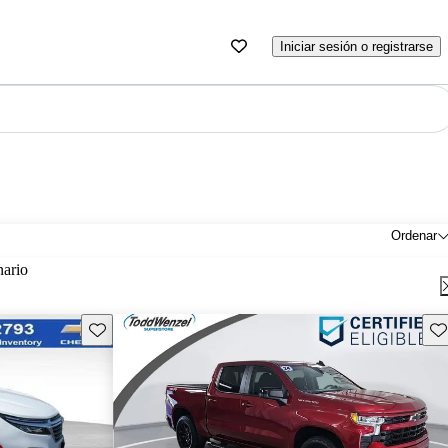
Iniciar sesión o registrarse
Ordenar
nario
Guarda este Aviso
Gu