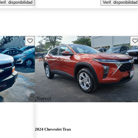
erif. disponibilidad
Verif. disponibilidad
Guarda este Aviso
Gu
¡Nuevo!
2024 Chevrolet Trax