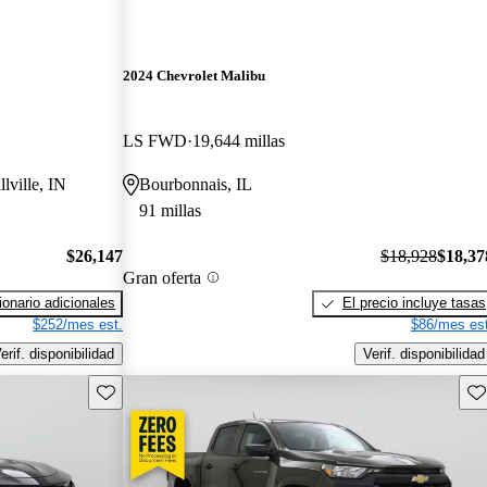
2024 Chevrolet Malibu
LS FWD
19,644 millas
llville, IN
Bourbonnais, IL
91 millas
$26,147
$18,928
$18,37
Gran oferta
onario adicionales
El precio incluye tasas
$252/mes est.
$86/mes est
erif. disponibilidad
Verif. disponibilidad
Guarda este Aviso
Gu