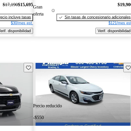
$17,190
$15,695
$19,90
Gran
oferta
recio incluye tasas
Sin tasas de concesionario adicionales
$30/mes est.
$121/mes est
erif. disponibilidad
Verif. disponibilidad
Guarda este Aviso
Gu
Precio reducido
-$550