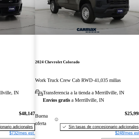
2024 Chevrolet Colorado
Work Truck Crew Cab RWD
41,035 millas
llville, IN
Transferencia a la tienda a Merrillville, IN
Envíos gratis
a Merrillville, IN
$48,147
$25,99
Buena
oferta
onario adicionales
Sin tasas de concesionario adicionales
$732/mes est.
$248/mes est