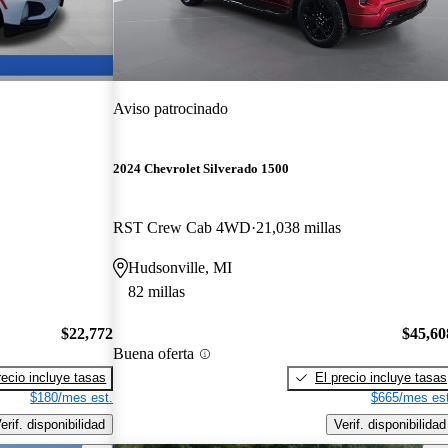
Aviso patrocinado
2024 Chevrolet Silverado 1500
RST Crew Cab 4WD
21,038 millas
Hudsonville, MI
82 millas
$22,772
$45,60
Buena oferta
recio incluye tasas
El precio incluye tasas
$180/mes est.
$665/mes est
erif. disponibilidad
Verif. disponibilidad