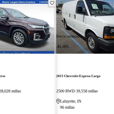
Guarda este Aviso
Precio reducido
-$1,495
erse
2015 Chevrolet Express Cargo
28,028 millas
2500 RWD
39,558 millas
Lafayette, IN
96 millas