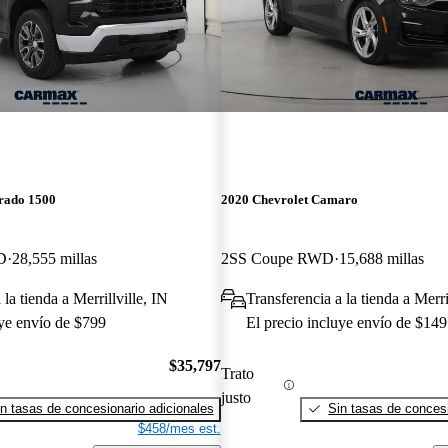
erado 1500
2020 Chevrolet Camaro
D
28,555 millas
2SS Coupe RWD
15,688 millas
 la tienda a Merrillville, IN
Transferencia a la tienda a Merri
uye envío de $799
El precio incluye envío de $149
$35,797
Trato
justo
n tasas de concesionario adicionales
Sin tasas de concesi
$458/mes est.