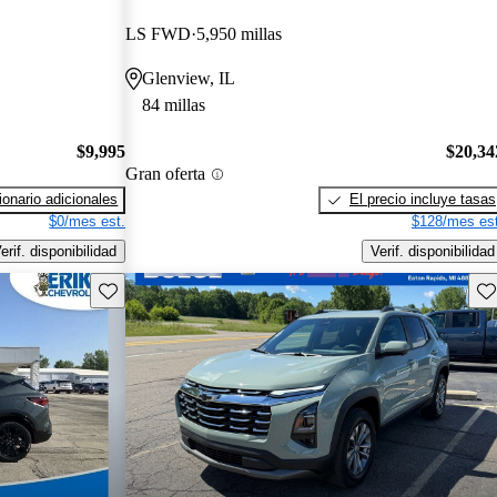
LS FWD
5,950 millas
Glenview, IL
84 millas
$9,995
$20,34
Gran oferta
onario adicionales
El precio incluye tasas
$0/mes est.
$128/mes est
erif. disponibilidad
Verif. disponibilidad
Guarda este Aviso
Gu