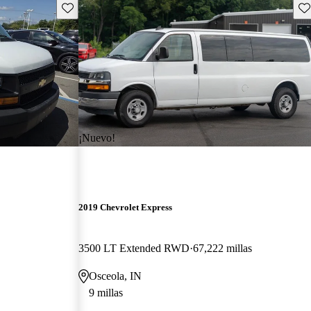
Guarda este Aviso
Gu
¡Nuevo!
2019 Chevrolet Express
3500 LT Extended RWD
67,222 millas
Osceola, IN
9 millas