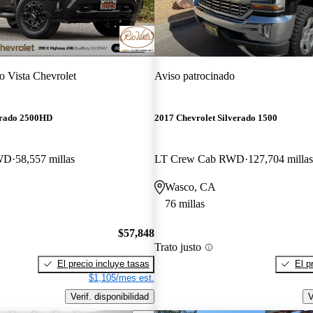
o Vista Chevrolet
Aviso patrocinado
erado 2500HD
2017 Chevrolet Silverado 1500
WD
58,557 millas
LT Crew Cab RWD
127,704 millas
Wasco, CA
76 millas
$57,848
Trato justo
El precio incluye tasas
El p
$1,105/mes est.
Verif. disponibilidad
V