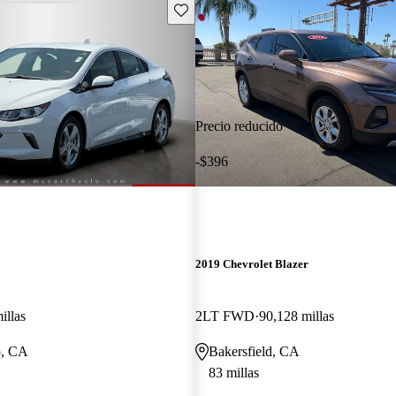
Guarda este Aviso
Precio reducido
-$396
2019 Chevrolet Blazer
illas
2LT FWD
90,128 millas
o, CA
Bakersfield, CA
83 millas