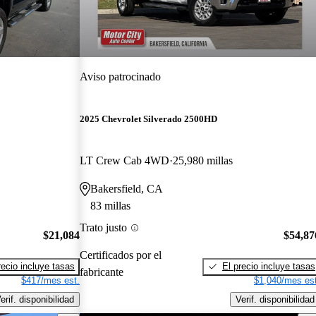
Aviso patrocinado
2025 Chevrolet Silverado 2500HD
LT Crew Cab 4WD
25,980 millas
Bakersfield, CA
83 millas
Trato justo
$21,084
$54,87
Certificados por el
recio incluye tasas
El precio incluye tasas
fabricante
$417/mes est.
$1,040/mes est
erif. disponibilidad
Verif. disponibilidad