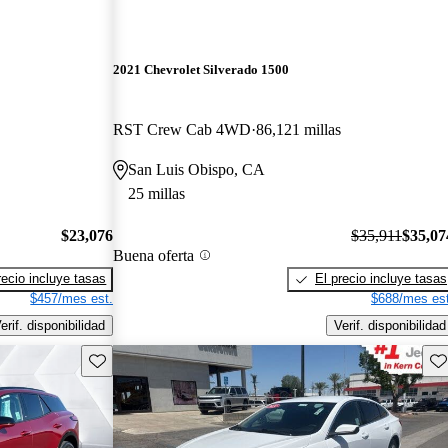
2021 Chevrolet Silverado 1500
RST Crew Cab 4WD
86,121 millas
San Luis Obispo, CA
25 millas
$23,076
$35,911
$35,07
Buena oferta
recio incluye tasas
El precio incluye tasas
$457/mes est.
$688/mes est
erif. disponibilidad
Verif. disponibilidad
Guarda este Aviso
Gu