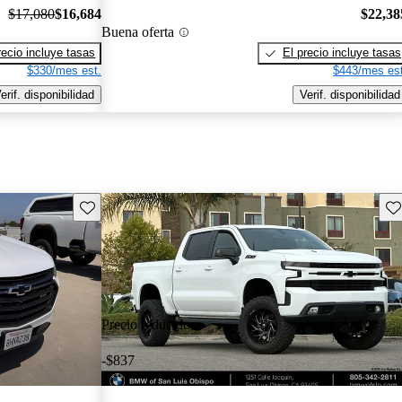
$17,080
$16,684
$22,38
Buena oferta
recio incluye tasas
El precio incluye tasas
$330/mes est.
$443/mes est
erif. disponibilidad
Verif. disponibilidad
Guarda este Aviso
Gu
Precio reducido
-$837