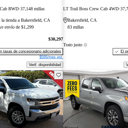
w Cab RWD
37,148 millas
LT Trail Boss Crew Cab 4WD
37,7
 la tienda a Bakersfield, CA
Bakersfield, CA
uye envío de $1,299
83 millas
$30,297
Trato justo
n tasas de concesionario adicionales
El p
$595/mes est.
Verif. disponibilidad
V
Guarda este Aviso