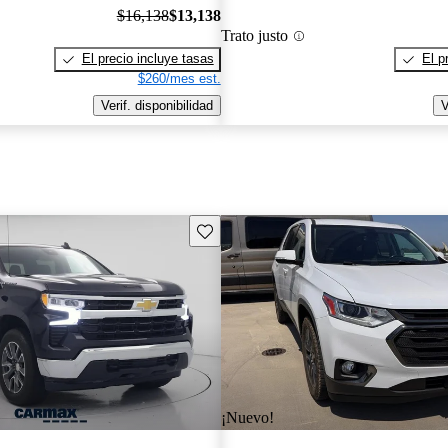
$16,138
$13,138
Trato justo
El precio incluye tasas
El p
$260/mes est.
Verif. disponibilidad
V
Guarda este Aviso
¡Nuevo!