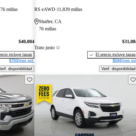
76 millas
RS eAWD
11,839 millas
Shafter, CA
76 millas
$40,084
$31,08
Trato justo
recio incluye tasas
El precio incluye tasas
$793/mes est.
$594/mes est
erif. disponibilidad
Verif. disponibilidad
Guarda este Aviso
Gu