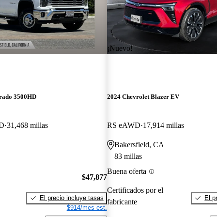
¡Nuevo!
erado 3500HD
2024 Chevrolet Blazer EV
WD
31,468 millas
RS eAWD
17,914 millas
Bakersfield, CA
83 millas
Buena oferta
$47,877
Certificados por el
El precio incluye tasas
El p
fabricante
$914/mes est.