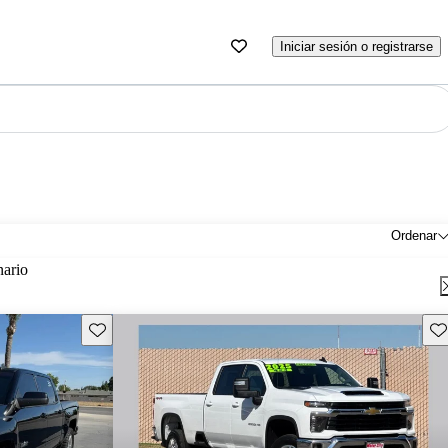
Iniciar sesión o registrarse
Ordenar
nario
Guarda este Aviso
Gu