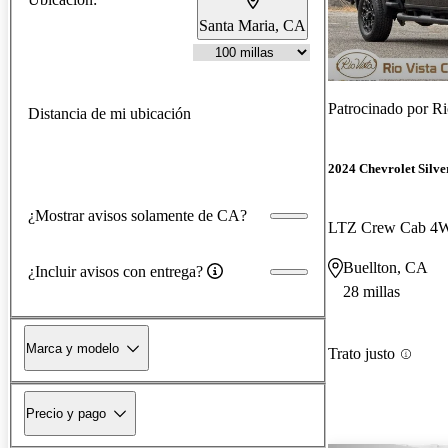
Santa Maria, CA
Patrocinado por
Ri
Distancia de mi ubicación
2024 Chevrolet Silv
¿Mostrar avisos solamente de CA?
LTZ Crew Cab 4
Buellton, CA
¿Incluir avisos con entrega?
28 millas
Marca y modelo
Trato justo
Precio y pago