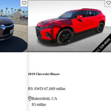
Guarda este Aviso
Gu
2019 Chevrolet Blazer
RS AWD
67,669 millas
Bakersfield, CA
83 millas