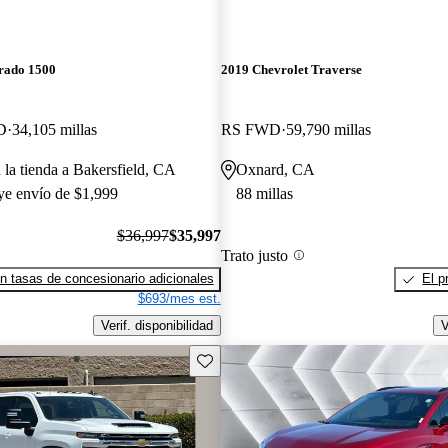
erado 1500
2019 Chevrolet Traverse
D
34,105 millas
RS FWD
59,790 millas
 la tienda a Bakersfield, CA
Oxnard, CA
uye envío de $1,999
88 millas
$36,997
$35,997
Trato justo
n tasas de concesionario adicionales
El p
$693/mes est.
Verif. disponibilidad
V
Guarda este Aviso