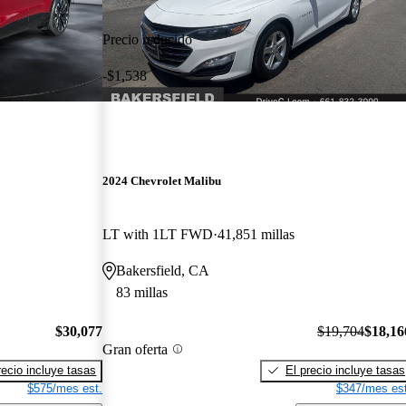
Precio reducido
-$1,538
2024 Chevrolet Malibu
LT with 1LT FWD
41,851 millas
Bakersfield, CA
83 millas
$30,077
$19,704
$18,16
Gran oferta
recio incluye tasas
El precio incluye tasas
$575/mes est.
$347/mes est