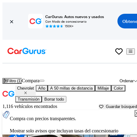
CarGurus: Autos nuevos y usados
Obtene
Con Modo de concesionario
150K+
Autos Chevrolet usados en venta cerca de
Santa Cruz, CA
Compara
Filtro (1)
Ordenar
Chevrolet
Año
A 50 millas de distancia
Millaje
Color
Transmisión
Borrar todo
1,116 vehículos encontrados
Guardar búsque
Compra con precios transparentes.
Mostrar solo avisos que incluyan tasas del concesionario