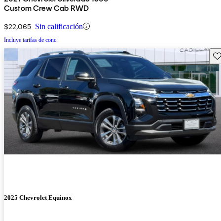
Custom Crew Cab RWD
$22,065
Sin calificación
Incluye tarifas de conc.
Gu
2025 Chevrolet Equinox