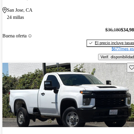
San Jose, CA
24 millas
$36,180
$34,9
Buena oferta
El precio incluye tasa
$677/mes es
Verif. disponibilidad
Gu