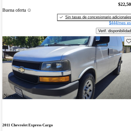
$22,5
Buena oferta
Sin tasas de concesionario adicionale
$444/mes es
Verif. disponibilidad
Gu
¡Nuevo!
2011 Chevrolet Express Cargo