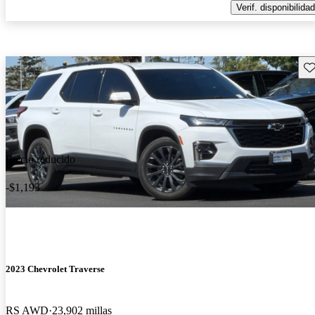
Verif. disponibilidad
Gu
Precio reducido
-$1,193
2023 Chevrolet Traverse
RS AWD
23,902 millas