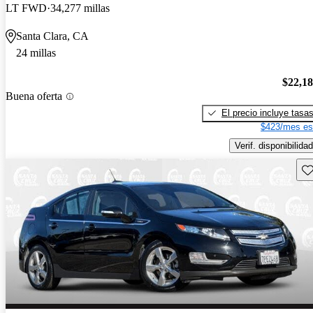
LT FWD
34,277 millas
Santa Clara, CA
24 millas
$22,1
Buena oferta
El precio incluye tasa
$423/mes es
Verif. disponibilidad
Gu