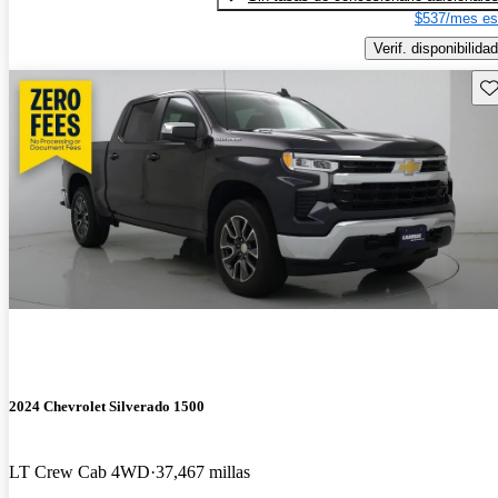
$537/mes es
Verif. disponibilidad
Gu
2024 Chevrolet Silverado 1500
LT Crew Cab 4WD
37,467 millas