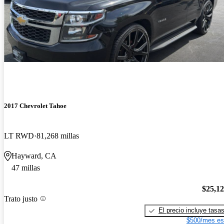
2017 Chevrolet Tahoe
LT RWD
81,268 millas
Hayward, CA
47 millas
$25,1
Trato justo
El precio incluye tasa
$500/mes es