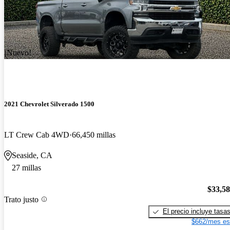
¡Nuevo!
2021 Chevrolet Silverado 1500
LT Crew Cab 4WD
66,450 millas
Seaside, CA
27 millas
$33,5
Trato justo
El precio incluye tasa
$662/mes es