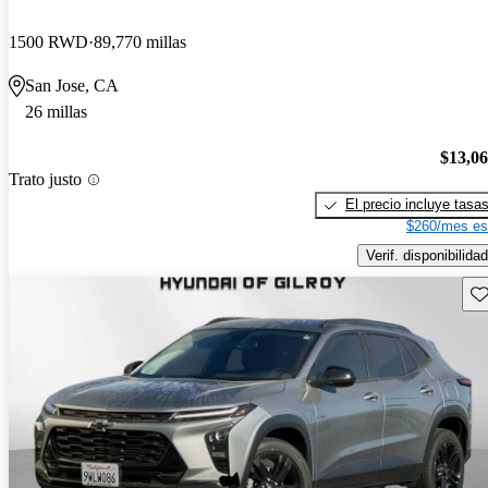
1500 RWD
89,770 millas
San Jose, CA
26 millas
$13,0
Trato justo
El precio incluye tasa
$260/mes es
Verif. disponibilidad
Gu