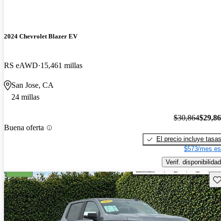
2024 Chevrolet Blazer EV
RS eAWD
15,461 millas
San Jose, CA
24 millas
$30,864
$29,8
Buena oferta
El precio incluye tasa
$573/mes es
Verif. disponibilidad
Gu