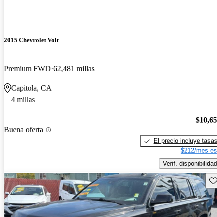
2015 Chevrolet Volt
Premium FWD
62,481 millas
Capitola, CA
4 millas
$10,6
Buena oferta
El precio incluye tasa
$212/mes es
Verif. disponibilidad
Gu