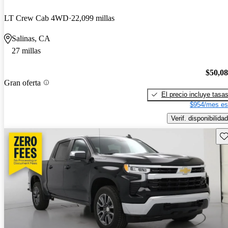
LT Crew Cab 4WD
22,099 millas
Salinas, CA
27 millas
$50,0
Gran oferta
El precio incluye tasa
$954/mes es
Verif. disponibilidad
Gu