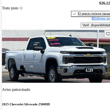
$26,1
Trato justo
El precio incluye tasa
$514/mes es
Verif. disponibilidad
Gu
Aviso patrocinado
2025 Chevrolet Silverado 2500HD