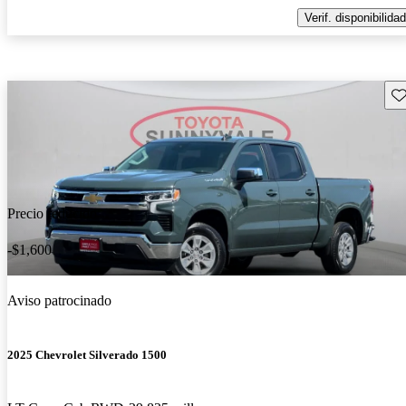
Verif. disponibilidad
Gu
Precio reducido
-$1,600
Aviso patrocinado
2025 Chevrolet Silverado 1500