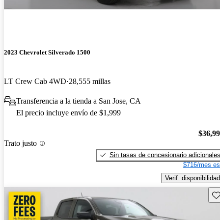
2023 Chevrolet Silverado 1500
LT Crew Cab 4WD
28,555 millas
Transferencia a la tienda a San Jose, CA
El precio incluye envío de $1,999
$36,9
Trato justo
Sin tasas de concesionario adicionale
$716/mes es
Verif. disponibilidad
Gu