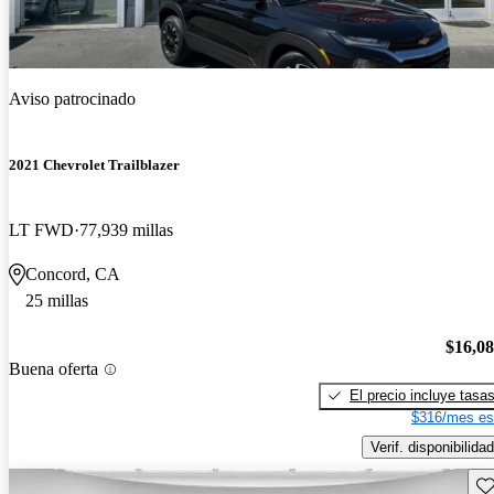
Aviso patrocinado
2021 Chevrolet Trailblazer
LT FWD
77,939 millas
Concord, CA
25 millas
$16,0
Buena oferta
El precio incluye tasa
$316/mes es
Verif. disponibilidad
Gu