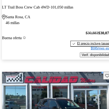
LT Trail Boss Crew Cab 4WD
101,050 millas
Santa Rosa, CA
46 millas
$30,883
$30,0
Buena oferta
El precio incluye tasa
$595/mes es
Verif. disponibilidad
Gu