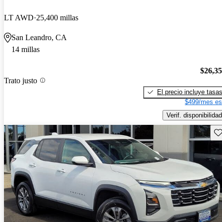
LT AWD
25,400 millas
San Leandro, CA
14 millas
$26,3
Trato justo
El precio incluye tasa
$499/mes es
Verif. disponibilidad
Gu