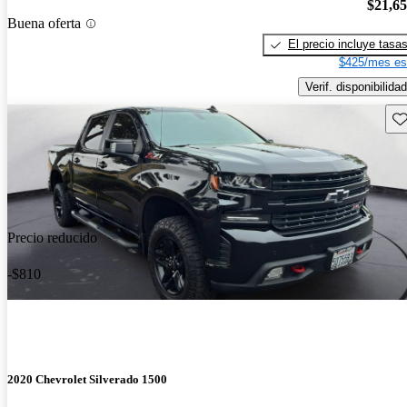
$21,6
Buena oferta
El precio incluye tasa
$425/mes es
Verif. disponibilidad
Gu
Precio reducido
-$810
2020 Chevrolet Silverado 1500