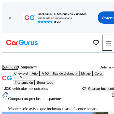
CarGurus: Autos nuevos y usados
Obtene
Con Modo de concesionario
150K+
Autos Chevrolet usados en venta cerca de
San Francisco, CA
Compara
Filtro (1)
Ordenar
Chevrolet
Año
A 50 millas de distancia
Millaje
Color
Transmisión
Borrar todo
1,950 vehículos encontrados
Guardar búsque
Compra con precios transparentes.
Mostrar solo avisos que incluyan tasas del concesionario