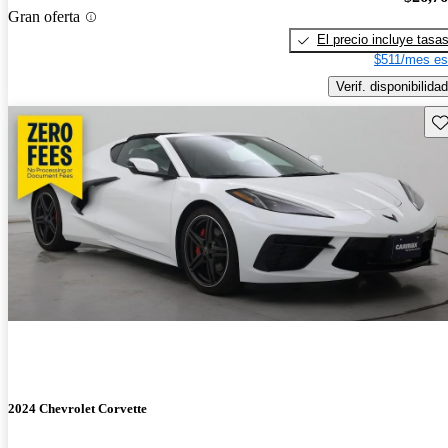
Gran oferta
El precio incluye tasa
$511/mes es
Verif. disponibilidad
Gu
2024 Chevrolet Corvette