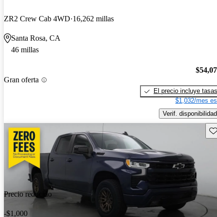
ZR2 Crew Cab 4WD
16,262 millas
Santa Rosa, CA
46 millas
$54,0
Gran oferta
El precio incluye tasa
$1,032/mes es
Verif. disponibilidad
Gu
Precio reducido
-$1,000