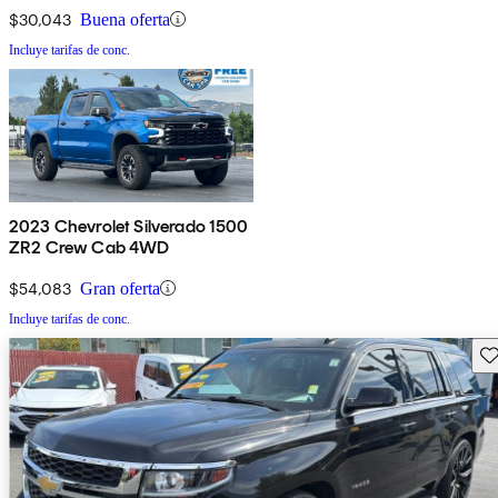
$30,043
Buena oferta
Incluye tarifas de conc.
2023 Chevrolet Silverado 1500
ZR2 Crew Cab 4WD
$54,083
Gran oferta
Incluye tarifas de conc.
Gu