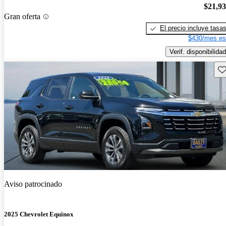
$21,9
Gran oferta
El precio incluye tasa
$430/mes es
Verif. disponibilidad
Gu
Aviso patrocinado
2025 Chevrolet Equinox