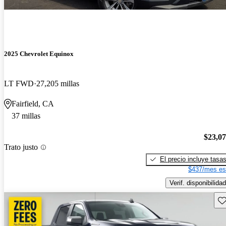
2025 Chevrolet Equinox
LT FWD
27,205 millas
Fairfield, CA
37 millas
$23,0
Trato justo
El precio incluye tasa
$437/mes es
Verif. disponibilidad
Gu