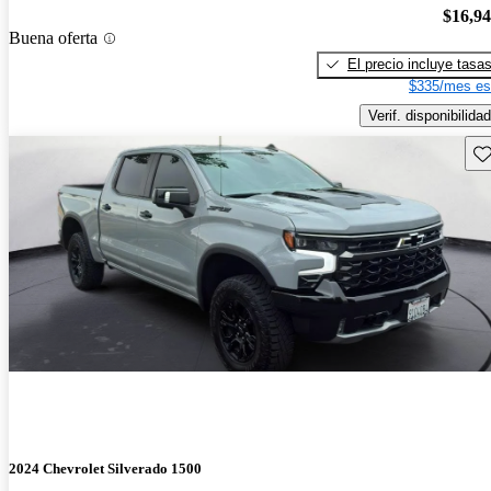
$16,9
Buena oferta
El precio incluye tasa
$335/mes es
Verif. disponibilidad
Gu
2024 Chevrolet Silverado 1500