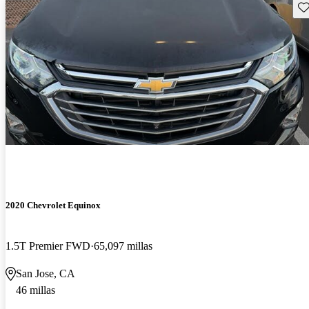
Gu
2020 Chevrolet Equinox
1.5T Premier FWD
65,097 millas
San Jose, CA
46 millas