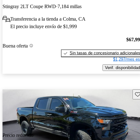
Stingray 2LT Coupe RWD
7,184 millas
Transferencia a la tienda a Colma, CA
El precio incluye envío de $1,999
$67,9
Buena oferta
Sin tasas de concesionario adicionale
$1,297/mes es
Verif. disponibilidad
Gu
Precio reducido