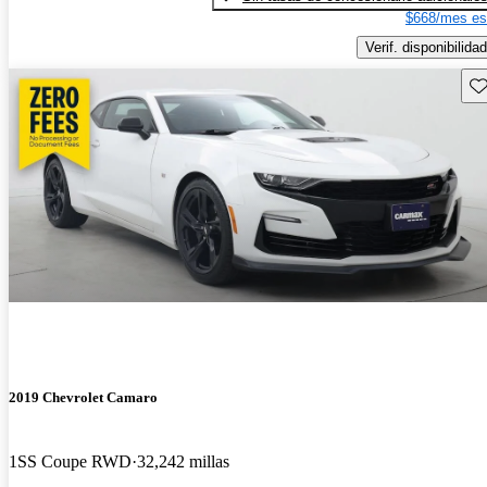
$668/mes es
Verif. disponibilidad
Gu
2019 Chevrolet Camaro
1SS Coupe RWD
32,242 millas