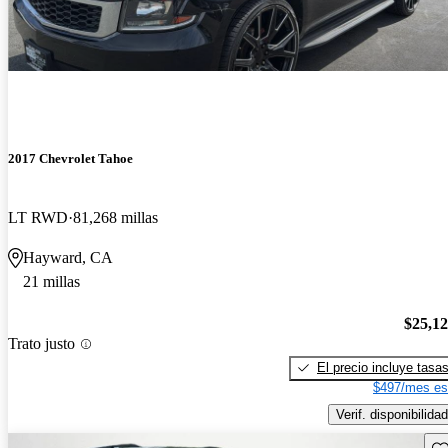
2017 Chevrolet Tahoe
LT RWD
81,268 millas
Hayward, CA
21 millas
$25,1
Trato justo
El precio incluye tasa
$497/mes es
Verif. disponibilidad
Gu