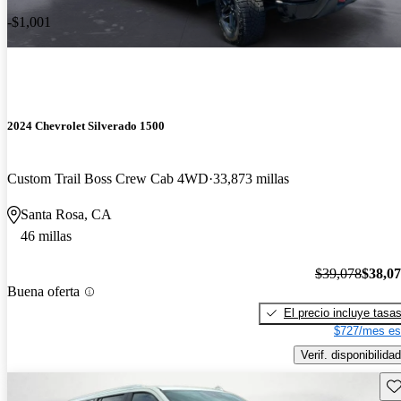
-$1,001
2024 Chevrolet Silverado 1500
Custom Trail Boss Crew Cab 4WD
33,873 millas
Santa Rosa, CA
46 millas
$39,078
$38,0
Buena oferta
El precio incluye tasa
$727/mes es
Verif. disponibilidad
Gu