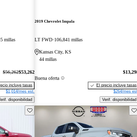
2019 Chevrolet Impala
5 millas
LT FWD
106,841 millas
Kansas City, KS
44 millas
$56,262
$53,262
$13,29
Buena oferta
recio incluye tasas
El precio incluye tasas
$1,014/mes est.
$264/mes est
erif. disponibilidad
Verif. disponibilidad
Guarda este Aviso
Gu