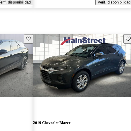
erif. disponibilidad
Verif. disponibilidad
Guarda este Aviso
Gu
2019 Chevrolet Blazer