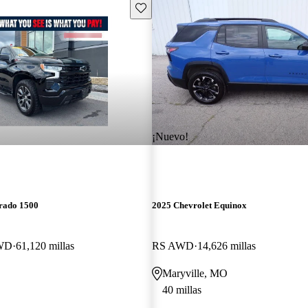
Guarda este Aviso
¡Nuevo!
erado 1500
2025 Chevrolet Equinox
4WD
61,120 millas
RS AWD
14,626 millas
Maryville, MO
40 millas