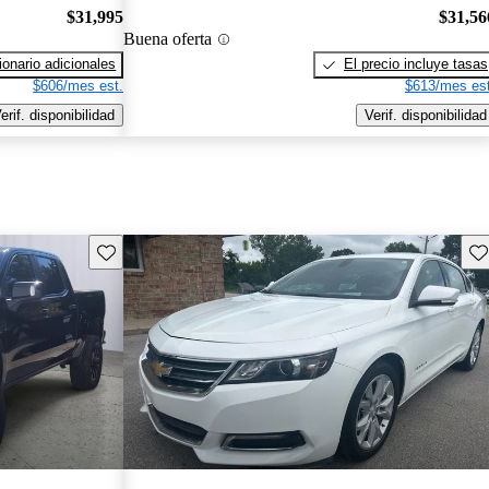
$31,995
$31,56
Buena oferta
onario adicionales
El precio incluye tasas
$606/mes est.
$613/mes est
erif. disponibilidad
Verif. disponibilidad
Guarda este Aviso
Gu