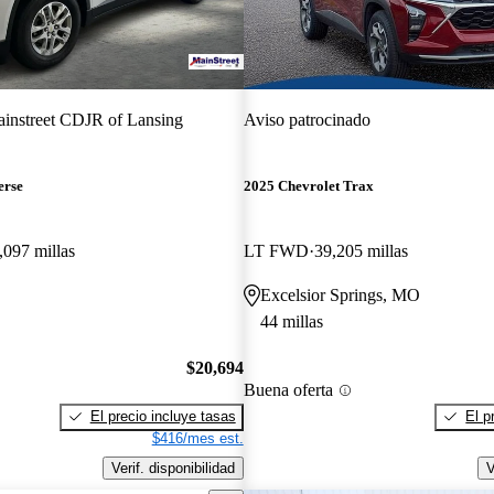
instreet CDJR of Lansing
Aviso patrocinado
erse
2025 Chevrolet Trax
,097 millas
LT FWD
39,205 millas
Excelsior Springs, MO
44 millas
$20,694
Buena oferta
El precio incluye tasas
El p
$416/mes est.
Verif. disponibilidad
V