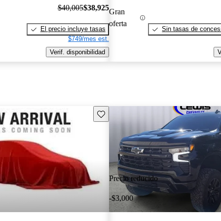
$40,005
$38,925
Gran
oferta
El precio incluye tasas
Sin tasas de concesi
$749/mes est.
Verif. disponibilidad
V
Guarda este Aviso
Precio reducido
-$3,000