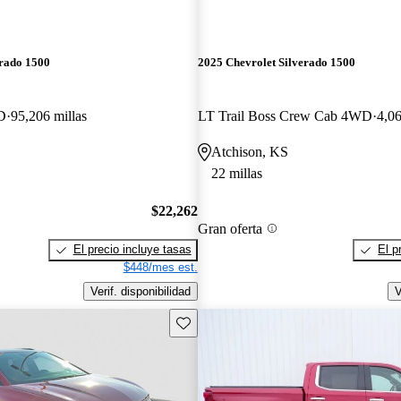
erado 1500
2025 Chevrolet Silverado 1500
D
95,206 millas
LT Trail Boss Crew Cab 4WD
4,06
Atchison, KS
22 millas
$22,262
Gran oferta
El precio incluye tasas
El p
$448/mes est.
Verif. disponibilidad
V
Guarda este Aviso