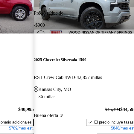
Precio reducido
-$900
2025 Chevrolet Silverado 1500
RST Crew Cab 4WD
42,857 millas
Kansas City, MO
36 millas
$40,995
$45,494
$44,59
Buena oferta
onario adicionales
El precio incluye tasas
$789/mes est.
$848/mes est