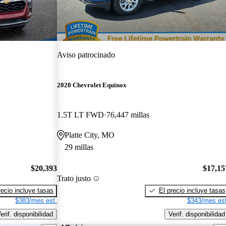
Aviso patrocinado
2020 Chevrolet Equinox
1.5T LT FWD
76,447 millas
Platte City, MO
29 millas
$20,393
$17,15
Trato justo
recio incluye tasas
El precio incluye tasas
$383/mes est.
$343/mes est
erif. disponibilidad
Verif. disponibilidad