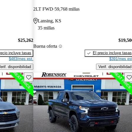
2LT FWD
59,768 millas
Lansing, KS
35 millas
$25,262
$19,50
Buena oferta
recio incluye tasas
El precio incluye tasas
$483/mes est.
$391/mes est
erif. disponibilidad
Verif. disponibilidad
Guarda este Aviso
Gu