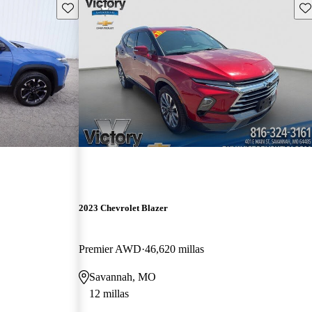
Guarda este Aviso
Gu
2023 Chevrolet Blazer
Premier AWD
46,620 millas
Savannah, MO
12 millas