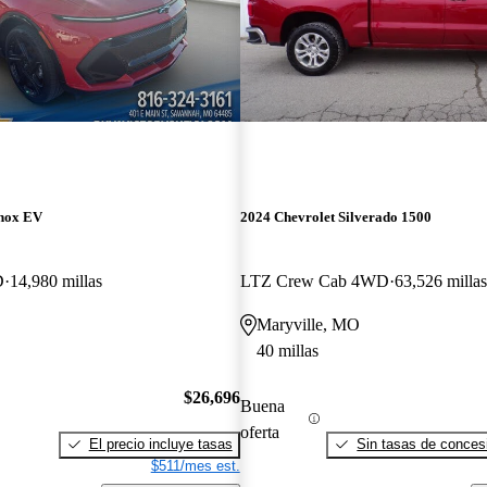
inox EV
2024 Chevrolet Silverado 1500
D
14,980 millas
LTZ Crew Cab 4WD
63,526 millas
Maryville, MO
40 millas
$26,696
Buena
oferta
El precio incluye tasas
Sin tasas de concesi
$511/mes est.