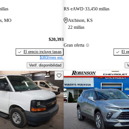
illas
RS eAWD
33,450 millas
gs, MO
Atchison, KS
22 millas
$20,393
Gran oferta
El precio incluye tasas
El p
$383/mes est.
Verif. disponibilidad
V
Guarda este Aviso