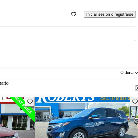
Iniciar sesión o registrarse
Ordenar
nario
Guarda este Aviso
Gu