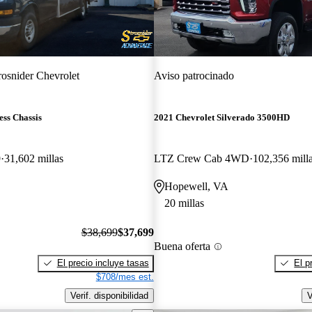
rosnider Chevrolet
Aviso patrocinado
ss Chassis
2021 Chevrolet Silverado 3500HD
9
31,602 millas
LTZ Crew Cab 4WD
102,356 mill
Hopewell, VA
20 millas
$38,699
$37,699
Buena oferta
El precio incluye tasas
El p
$708/mes est.
Verif. disponibilidad
V