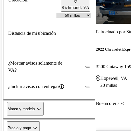
Precio reducido
Richmond, VA
-$1,000
Patrocinado por
St
Distancia de mi ubicación
2022 Chevrolet Expre
¿Mostrar avisos solamente de
3500 Cutaway 15
VA?
Hopewell, VA
20 millas
¿Incluir avisos con entrega?
Buena oferta
Marca y modelo
Precio y pago