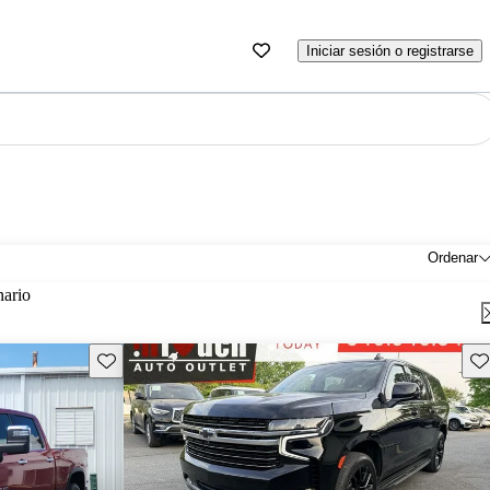
Iniciar sesión o registrarse
Ordenar
nario
Guarda este Aviso
Gu