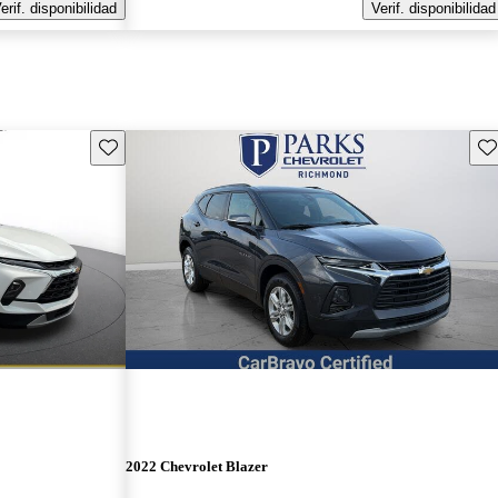
erif. disponibilidad
Verif. disponibilidad
Guarda este Aviso
Gu
2022 Chevrolet Blazer