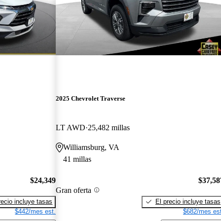
2025 Chevrolet Traverse
LT AWD
25,482 millas
Williamsburg, VA
41 millas
$24,349
$37,58
Gran oferta
recio incluye tasas
El precio incluye tasas
$442/mes est.
$682/mes est