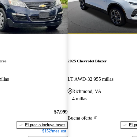
erse
2025 Chevrolet Blazer
illas
LT AWD
32,955 millas
Richmond, VA
4 millas
$7,999
Buena oferta
El precio incluye tasas
El p
$152/mes est.