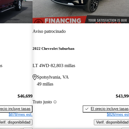
Aviso patrocinado
2022 Chevrolet Suburban
as
LT 4WD
82,803 millas
Spotsylvania, VA
49 millas
$46,699
$43,99
Trato justo
recio incluye tasas
El precio incluye tasas
$878/mes est.
$826/mes est
erif. disponibilidad
Verif. disponibilidad