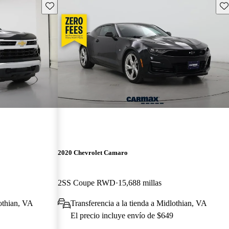
Guarda este Aviso
Gu
2020 Chevrolet Camaro
2SS Coupe RWD
15,688 millas
lothian, VA
Transferencia a la tienda a Midlothian, VA
El precio incluye envío de $649