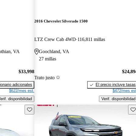
2016 Chevrolet Silverado 1500
LTZ Crew Cab 4WD
116,811 millas
lothian, VA
Goochland, VA
27 millas
$33,998
$24,89
Trato justo
onario adicionales
El precio incluye tasas
$622/mes est.
$472/mes est
erif. disponibilidad
Verif. disponibilidad
Guarda este Aviso
Gu