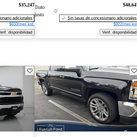
$35,247
$48,64
Trato
justo
onario adicionales
Sin tasas de concesionario adicionales
$650/mes est.
$922/mes est
erif. disponibilidad
Verif. disponibilidad
Guarda este Aviso
Gu
¡Nuevo!