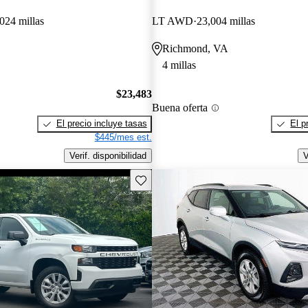
024 millas
LT AWD
23,004 millas
Richmond, VA
4 millas
$23,483
Buena oferta
El precio incluye tasas
El p
$445/mes est.
Verif. disponibilidad
V
Guarda este Aviso