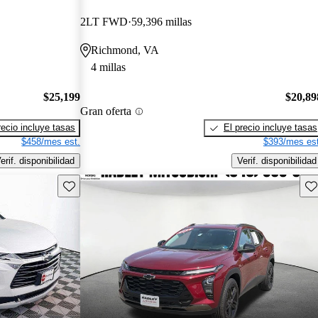
2LT FWD
59,396 millas
Richmond, VA
4 millas
$25,199
$20,89
Gran oferta
recio incluye tasas
El precio incluye tasas
$458/mes est.
$393/mes est
erif. disponibilidad
Verif. disponibilidad
Guarda este Aviso
Gu