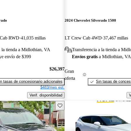
rado
2024 Chevrolet Silverado 1500
w Cab RWD
41,035 millas
LT Crew Cab 4WD
37,467 millas
a la tienda a Midlothian, VA
Transferencia a la tienda a Mid
uye envío de $399
Envíos gratis
a Midlothian, VA
$26,397
Gran
oferta
n tasas de concesionario adicionales
Sin tasas de concesi
$483/mes est.
Verif. disponibilidad
V
Guarda este Aviso