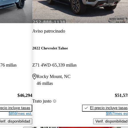
Aviso patrocinado
2022 Chevrolet Tahoe
76 millas
Z71 4WD
65,339 millas
Rocky Mount, NC
46 millas
$46,294
$51,57
Trato justo
recio incluye tasas
El precio incluye tasas
$859/mes est.
$957/mes est
erif. disponibilidad
Verif. disponibilidad