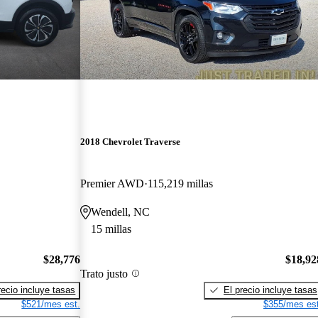
2018 Chevrolet Traverse
Premier AWD
115,219 millas
Wendell, NC
15 millas
$28,776
$18,92
Trato justo
recio incluye tasas
El precio incluye tasas
$521/mes est.
$355/mes est