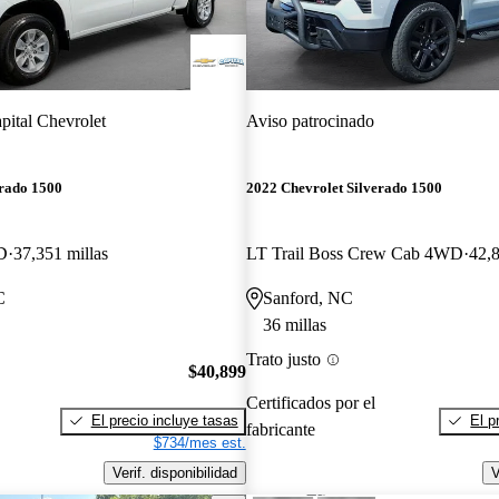
pital Chevrolet
Aviso patrocinado
erado 1500
2022 Chevrolet Silverado 1500
D
37,351 millas
LT Trail Boss Crew Cab 4WD
42,8
C
Sanford, NC
36 millas
Trato justo
$40,899
Certificados por el
El precio incluye tasas
El p
fabricante
$734/mes est.
Verif. disponibilidad
V