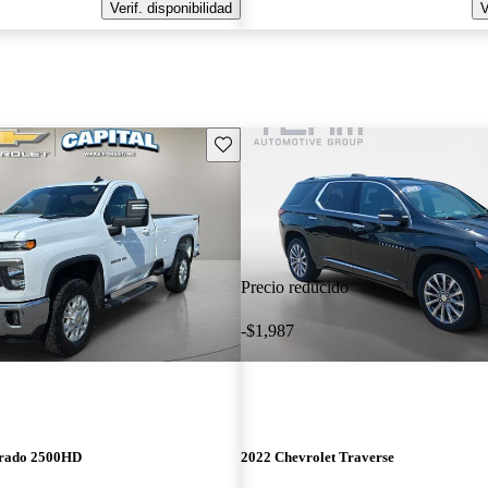
Verif. disponibilidad
V
Guarda este Aviso
Precio reducido
-$1,987
erado 2500HD
2022 Chevrolet Traverse