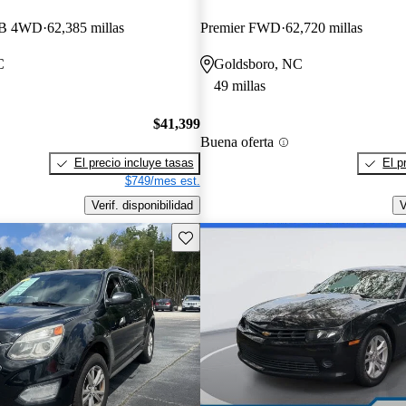
LB 4WD
62,385 millas
Premier FWD
62,720 millas
C
Goldsboro, NC
49 millas
$41,399
Buena oferta
El precio incluye tasas
El p
$749/mes est.
Verif. disponibilidad
V
Guarda este Aviso