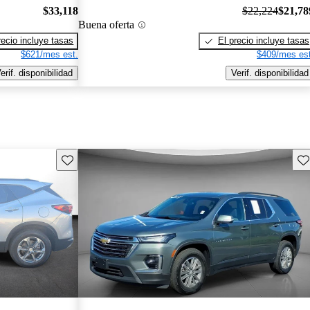
$33,118
$22,224
$21,78
Buena oferta
recio incluye tasas
El precio incluye tasas
$621/mes est.
$409/mes est
erif. disponibilidad
Verif. disponibilidad
Guarda este Aviso
Gu