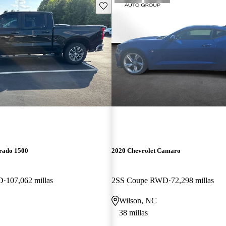
Guarda este Aviso
erado 1500
2020 Chevrolet Camaro
D
107,062 millas
2SS Coupe RWD
72,298 millas
Wilson, NC
38 millas