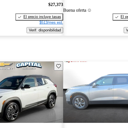
$27,373
Buena oferta
El precio incluye tasas
El p
$513/mes est.
Verif. disponibilidad
V
Guarda este Aviso