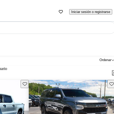
Iniciar sesión o registrarse
Ordenar
nario
Guarda este Aviso
Gu