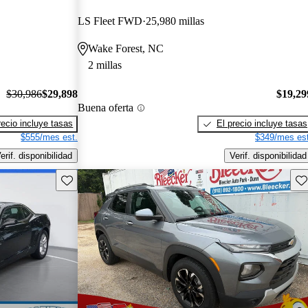
LS Fleet FWD
25,980 millas
Wake Forest, NC
2 millas
$30,986
$29,898
$19,29
Buena oferta
recio incluye tasas
El precio incluye tasas
$555/mes est.
$349/mes est
erif. disponibilidad
Verif. disponibilidad
Guarda este Aviso
Gu