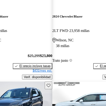
blazer
2024 Chevrolet Blazer
illas
2LT FWD
23,958 millas
C
Wilson, NC
38 millas
$25,299
$23,800
Trato justo
El precio incluye tasas
El p
$431/mes est.
Verif. disponibilidad
V
Guarda este Aviso