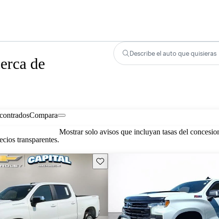
Describe el auto que quisieras
erca de
contrados
Compara
Mostrar solo avisos que incluyan tasas del concesio
cios transparentes.
Guarda este Aviso