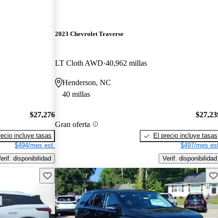
2023 Chevrolet Traverse
LT Cloth AWD
40,962 millas
Henderson, NC
40 millas
$27,276
$27,23
Gran oferta
recio incluye tasas
El precio incluye tasas
$494/mes est.
$497/mes est
erif. disponibilidad
Verif. disponibilidad
Guarda este Aviso
Gu