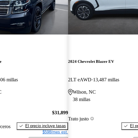
e
2024 Chevrolet Blazer EV
06 millas
2LT eAWD
13,487 millas
C
Wilson, NC
38 millas
$31,899
Trato justo
El precio incluye tasas
El p
rceros
$598/mes est.