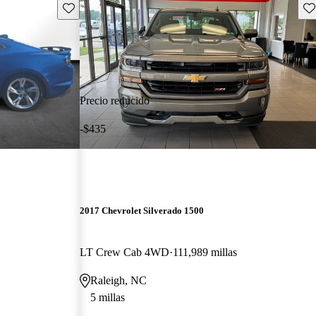
Guarda este Aviso
Gu
Precio reducido
-$435
2017 Chevrolet Silverado 1500
LT Crew Cab 4WD
111,989 millas
Raleigh, NC
5 millas