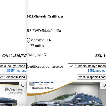
2023 Chevrolet Trailblazer
RS FWD
54,440 millas
Morrilton, AR
77 millas
Trato justo
$28,124
$26,737
$23,11
recio incluye tasas
El precio incluye tasas
Certificados por terceros
$535/mes est.
$451/mes est
erif. disponibilidad
Verif. disponibilidad
Guarda este Aviso
Gu