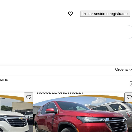
Iniciar sesión o registrarse
Ordenar
nario
Guarda este Aviso
Gu