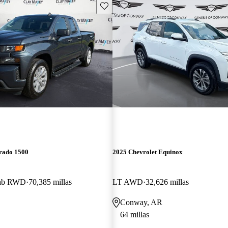
Guarda este Aviso
erado 1500
2025 Chevrolet Equinox
Cab RWD
70,385 millas
LT AWD
32,626 millas
Conway, AR
64 millas