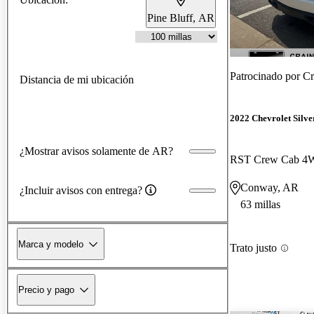
Pine Bluff, AR
Patrocinado por
Cr
Distancia de mi ubicación
2022 Chevrolet Silv
¿Mostrar avisos solamente de AR?
RST Crew Cab 
Conway, AR
¿Incluir avisos con entrega?
63 millas
Marca y modelo
Trato justo
Precio y pago