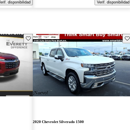
erif. disponibilidad
Verif. disponibilidad
Guarda este Aviso
Gu
¡Nuevo!
2020 Chevrolet Silverado 1500