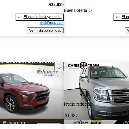
$22,059
Buena oferta
El precio incluye tasas
El p
$438/mes est.
Verif. disponibilidad
V
Guarda este Aviso
Precio reducido
-$1,387