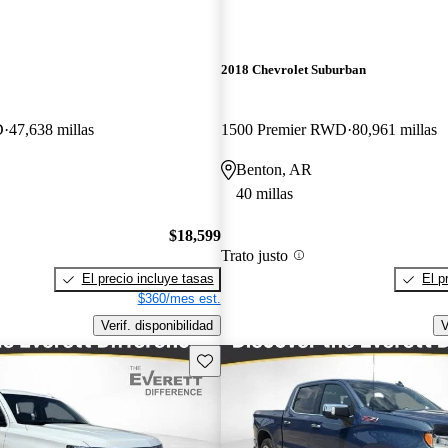
2018 Chevrolet Suburban
D
47,638 millas
1500 Premier RWD
80,961 millas
Benton, AR
40 millas
$18,599
Trato justo
El precio incluye tasas
El p
$360/mes est.
Verif. disponibilidad
V
Guarda este Aviso