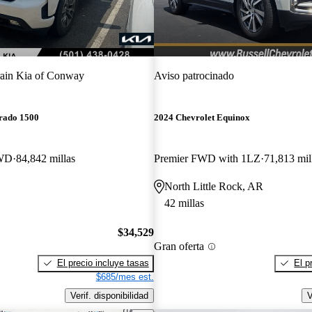
ain Kia of Conway
Aviso patrocinado
erado 1500
2024 Chevrolet Equinox
4WD
84,842 millas
Premier FWD with 1LZ
71,813 mil
North Little Rock, AR
42 millas
$34,529
Gran oferta
El precio incluye tasas
El p
$685/mes est.
Verif. disponibilidad
V