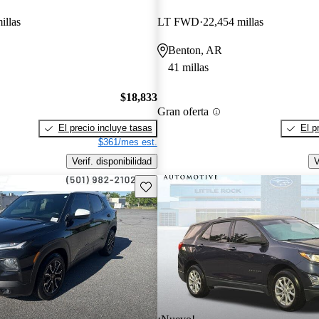
illas
LT FWD
22,454 millas
Benton, AR
41 millas
$18,833
Gran oferta
El precio incluye tasas
El p
$361/mes est.
Verif. disponibilidad
V
Guarda este Aviso