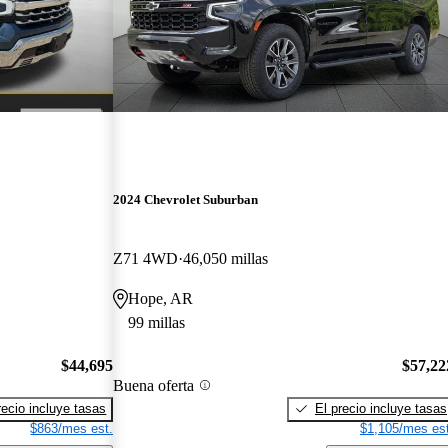
2024 Chevrolet Suburban
Z71 4WD
46,050 millas
Hope, AR
99 millas
$44,695
$57,22
Buena oferta
recio incluye tasas
El precio incluye tasas
$863/mes est.
$1,105/mes est