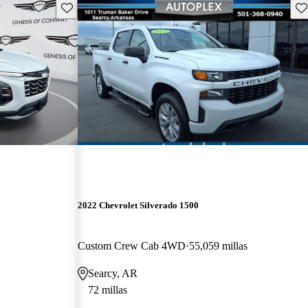
Guarda este Aviso
Gu
2022 Chevrolet Silverado 1500
Custom Crew Cab 4WD
55,059 millas
Searcy, AR
72 millas