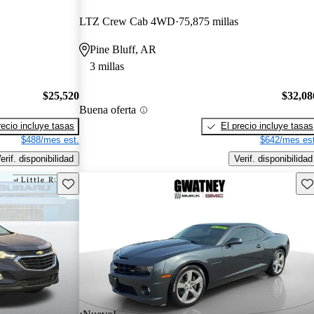
LTZ Crew Cab 4WD
75,875 millas
Pine Bluff, AR
3 millas
$25,520
$32,08
Buena oferta
recio incluye tasas
El precio incluye tasas
$488/mes est.
$642/mes est
erif. disponibilidad
Verif. disponibilidad
Guarda este Aviso
Gu