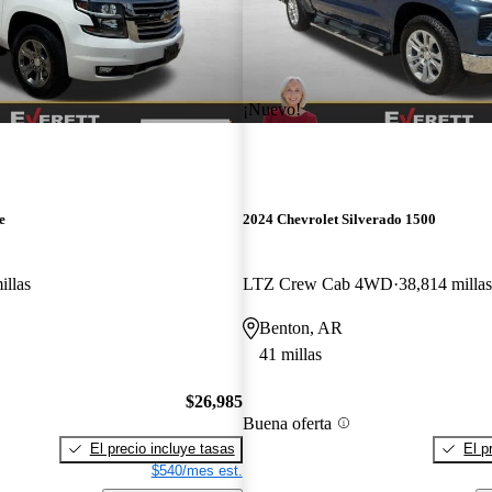
¡Nuevo!
e
2024 Chevrolet Silverado 1500
illas
LTZ Crew Cab 4WD
38,814 millas
Benton, AR
41 millas
$26,985
Buena oferta
El precio incluye tasas
El p
$540/mes est.