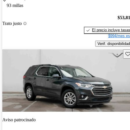
93 millas
$53,8
Trato justo
El precio incluye tasa
$994/mes es
Verif. disponibilidad
Gu
Aviso patrocinado