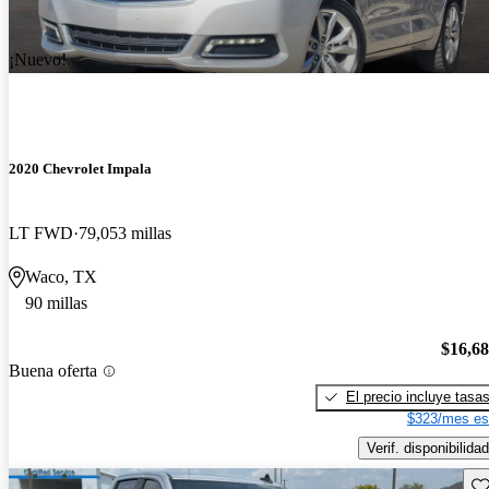
¡Nuevo!
2020 Chevrolet Impala
LT FWD
79,053 millas
Waco, TX
90 millas
$16,6
Buena oferta
El precio incluye tasa
$323/mes es
Verif. disponibilidad
Gu