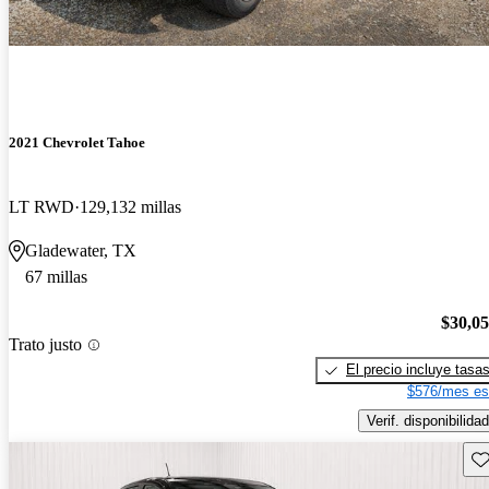
2021 Chevrolet Tahoe
LT RWD
129,132 millas
Gladewater, TX
67 millas
$30,0
Trato justo
El precio incluye tasa
$576/mes es
Verif. disponibilidad
Gu