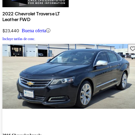
2022 Chevrolet Traverse LT
Leather FWD
$23,440
Buena oferta
Incluye tarifas de conc.
Gu