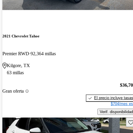
2021 Chevrolet Tahoe
Premier RWD
92,364 millas
Kilgore, TX
63 millas
$36,7
Gran oferta
El precio incluye tasa
$704/mes es
Verif. disponibilidad
Gu