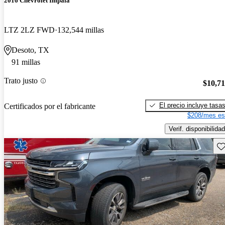
2016 Chevrolet Impala
LTZ 2LZ FWD
132,544 millas
Desoto, TX
91 millas
Trato justo
$10,7
El precio incluye tasa
Certificados por el fabricante
$208/mes es
Verif. disponibilidad
Gu