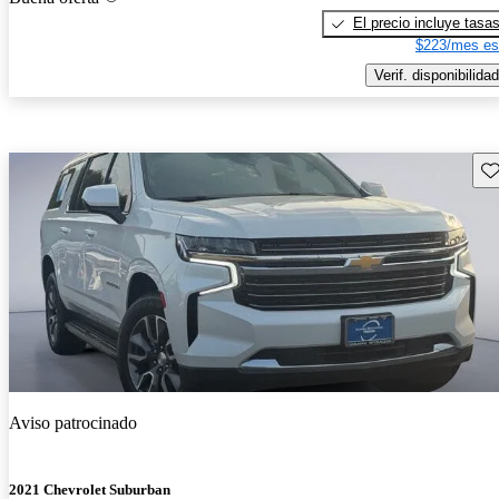
El precio incluye tasa
$223/mes es
Verif. disponibilidad
Gu
Aviso patrocinado
2021 Chevrolet Suburban