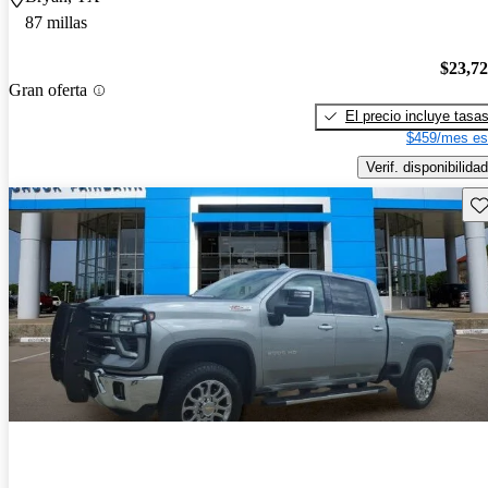
87 millas
$23,7
Gran oferta
El precio incluye tasa
$459/mes es
Verif. disponibilidad
Gu