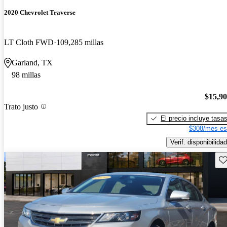
2020 Chevrolet Traverse
LT Cloth FWD
109,285 millas
Garland, TX
98 millas
$15,9
Trato justo
El precio incluye tasa
$308/mes es
Verif. disponibilidad
Gu