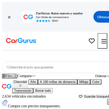
CarGurus: Autos nuevos y usados
Obtene
Con Modo de concesionario
150K+
Autos Chevrolet usados en venta cerca de
Palestine, TX
Describe el auto que quisieras
Compara
Filtro (1)
Ordenar
Chevrolet
Año
A 100 millas de distancia
Millaje
Color
Transmisión
Borrar todo
2,634 vehículos encontrados
Guardar búsque
Compra con precios transparentes.