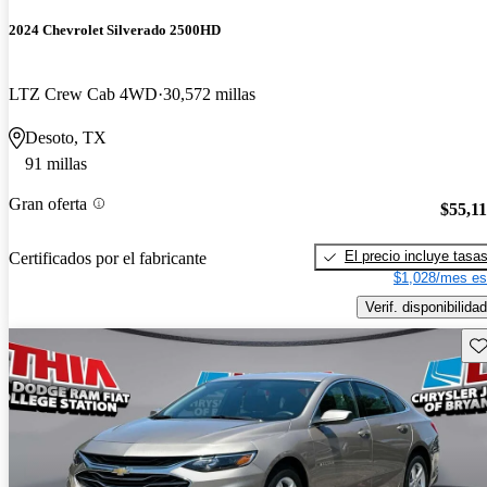
2024 Chevrolet Silverado 2500HD
LTZ Crew Cab 4WD
30,572 millas
Desoto, TX
91 millas
Gran oferta
$55,1
El precio incluye tasa
Certificados por el fabricante
$1,028/mes es
Verif. disponibilidad
Gu