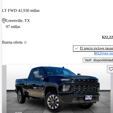
LT FWD
41,930 millas
Greenville, TX
97 millas
$22,2
Buena oferta
El precio incluye tasa
$412/mes es
Verif. disponibilidad
Gu