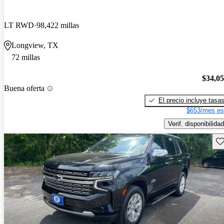
LT RWD
98,422 millas
Longview, TX
72 millas
$34,0
Buena oferta
El precio incluye tasa
$653/mes es
Verif. disponibilidad
Gu