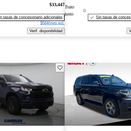
$33,447
Trato
justo
n tasas de concesionario adicionales
Sin tasas de concesi
$564/mes est.
Verif. disponibilidad
V
Guarda este Aviso