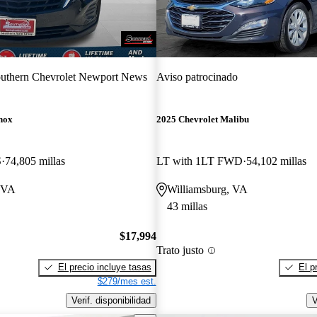
uthern Chevrolet Newport News
Aviso patrocinado
nox
2025 Chevrolet Malibu
S
74,805 millas
LT with 1LT FWD
54,102 millas
 VA
Williamsburg, VA
43 millas
$17,994
Trato justo
El precio incluye tasas
El p
$279/mes est.
Verif. disponibilidad
V