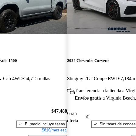
erado 1500
2024 Chevrolet Corvette
ew Cab 4WD
54,715 millas
Stingray 2LT Coupe RWD
7,184 m
Transferencia a la tienda a Vir
Envíos gratis
a Virginia Beach
$47,488
Gran
oferta
El precio incluye tasas
Sin tasas de concesi
$816/mes est.