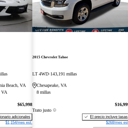
¡Nuevo!
2015 Chevrolet Tahoe
illas
LT 4WD
143,191 millas
ginia Beach, VA
Chesapeake, VA
, VA
8 millas
$65,998
$16,99
Trato justo
onario adicionales
El precio incluye tasas
$1,154/mes est.
$268/mes est