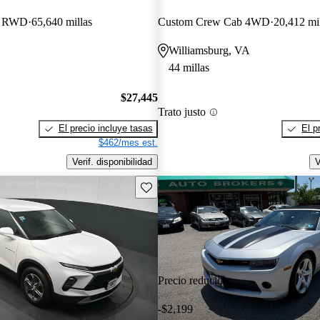
b RWD
65,640 millas
Custom Crew Cab 4WD
20,412 mi
Williamsburg, VA
44 millas
$27,445
Trato justo
El precio incluye tasas
El p
$462/mes est.
Verif. disponibilidad
V
Guarda este Aviso
Precio reducido
-$2,199