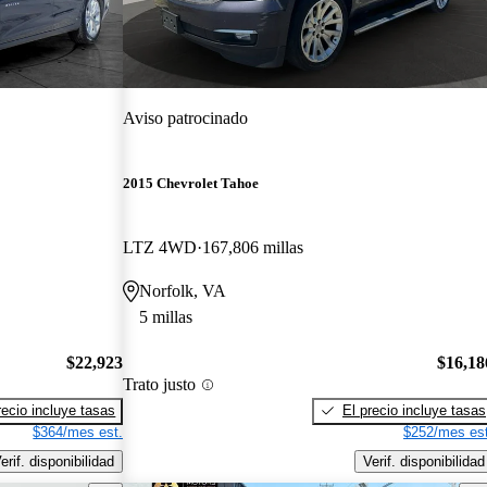
Aviso patrocinado
2015 Chevrolet Tahoe
LTZ 4WD
167,806 millas
Norfolk, VA
5 millas
$22,923
$16,18
Trato justo
recio incluye tasas
El precio incluye tasas
$364/mes est.
$252/mes est
erif. disponibilidad
Verif. disponibilidad