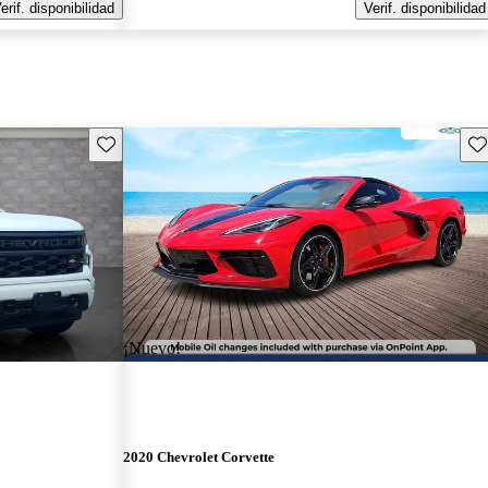
erif. disponibilidad
Verif. disponibilidad
Guarda este Aviso
Gu
¡Nuevo!
2020 Chevrolet Corvette