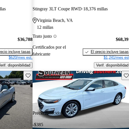
llas
Stingray 3LT Coupe RWD
18,376 millas
Virginia Beach, VA
12 millas
Trato justo
$36,788
$68,39
Certificados por el
recio incluye tasas
El precio incluye tasas
fabricante
$620/mes est.
$1,241/mes est
erif. disponibilidad
Verif. disponibilidad
Guarda este Aviso
Gu
Precio reducido
-$385