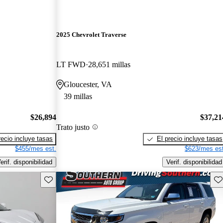
2025 Chevrolet Traverse
LT FWD
28,651 millas
Gloucester, VA
39 millas
$26,894
$37,21
Trato justo
recio incluye tasas
El precio incluye tasas
$455/mes est.
$623/mes est
erif. disponibilidad
Verif. disponibilidad
Guarda este Aviso
Gu