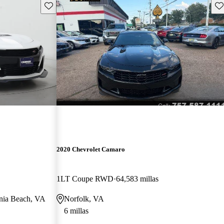
Guarda este Aviso
Gu
2020 Chevrolet Camaro
1LT Coupe RWD
64,583 millas
ginia Beach, VA
Norfolk, VA
6 millas