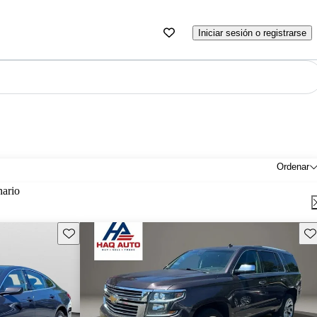
Iniciar sesión o registrarse
Ordenar
nario
Guarda este Aviso
Gu