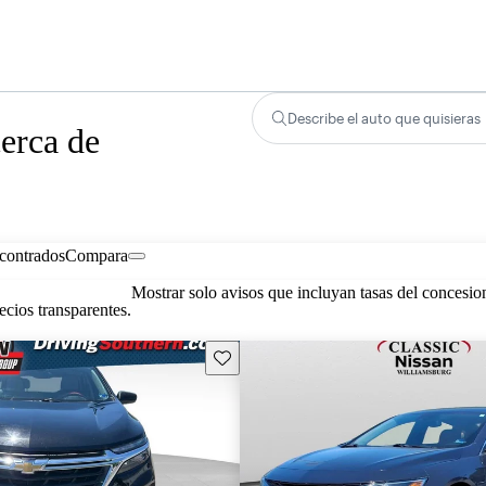
Describe el auto que quisieras
erca de
contrados
Compara
Mostrar solo avisos que incluyan tasas del concesio
cios transparentes.
Guarda este Aviso