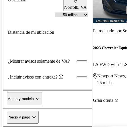
Norfolk, VA
Patrocinado por
So
Distancia de mi ubicación
2023 Chevrolet Equi
¿Mostrar avisos solamente de VA?
LS FWD with 1L
Newport News,
¿Incluir avisos con entrega?
25 millas
Marca y modelo
Gran oferta
Precio y pago