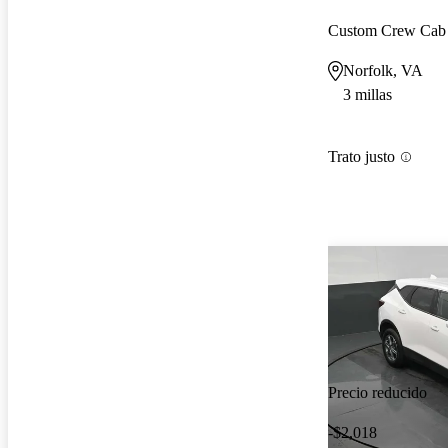
Custom Crew Ca
Norfolk, VA
3 millas
Trato justo
Precio reducido
-$2,018