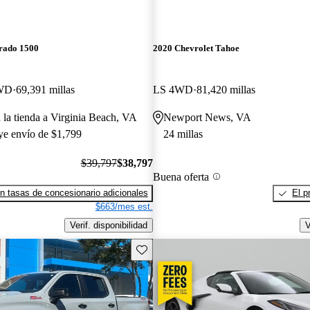
erado 1500
2020 Chevrolet Tahoe
4WD
69,391 millas
LS 4WD
81,420 millas
a la tienda a Virginia Beach, VA
Newport News, VA
uye envío de $1,799
24 millas
$39,797
$38,797
Buena oferta
n tasas de concesionario adicionales
El p
$663/mes est.
Verif. disponibilidad
V
Guarda este Aviso