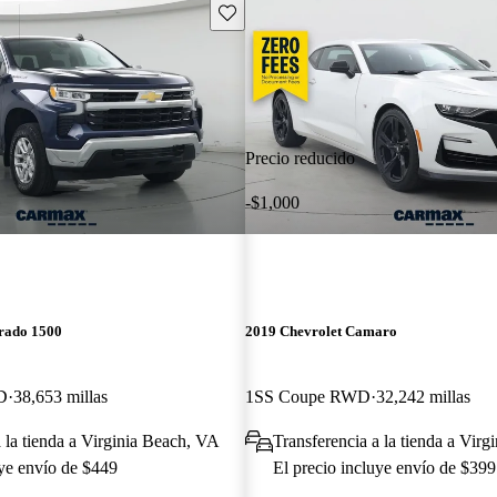
Guarda este Aviso
Precio reducido
-$1,000
erado 1500
2019 Chevrolet Camaro
D
38,653 millas
1SS Coupe RWD
32,242 millas
a la tienda a Virginia Beach, VA
Transferencia a la tienda a Vir
uye envío de $449
El precio incluye envío de $399