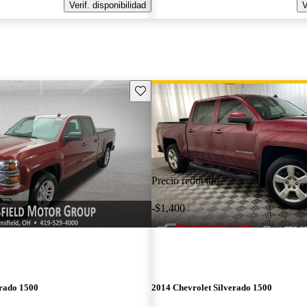
Verif. disponibilidad
V
Guarda este Aviso
Precio reducido
-$1,400
erado 1500
2014 Chevrolet Silverado 1500