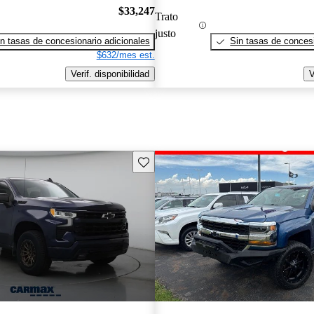
$33,247
Trato
justo
n tasas de concesionario adicionales
Sin tasas de concesi
$632/mes est.
Verif. disponibilidad
V
Guarda este Aviso