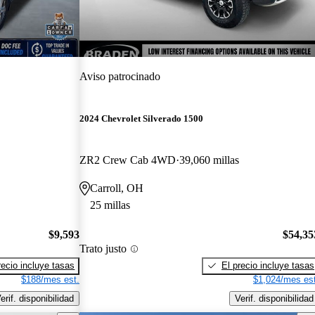
Aviso patrocinado
2024 Chevrolet Silverado 1500
ZR2 Crew Cab 4WD
39,060 millas
Carroll, OH
25 millas
$9,593
$54,35
Trato justo
recio incluye tasas
El precio incluye tasas
$188/mes est.
$1,024/mes est
erif. disponibilidad
Verif. disponibilidad