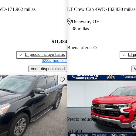
4WD
171,962 millas
LT Crew Cab 4WD
132,830 millas
Delaware, OH
38 millas
$11,384
Buena oferta
El precio incluye tasas
El p
$223/mes est.
Verif. disponibilidad
V
Guarda este Aviso
Precio reducido
-$1,600