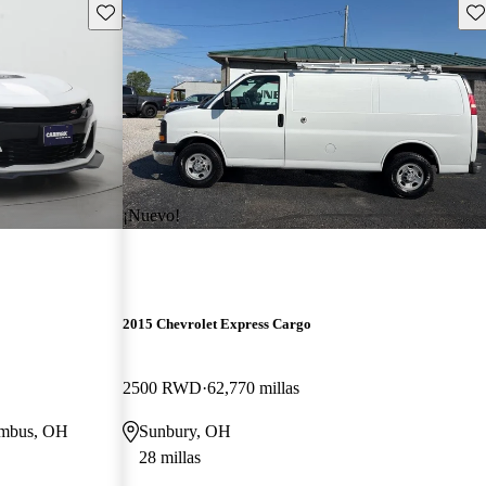
Guarda este Aviso
Gu
¡Nuevo!
2015 Chevrolet Express Cargo
2500 RWD
62,770 millas
lumbus, OH
Sunbury, OH
28 millas