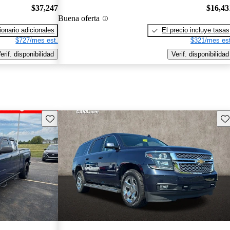
$37,247
$16,43
Buena oferta
onario adicionales
El precio incluye tasas
$727/mes est.
$321/mes est
erif. disponibilidad
Verif. disponibilidad
Guarda este Aviso
Gu