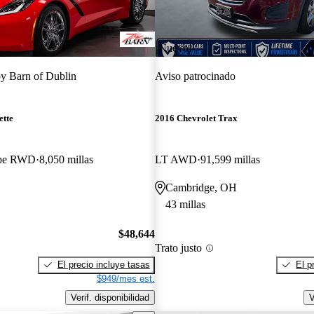
¡Nuevo!
y Barn of Dublin
Aviso patrocinado
ette
2016 Chevrolet Trax
upe RWD
8,050 millas
LT AWD
91,599 millas
Cambridge, OH
43 millas
$48,644
Trato justo
El precio incluye tasas
El p
$949/mes est.
Verif. disponibilidad
V