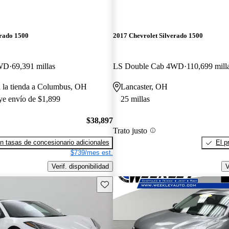
erado 1500
2017 Chevrolet Silverado 1500
4WD
69,391 millas
LS Double Cab 4WD
110,699 mill
a la tienda a Columbus, OH
Lancaster, OH
uye envío de $1,899
25 millas
$38,897
Trato justo
n tasas de concesionario adicionales
El p
$739/mes est.
Verif. disponibilidad
V
Guarda este Aviso