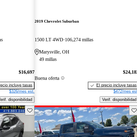
2019 Chevrolet Suburban
as
1500 LT 4WD
106,274 millas
Marysville, OH
49 millas
$16,697
$24,18
Buena oferta
recio incluye tasas
El precio incluye tasas
$326/mes est.
$472/mes est
erif. disponibilidad
Verif. disponibilidad
Guarda este Aviso
Gu