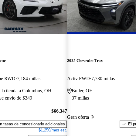
ette
2025 Chevrolet Trax
upe RWD
7,184 millas
Activ FWD
7,730 millas
a la tienda a Columbus, OH
Butler, OH
uye envío de $349
37 millas
$66,347
Gran oferta
n tasas de concesionario adicionales
El p
$1,250/mes est.