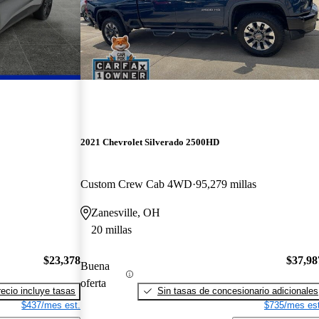
2021 Chevrolet Silverado 2500HD
Custom Crew Cab 4WD
95,279 millas
Zanesville, OH
20 millas
$23,378
$37,98
Buena
oferta
recio incluye tasas
Sin tasas de concesionario adicionales
$437/mes est.
$735/mes est