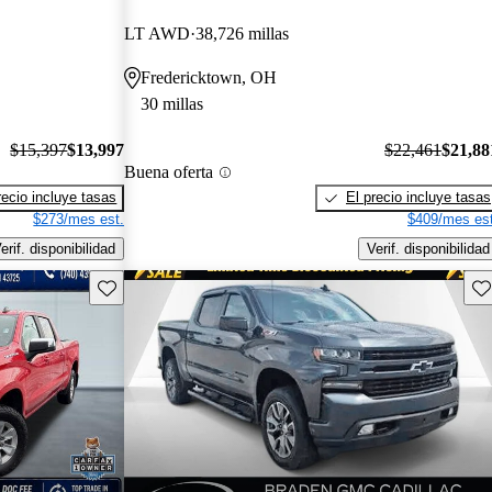
LT AWD
38,726 millas
Fredericktown, OH
30 millas
$15,397
$13,997
$22,461
$21,88
Buena oferta
recio incluye tasas
El precio incluye tasas
$273/mes est.
$409/mes est
erif. disponibilidad
Verif. disponibilidad
Guarda este Aviso
Gu