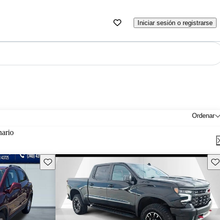
Iniciar sesión o registrarse
Ordenar
nario
Guarda este Aviso
Gu