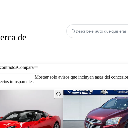
Describe el auto que quisieras
erca de
contrados
Compara
Mostrar solo avisos que incluyan tasas del concesio
cios transparentes.
Guarda este Aviso