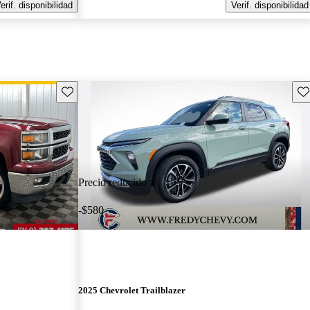
erif. disponibilidad
Verif. disponibilidad
Guarda este Aviso
Gu
Precio reducido
-$580
2025 Chevrolet Trailblazer