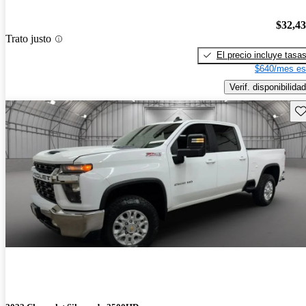
$32,4
Trato justo
El precio incluye tasa
$640/mes es
Verif. disponibilidad
Gu