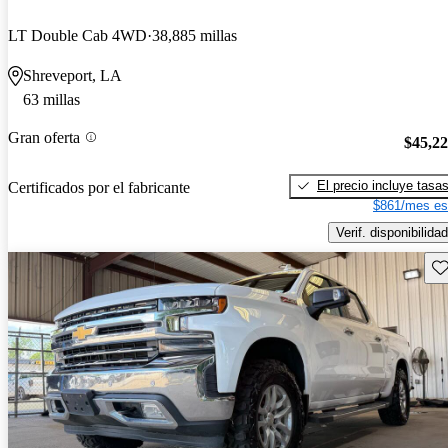
LT Double Cab 4WD
38,885 millas
Shreveport, LA
63 millas
Gran oferta
$45,2
El precio incluye tasa
Certificados por el fabricante
$861/mes es
Verif. disponibilidad
Gu