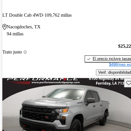
LT Double Cab 4WD
109,762 millas
Nacogdoches, TX
94 millas
$25,2
Trato justo
El precio incluye tasa
$498/mes es
Verif. disponibilidad
Gu