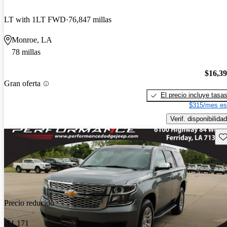
LT with 1LT FWD
76,847 millas
Monroe, LA
78 millas
$16,3
Gran oferta
El precio incluye tasa
$315/mes es
Verif. disponibilidad
Gu
Precio reducido
-$1,171