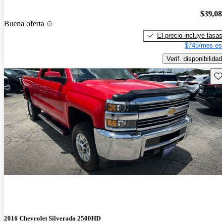
$39,0
Buena oferta
El precio incluye tasa
$745/mes es
Verif. disponibilidad
Gu
2016 Chevrolet Silverado 2500HD