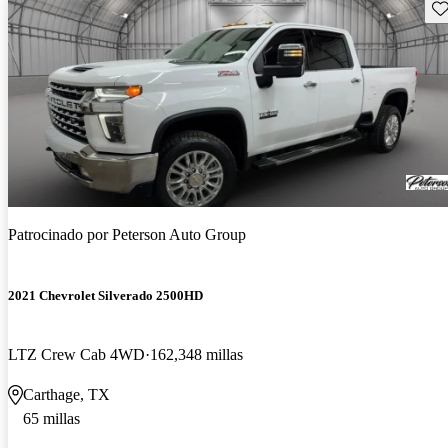
Gu
Patrocinado por
Peterson Auto Group
2021 Chevrolet Silverado 2500HD
LTZ Crew Cab 4WD
162,348 millas
Carthage, TX
65 millas