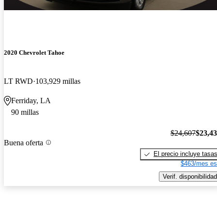
2020 Chevrolet Tahoe
LT RWD
103,929 millas
Ferriday, LA
90 millas
$24,607
$23,4
Buena oferta
El precio incluye tasa
$463/mes es
Verif. disponibilidad