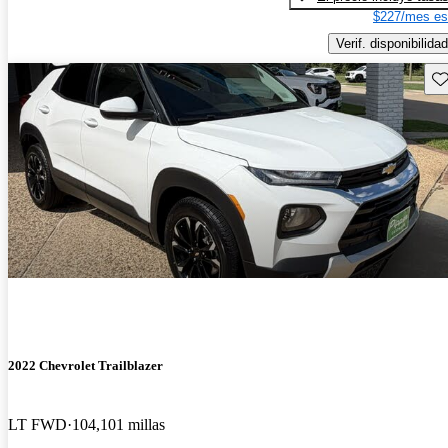
$227/mes es
Verif. disponibilidad
Gu
2022 Chevrolet Trailblazer
LT FWD
104,101 millas