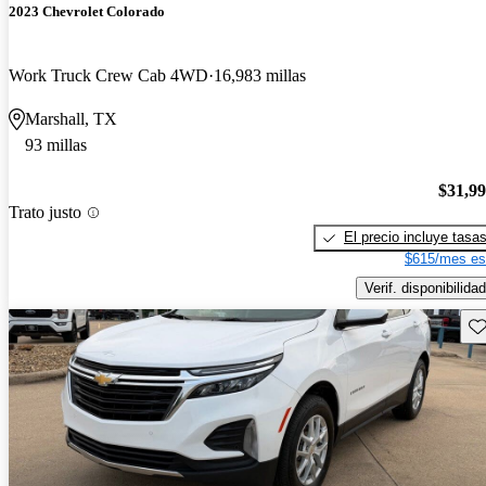
2023 Chevrolet Colorado
Work Truck Crew Cab 4WD
16,983 millas
Marshall, TX
93 millas
$31,9
Trato justo
El precio incluye tasa
$615/mes es
Verif. disponibilidad
Gu