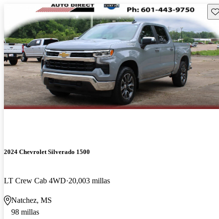
Gu
2024 Chevrolet Silverado 1500
LT Crew Cab 4WD
20,003 millas
Natchez, MS
98 millas