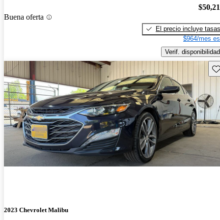
$50,2
Buena oferta
El precio incluye tasa
$964/mes es
Verif. disponibilidad
Gu
2023 Chevrolet Malibu