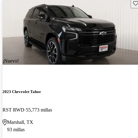
Gu
¡Nuevo!
2023 Chevrolet Tahoe
RST RWD
55,773 millas
Marshall, TX
93 millas