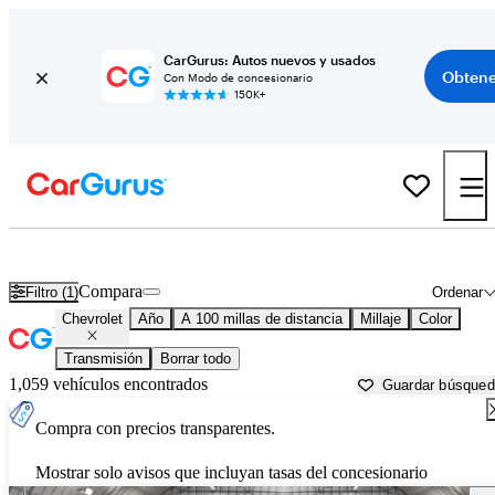
CarGurus: Autos nuevos y usados
Obtene
Con Modo de concesionario
150K+
Autos Chevrolet usados en venta cerca de
Natchitoches, LA
Compara
Filtro (1)
Ordenar
Chevrolet
Año
A 100 millas de distancia
Millaje
Color
Transmisión
Borrar todo
1,059 vehículos encontrados
Guardar búsque
Compra con precios transparentes.
Mostrar solo avisos que incluyan tasas del concesionario