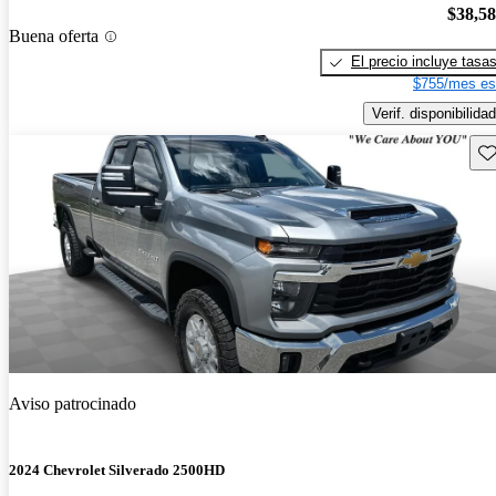
$38,5
Buena oferta
El precio incluye tasa
$755/mes es
Verif. disponibilidad
Gu
Aviso patrocinado
2024 Chevrolet Silverado 2500HD