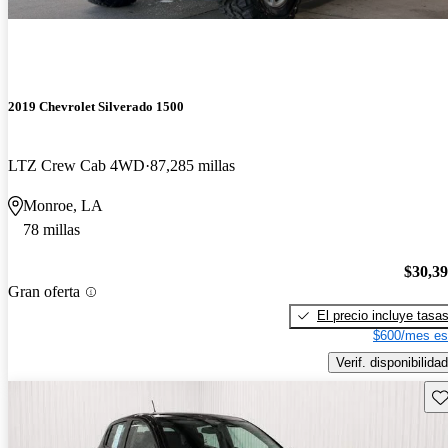
2019 Chevrolet Silverado 1500
LTZ Crew Cab 4WD
87,285 millas
Monroe, LA
78 millas
$30,3
Gran oferta
El precio incluye tasa
$600/mes es
Verif. disponibilidad
Gu