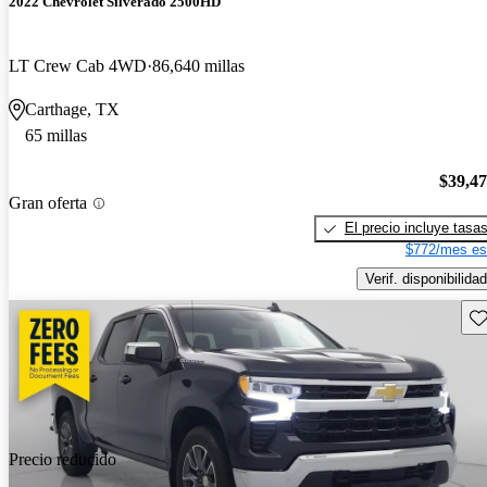
2022 Chevrolet Silverado 2500HD
LT Crew Cab 4WD
86,640 millas
Carthage, TX
65 millas
$39,4
Gran oferta
El precio incluye tasa
$772/mes es
Verif. disponibilidad
Gu
Precio reducido