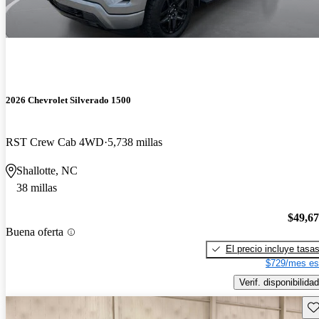
2026 Chevrolet Silverado 1500
RST Crew Cab 4WD
5,738 millas
Shallotte, NC
38 millas
$49,6
Buena oferta
El precio incluye tasa
$729/mes es
Verif. disponibilidad
Gu