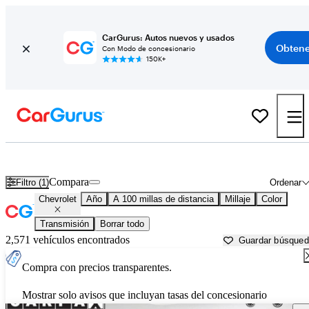
CarGurus: Autos nuevos y usados
Obtene
Con Modo de concesionario
150K+
Autos Chevrolet usados en venta cerca de
Myrtle Beach, SC
Compara
Filtro (1)
Ordenar
Chevrolet
Año
A 100 millas de distancia
Millaje
Color
Transmisión
Borrar todo
2,571 vehículos encontrados
Guardar búsque
Compra con precios transparentes.
Mostrar solo avisos que incluyan tasas del concesionario