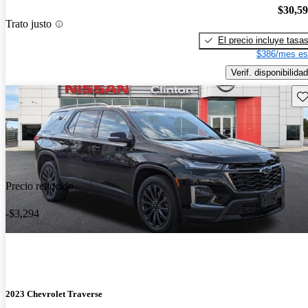
$30,5
Trato justo
El precio incluye tasa
$386/mes es
Verif. disponibilidad
Gu
Precio reducido
-$3,294
2023 Chevrolet Traverse