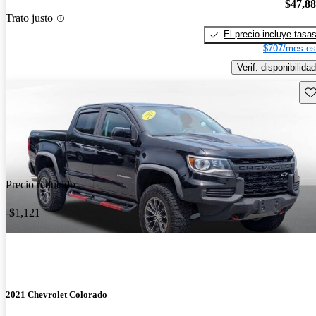
$47,8
Trato justo
El precio incluye tasa
$707/mes es
Verif. disponibilidad
Gu
Precio reducido
-$1,121
2021 Chevrolet Colorado