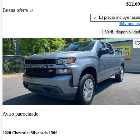
$12,6
Buena oferta
El precio incluye tasa
$59/mes es
Verif. disponibilidad
Gu
Aviso patrocinado
2020 Chevrolet Silverado 1500