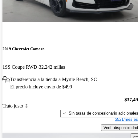
2019 Chevrolet Camaro
1SS Coupe RWD
32,242 millas
Transferencia a la tienda a Myrtle Beach, SC
El precio incluye envío de $499
$37,4
Trato justo
Sin tasas de concesionario adicionale
$521/mes es
Verif. disponibilidad
Gu