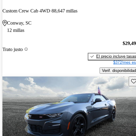
Custom Crew Cab 4WD
88,647 millas
Conway, SC
12 millas
$29,4
Trato justo
El precio incluye tasa
$372/mes es
Verif. disponibilidad
Gu