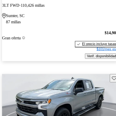
3LT FWD
110,426 millas
Sumter, SC
87 millas
$14,9
Gran oferta
El precio incluye tasa
$101/mes es
Verif. disponibilidad
Gu