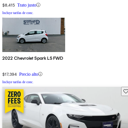
$8,415
Trato justo
Incluye tarifas de conc.
2022 Chevrolet Spark LS FWD
$17,394
Precio alto
Incluye tarifas de conc.
Gu