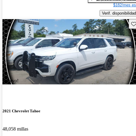
$182/mes es
Verif. disponibilidad
Gu
¡Nuevo!
2021 Chevrolet Tahoe
48,058 millas