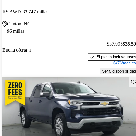
RS AWD
33,747 millas
Clinton, NC
96 millas
$37,995
$35,5
Buena oferta
El precio incluye tasa
$476/mes es
Verif. disponibilidad
Gu