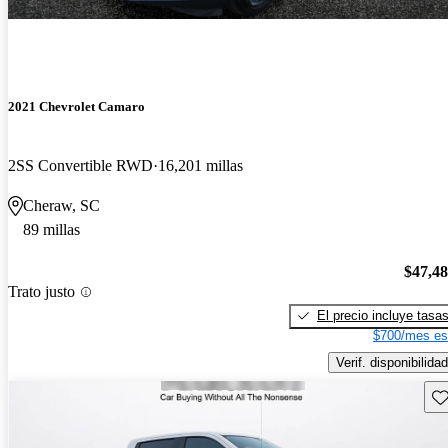
2021 Chevrolet Camaro
2SS Convertible RWD
16,201 millas
Cheraw, SC
89 millas
$47,4
Trato justo
El precio incluye tasa
$700/mes es
Verif. disponibilidad
Gu