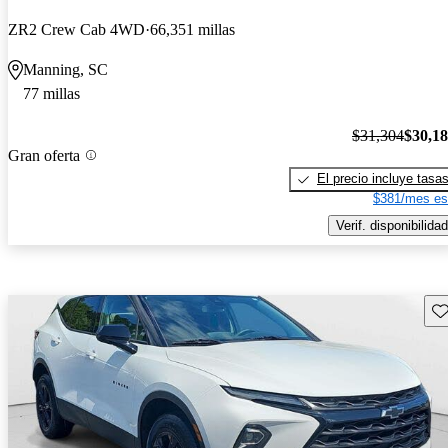
ZR2 Crew Cab 4WD
66,351 millas
Manning, SC
77 millas
$31,304
$30,1
Gran oferta
El precio incluye tasa
$381/mes es
Verif. disponibilidad
Gu