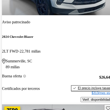
Aviso patrocinado
2024 Chevrolet Blazer
2LT FWD
22,781 millas
Summerville, SC
89 millas
Buena oferta
$26,6
El precio incluye tasa
Certificados por terceros
$313/mes es
Verif. disponibilidad
Gu