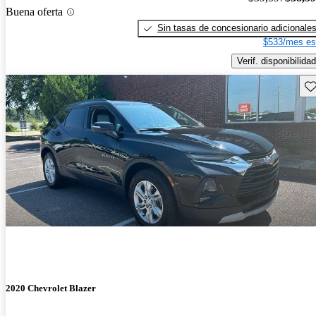
Buena oferta
Sin tasas de concesionario adicionale
$533/mes es
Verif. disponibilidad
Gu
2020 Chevrolet Blazer