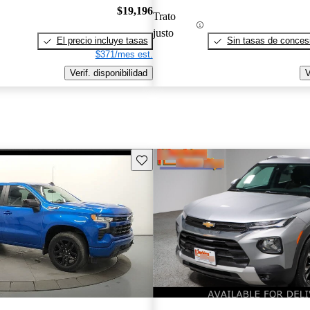
$19,196
Trato
justo
El precio incluye tasas
Sin tasas de concesi
$371/mes est.
Verif. disponibilidad
V
Guarda este Aviso