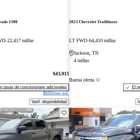
erado 1500
2023 Chevrolet Trailblazer
4WD
22,417 millas
LT FWD
64,410 millas
Jackson, TN
4 millas
$43,915
Buena oferta
n tasas de concesionario adicionales
El p
$825/mes est.
Verif. disponibilidad
V
Guarda este Aviso