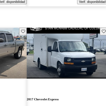
erif. disponibilidad
Verif. disponibilidad
Guarda este Aviso
Gu
2017 Chevrolet Express