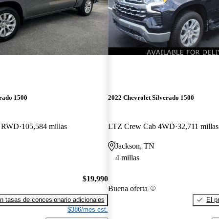
erado 1500
2022 Chevrolet Silverado 1500
b RWD
105,584 millas
LTZ Crew Cab 4WD
32,711 millas
Jackson, TN
4 millas
$19,990
Buena oferta
n tasas de concesionario adicionales
El p
$386/mes est.