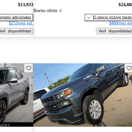
$13,933
$24,88
Buena oferta
onario adicionales
El precio incluye tasas
$272/mes est.
$480/mes est
erif. disponibilidad
Verif. disponibilidad
Guarda este Aviso
Gu