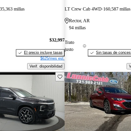
35,363 millas
LT Crew Cab 4WD
160,587 millas
Rector, AR
94 millas
$32,997
Trato
justo
El precio incluye tasas
Sin tasas de concesi
$625/mes est.
Verif. disponibilidad
V
Guarda este Aviso