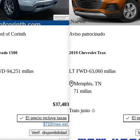
¡Nuevo!
rd of Corinth
Aviso patrocinado
erado 1500
2019 Chevrolet Trax
WD
94,251 millas
LT FWD
63,060 millas
Memphis, TN
71 millas
$37,483
Trato justo
El precio incluye tasas
El p
$710/mes est.
Verif. disponibilidad
V