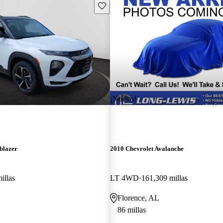
Guarda este Aviso
¡Nuevo!
blazer
2010 Chevrolet Avalanche
illas
LT 4WD
161,309 millas
Florence, AL
86 millas