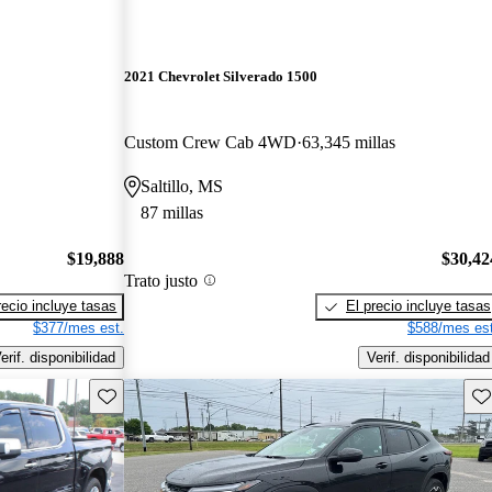
2021 Chevrolet Silverado 1500
Custom Crew Cab 4WD
63,345 millas
Saltillo, MS
87 millas
$19,888
$30,42
Trato justo
recio incluye tasas
El precio incluye tasas
$377/mes est.
$588/mes est
erif. disponibilidad
Verif. disponibilidad
Guarda este Aviso
Gu