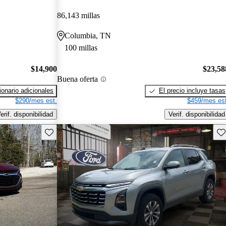
86,143 millas
Columbia, TN
100 millas
$14,900
$23,58
Buena oferta
onario adicionales
El precio incluye tasas
$290/mes est.
$459/mes est
erif. disponibilidad
Verif. disponibilidad
Guarda este Aviso
Gu