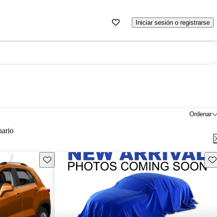
Iniciar sesión o registrarse
Ordenar
nario
Guarda este Aviso
Gu