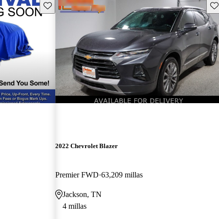
Guarda este Aviso
Gu
2022 Chevrolet Blazer
Premier FWD
63,209 millas
Jackson, TN
4 millas