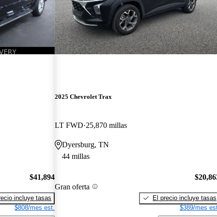
2025 Chevrolet Trax
LT FWD
25,870 millas
Dyersburg, TN
44 millas
$41,894
$20,86
Gran oferta
recio incluye tasas
El precio incluye tasas
$808/mes est.
$389/mes est