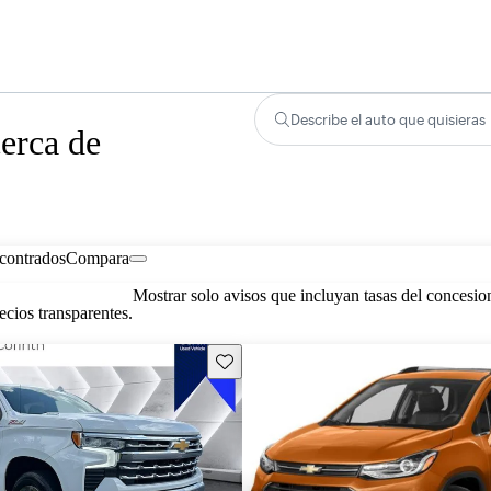
Describe el auto que quisieras
erca de
contrados
Compara
Mostrar solo avisos que incluyan tasas del concesio
cios transparentes.
Guarda este Aviso