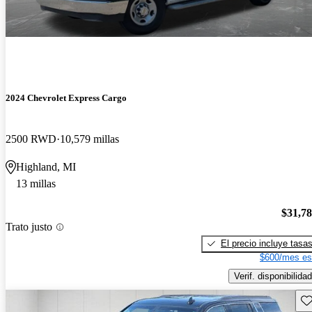
2024 Chevrolet Express Cargo
2500 RWD
10,579 millas
Highland, MI
13 millas
$31,7
Trato justo
El precio incluye tasa
$600/mes es
Verif. disponibilidad
Gu