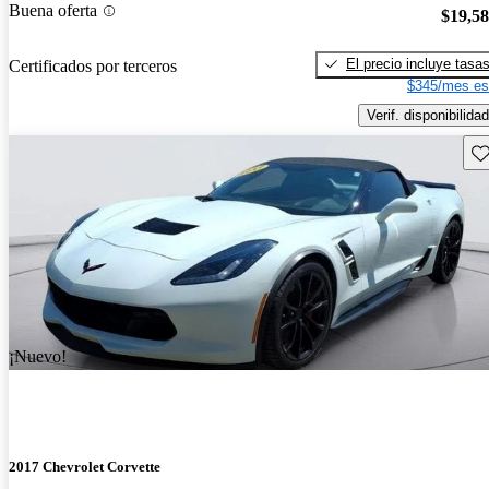
Buena oferta
$19,5
El precio incluye tasa
Certificados por terceros
$345/mes es
Verif. disponibilidad
Gu
¡Nuevo!
2017 Chevrolet Corvette