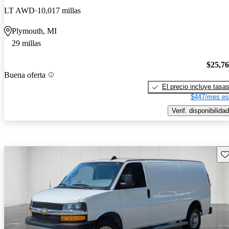
LT AWD
10,017 millas
Plymouth, MI
29 millas
$25,7
Buena oferta
El precio incluye tasa
$447/mes es
Verif. disponibilidad
Gu