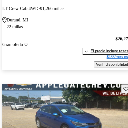
LT Crew Cab 4WD
91,266 millas
Durand, MI
22 millas
$26,2
Gran oferta
El precio incluye tasa
$485/mes es
Verif. disponibilidad
Gu