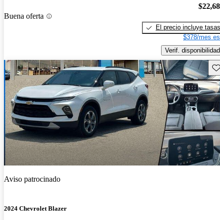
$22,6
Buena oferta
El precio incluye tasa
$378/mes es
Verif. disponibilidad
Gu
Aviso patrocinado
2024 Chevrolet Blazer