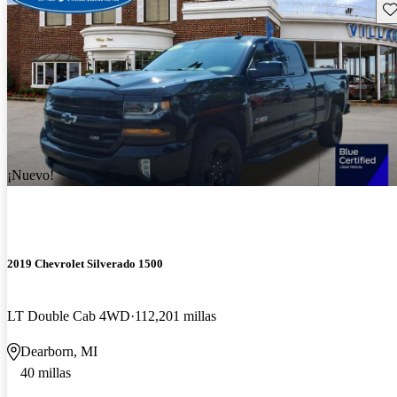
Gu
¡Nuevo!
2019 Chevrolet Silverado 1500
LT Double Cab 4WD
112,201 millas
Dearborn, MI
40 millas