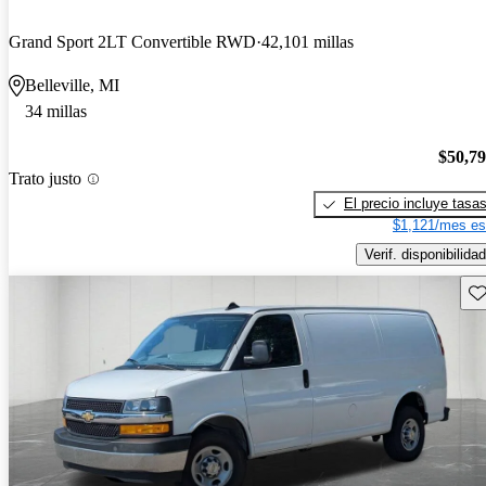
Grand Sport 2LT Convertible RWD
42,101 millas
Belleville, MI
34 millas
$50,7
Trato justo
El precio incluye tasa
$1,121/mes es
Verif. disponibilidad
Gu