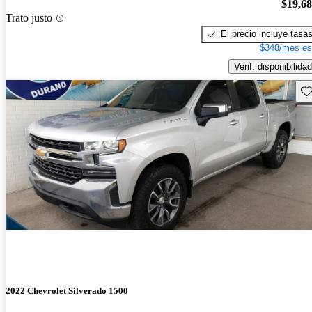
$19,6
Trato justo
El precio incluye tasa
$348/mes es
Verif. disponibilidad
Gu
2022 Chevrolet Silverado 1500