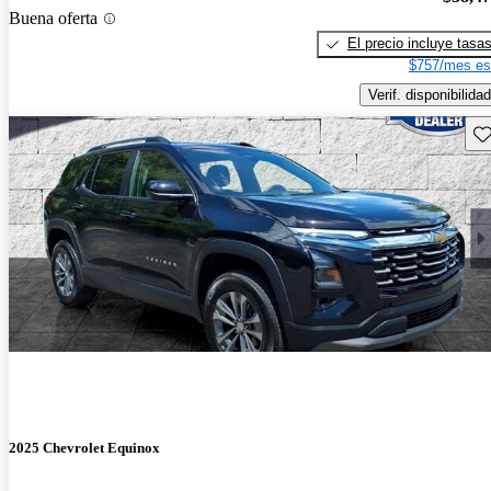
Buena oferta
El precio incluye tasa
$757/mes es
Verif. disponibilidad
Gu
2025 Chevrolet Equinox