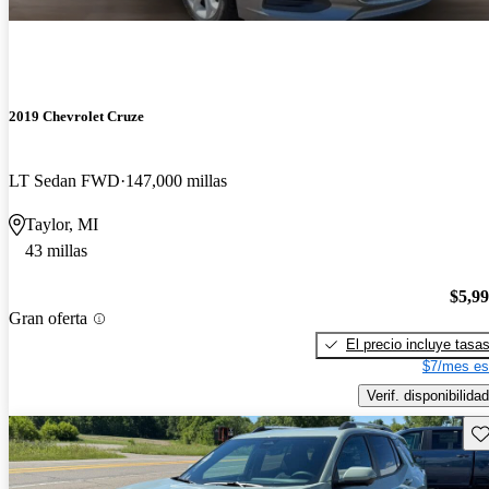
2019 Chevrolet Cruze
LT Sedan FWD
147,000 millas
Taylor, MI
43 millas
$5,9
Gran oferta
El precio incluye tasa
$7/mes es
Verif. disponibilidad
Gu