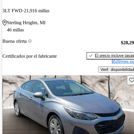
3LT FWD
21,916 millas
Sterling Heights, MI
46 millas
Buena oferta
$28,2
El precio incluye tasa
Certificados por el fabricante
$520/mes es
Verif. disponibilidad
Gu