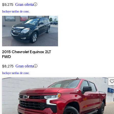
$9,275
Gran oferta
Incluye tarifas de conc.
2015 Chevrolet Equinox 2LT
FWD
$8,275
Gran oferta
Incluye tarifas de conc.
Gu