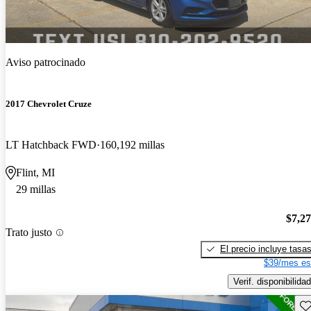
Aviso patrocinado
2017 Chevrolet Cruze
LT Hatchback FWD
160,192 millas
Flint, MI
29 millas
$7,2
Trato justo
El precio incluye tasa
$39/mes es
Verif. disponibilidad
Gu