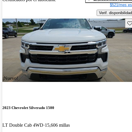
$521/mes es
Verif. disponibilidad
Gu
¡Nuevo!
2023 Chevrolet Silverado 1500
LT Double Cab 4WD
15,606 millas