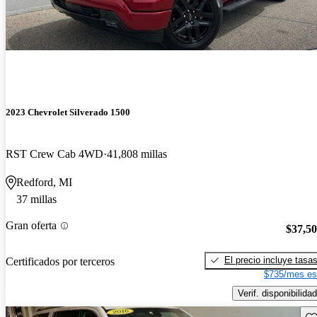
2023 Chevrolet Silverado 1500
RST Crew Cab 4WD
41,808 millas
Redford, MI
37 millas
Gran oferta
$37,5
El precio incluye tasa
Certificados por terceros
$735/mes es
Verif. disponibilidad
Gu