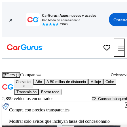
CarGurus: Autos nuevos y usados
Obtene
Con Modo de concesionario
150K+
Autos Chevrolet usados en venta cerca de
Howell, MI
Compara
Filtro (1)
Ordenar
Chevrolet
Año
A 50 millas de distancia
Millaje
Color
Transmisión
Borrar todo
5,899 vehículos encontrados
Guardar búsque
Compra con precios transparentes.
Mostrar solo avisos que incluyan tasas del concesionario