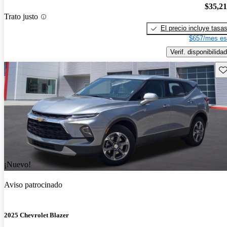
$35,2
Trato justo
El precio incluye tasa
$657/mes es
Verif. disponibilidad
Gu
¡Nuevo!
Aviso patrocinado
2025 Chevrolet Blazer