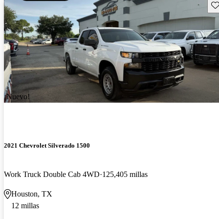
Gu
¡Nuevo!
2021 Chevrolet Silverado 1500
Work Truck Double Cab 4WD
125,405 millas
Houston, TX
12 millas