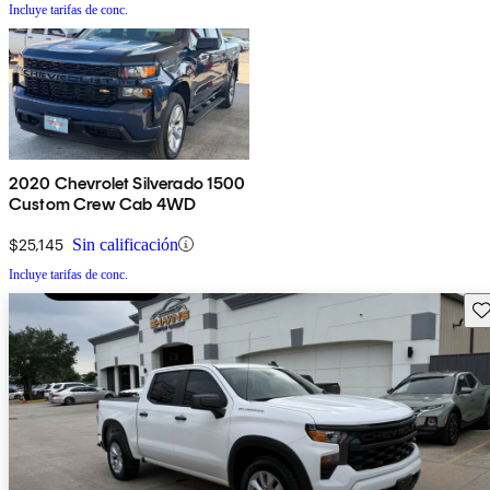
Incluye tarifas de conc.
2020 Chevrolet Silverado 1500
Custom Crew Cab 4WD
$25,145
Sin calificación
Incluye tarifas de conc.
Gu