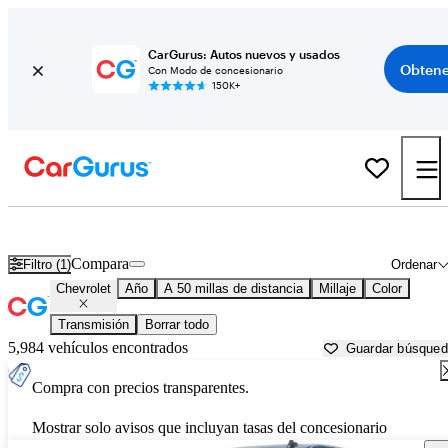
CarGurus: Autos nuevos y usados
Obtene
Con Modo de concesionario
150K+
Autos Chevrolet usados en venta cerca de
Houston, TX
Compara
Filtro (1)
Ordenar
Chevrolet
Año
A 50 millas de distancia
Millaje
Color
Transmisión
Borrar todo
5,984 vehículos encontrados
Guardar búsque
Compra con precios transparentes.
Mostrar solo avisos que incluyan tasas del concesionario