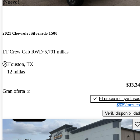
¡Nuevo!
2021 Chevrolet Silverado 1500
LT Crew Cab RWD
5,791 millas
Houston, TX
12 millas
$33,3
Gran oferta
El precio incluye tasa
$639/mes es
Verif. disponibilidad
Gu