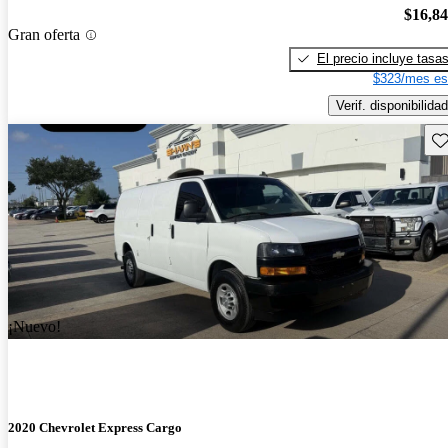
$16,8
Gran oferta
El precio incluye tasa
$323/mes es
Verif. disponibilidad
Gu
¡Nuevo!
2020 Chevrolet Express Cargo