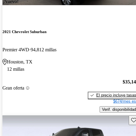
¡Nuevo!
2021 Chevrolet Suburban
Premier 4WD
94,812 millas
Houston, TX
12 millas
$35,1
Gran oferta
El precio incluye tasa
$674/mes es
Verif. disponibilidad
Gu