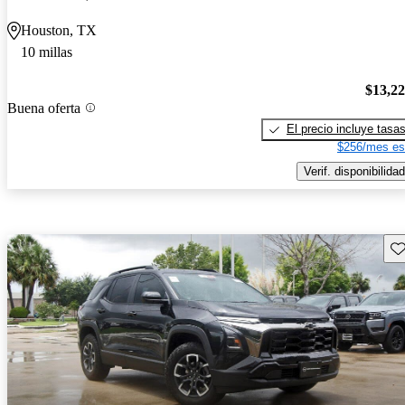
Houston, TX
10 millas
$13,2
Buena oferta
El precio incluye tasa
$256/mes es
Verif. disponibilidad
Gu