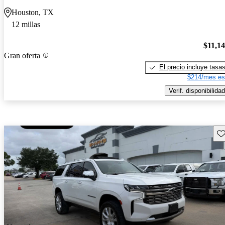
Houston, TX
12 millas
$11,1
Gran oferta
El precio incluye tasa
$214/mes es
Verif. disponibilidad
Gu