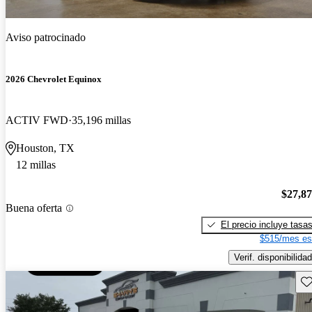
Aviso patrocinado
2026 Chevrolet Equinox
ACTIV FWD
35,196 millas
Houston, TX
12 millas
$27,8
Buena oferta
El precio incluye tasa
$515/mes es
Verif. disponibilidad
Gu