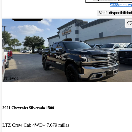
$338/mes es
Verif. disponibilidad
Gu
¡Nuevo!
2021 Chevrolet Silverado 1500
LTZ Crew Cab 4WD
47,679 millas