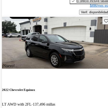
El precio incluye tasa
$496/mes es
Verif. disponibilidad
Gu
¡Nuevo!
2022 Chevrolet Equinox
LT AWD with 2FL
137,496 millas