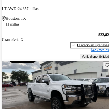
LT AWD
24,357 millas
Houston, TX
11 millas
$22,8
Gran oferta
El precio incluye tasa
$423/mes es
Verif. disponibilidad
Gu