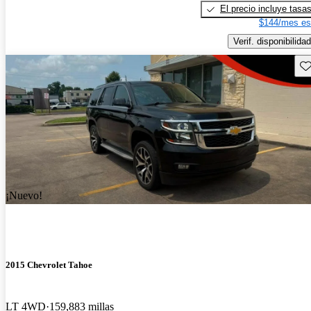
El precio incluye tasa
$144/mes es
Verif. disponibilidad
Gu
¡Nuevo!
2015 Chevrolet Tahoe
LT 4WD
159,883 millas