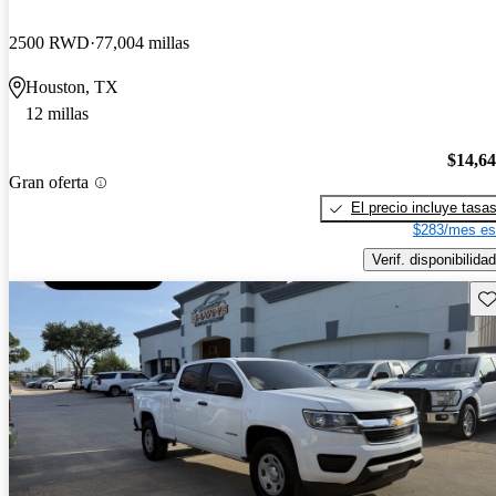
2500 RWD
77,004 millas
Houston, TX
12 millas
$14,6
Gran oferta
El precio incluye tasa
$283/mes es
Verif. disponibilidad
Gu