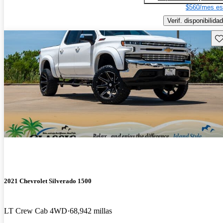
$560/mes es
Verif. disponibilidad
Gu
2021 Chevrolet Silverado 1500
LT Crew Cab 4WD
68,942 millas