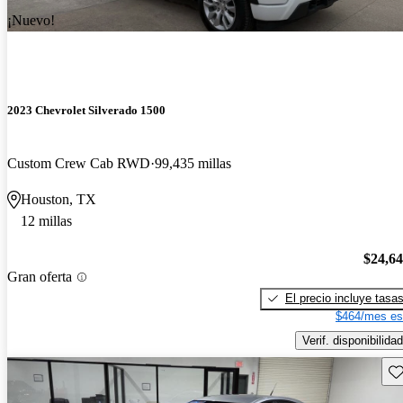
¡Nuevo!
2023 Chevrolet Silverado 1500
Custom Crew Cab RWD
99,435 millas
Houston, TX
12 millas
$24,6
Gran oferta
El precio incluye tasa
$464/mes es
Verif. disponibilidad
Gu