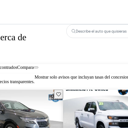
Describe el auto que quisieras
erca de
contrados
Compara
Mostrar solo avisos que incluyan tasas del concesio
cios transparentes.
Guarda este Aviso