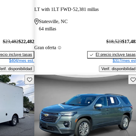
LT with 1LT FWD
52,381 millas
Statesville, NC
64 millas
$23,482
$22,482
$18,523
$17,48
Gran oferta
recio incluye tasas
El precio incluye tasas
$404/mes est.
$317/mes est
erif. disponibilidad
Verif. disponibilidad
Guarda este Aviso
Gu