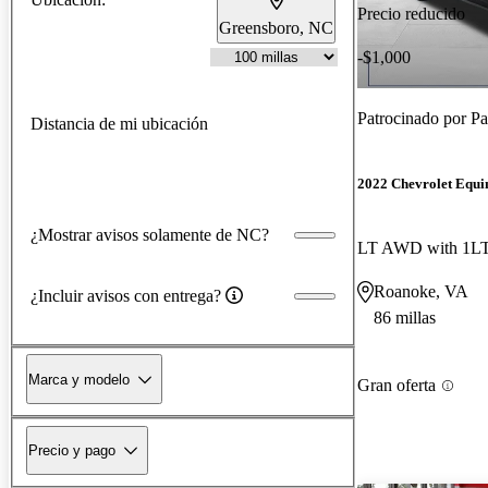
Precio reducido
Greensboro, NC
-$1,000
Patrocinado por
Pa
Distancia de mi ubicación
2022 Chevrolet Equi
¿Mostrar avisos solamente de NC?
LT AWD with 1L
Roanoke, VA
¿Incluir avisos con entrega?
86 millas
Marca y modelo
Gran oferta
Precio y pago