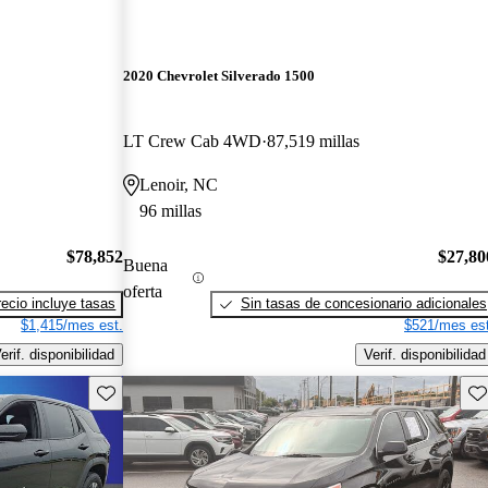
2020 Chevrolet Silverado 1500
LT Crew Cab 4WD
87,519 millas
Lenoir, NC
96 millas
$78,852
$27,80
Buena
oferta
recio incluye tasas
Sin tasas de concesionario adicionales
$1,415/mes est.
$521/mes est
erif. disponibilidad
Verif. disponibilidad
Guarda este Aviso
Gu