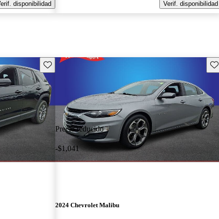
erif. disponibilidad
Verif. disponibilidad
Guarda este Aviso
Gu
Precio reducido
-$1,041
2024 Chevrolet Malibu