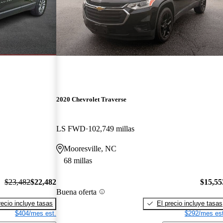
2020 Chevrolet Traverse
LS FWD
102,749 millas
Mooresville, NC
68 millas
$23,482
$22,482
$15,55
Buena oferta
recio incluye tasas
El precio incluye tasas
$404/mes est.
$292/mes est