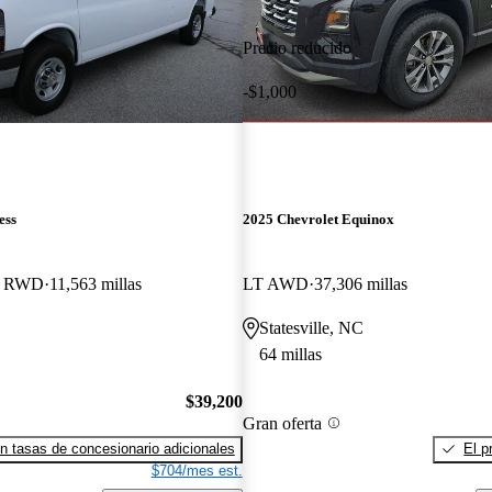
Precio reducido
-$1,000
ess
2025 Chevrolet Equinox
d RWD
11,563 millas
LT AWD
37,306 millas
Statesville, NC
64 millas
$39,200
Gran oferta
n tasas de concesionario adicionales
El p
$704/mes est.