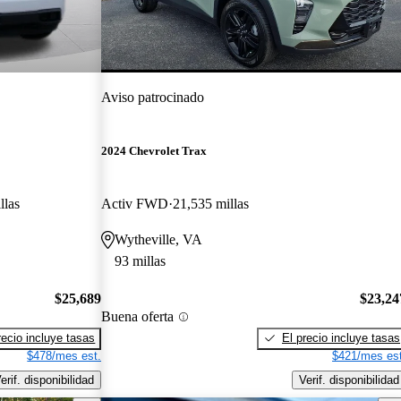
Aviso patrocinado
2024 Chevrolet Trax
llas
Activ FWD
21,535 millas
Wytheville, VA
93 millas
$25,689
$23,24
Buena oferta
recio incluye tasas
El precio incluye tasas
$478/mes est.
$421/mes est
erif. disponibilidad
Verif. disponibilidad