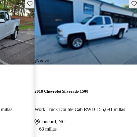
Guarda este Aviso
Gu
¡Nuevo!
2018 Chevrolet Silverado 1500
 millas
Work Truck Double Cab RWD
155,691 millas
Concord, NC
63 millas