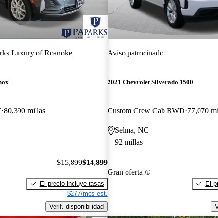
rks Luxury of Roanoke
Aviso patrocinado
nox
2021 Chevrolet Silverado 1500
T
80,390 millas
Custom Crew Cab RWD
77,070 mi
Selma, NC
92 millas
$15,899
$14,899
Gran oferta
El precio incluye tasas
El p
$277/mes est.
Verif. disponibilidad
V