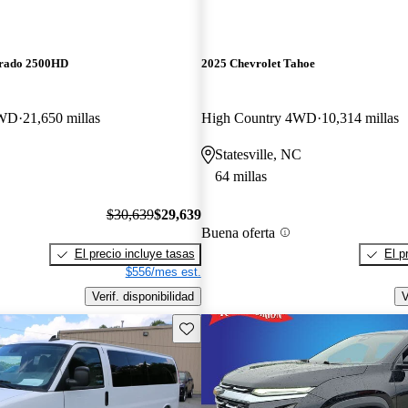
erado 2500HD
2025 Chevrolet Tahoe
4WD
21,650 millas
High Country 4WD
10,314 millas
Statesville, NC
64 millas
$30,639
$29,639
Buena oferta
El precio incluye tasas
El p
$556/mes est.
Verif. disponibilidad
V
Guarda este Aviso