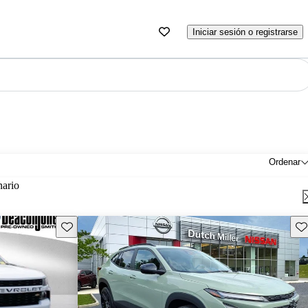
Iniciar sesión o registrarse
Ordenar
nario
Guarda este Aviso
Gu