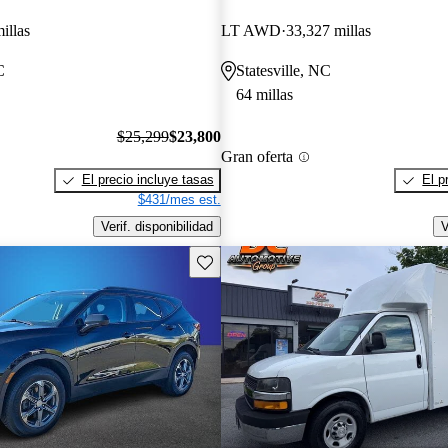
illas
LT AWD
33,327 millas
C
Statesville, NC
64 millas
$25,299
$23,800
Gran oferta
El precio incluye tasas
El p
$431/mes est.
Verif. disponibilidad
V
Guarda este Aviso