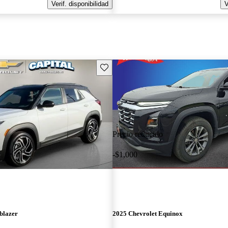
Verif. disponibilidad
V
Guarda este Aviso
Precio reducido
-$1,000
blazer
2025 Chevrolet Equinox