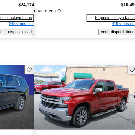
$24,174
$10,49
Gran oferta
recio incluye tasas
El precio incluye tasas
$453/mes est.
$197/mes est
erif. disponibilidad
Verif. disponibilidad
Guarda este Aviso
Gu