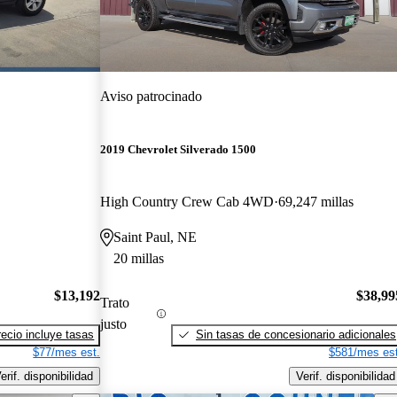
Aviso patrocinado
2019 Chevrolet Silverado 1500
High Country Crew Cab 4WD
69,247 millas
Saint Paul, NE
20 millas
$13,192
$38,99
Trato
justo
recio incluye tasas
Sin tasas de concesionario adicionales
$77/mes est.
$581/mes est
erif. disponibilidad
Verif. disponibilidad