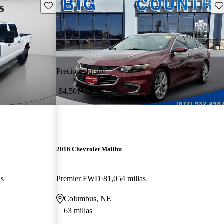
Guarda este Aviso
Gu
Precio reducido
-$4,501
2016 Chevrolet Malibu
as
Premier FWD
81,054 millas
Columbus, NE
63 millas