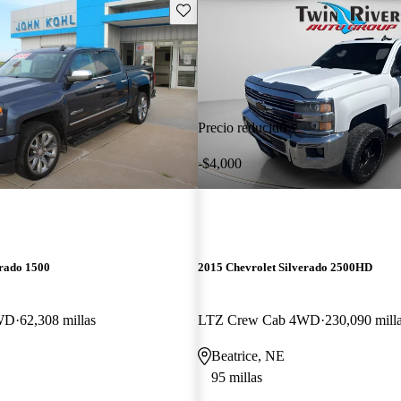
Guarda este Aviso
Precio reducido
-$4,000
erado 1500
2015 Chevrolet Silverado 2500HD
WD
62,308 millas
LTZ Crew Cab 4WD
230,090 mill
Beatrice, NE
95 millas