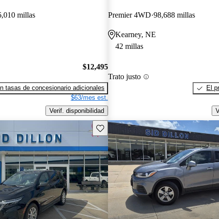
,010 millas
Premier 4WD
98,688 millas
Kearney, NE
42 millas
$12,495
Trato justo
n tasas de concesionario adicionales
El p
$63/mes est.
Verif. disponibilidad
V
Guarda este Aviso