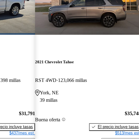
2021 Chevrolet Tahoe
398 millas
RST 4WD
123,066 millas
York, NE
39 millas
$31,791
$35,74
Buena oferta
recio incluye tasas
El precio incluye tasas
$437/mes est.
$513/mes est