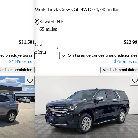
Work Truck Crew Cab 4WD
74,745 millas
Seward, NE
65 millas
$31,501
$22,99
Gran
oferta
recio incluye tasas
Sin tasas de concesionario adicionales
$434/mes est.
$261/mes est
erif. disponibilidad
Verif. disponibilidad
Guarda este Aviso
Gu