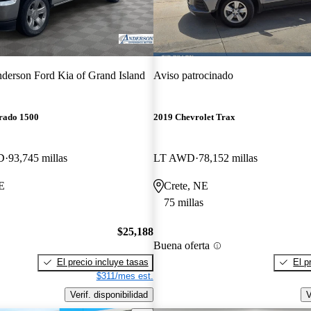
derson Ford Kia of Grand Island
Aviso patrocinado
erado 1500
2019 Chevrolet Trax
D
93,745 millas
LT AWD
78,152 millas
E
Crete, NE
75 millas
$25,188
Buena oferta
El precio incluye tasas
El p
$311/mes est.
Verif. disponibilidad
V