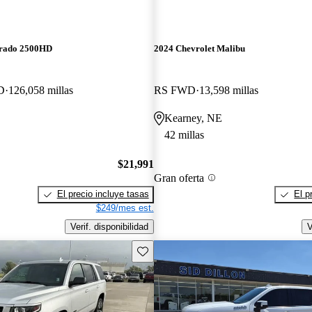
erado 2500HD
2024 Chevrolet Malibu
D
126,058 millas
RS FWD
13,598 millas
Kearney, NE
42 millas
$21,991
Gran oferta
El precio incluye tasas
El p
$249/mes est.
Verif. disponibilidad
V
Guarda este Aviso