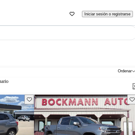
Iniciar sesión o registrarse
Ordenar
nario
Guarda este Aviso
Gu