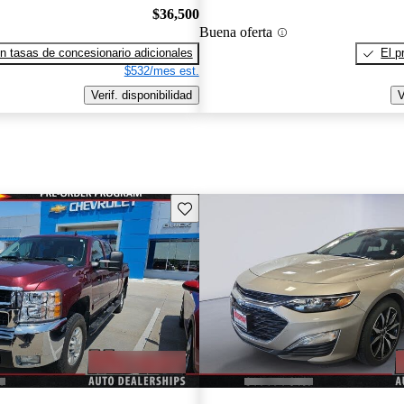
$36,500
Buena oferta
n tasas de concesionario adicionales
El p
$532/mes est.
Verif. disponibilidad
V
Guarda este Aviso