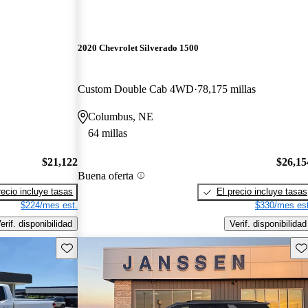
2020 Chevrolet Silverado 1500
Custom Double Cab 4WD
78,175 millas
Columbus, NE
64 millas
$21,122
$26,15
Buena oferta
recio incluye tasas
El precio incluye tasas
$224/mes est.
$330/mes est
erif. disponibilidad
Verif. disponibilidad
Guarda este Aviso
Gu