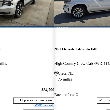
e
2021 Chevrolet Silverado 1500
illas
High Country Crew Cab 4WD
114,
Crete, NE
75 millas
$34,790
Buena oferta
El precio incluye tasas
El p
$499/mes est.