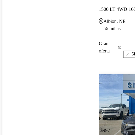
1500 LT 4WD
166
Albion, NE
56 millas
Gran
oferta
Si
Precio reducido
-$997