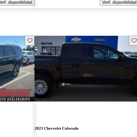
erif. disponibilidad
Verif. disponibilidad
Guarda este Aviso
Gu
¡Nuevo!
2023 Chevrolet Colorado