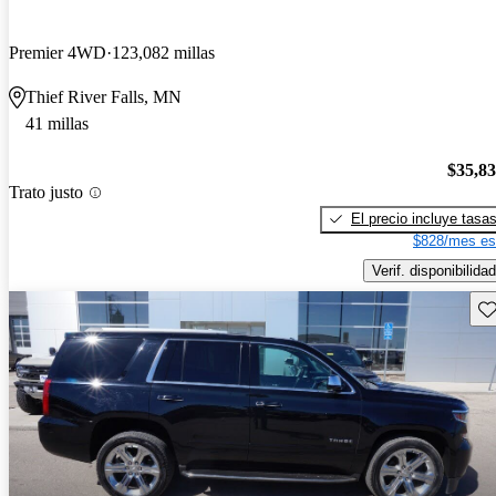
Premier 4WD
123,082 millas
Thief River Falls, MN
41 millas
$35,8
Trato justo
El precio incluye tasa
$828/mes es
Verif. disponibilidad
Gu