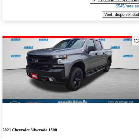
$545/mes es
Verif. disponibilidad
Gu
2021 Chevrolet Silverado 1500