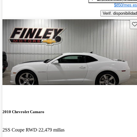
$850/mes es
Verif. disponibilidad
Gu
2010 Chevrolet Camaro
2SS Coupe RWD
22,479 millas