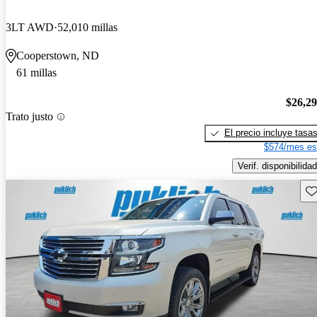
3LT AWD
52,010 millas
Cooperstown, ND
61 millas
$26,2
Trato justo
El precio incluye tasa
$574/mes es
Verif. disponibilidad
Gu