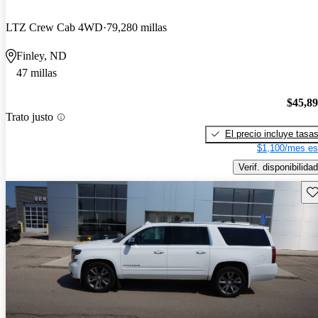
LTZ Crew Cab 4WD
79,280 millas
Finley, ND
47 millas
$45,8
Trato justo
El precio incluye tasa
$1,100/mes es
Verif. disponibilidad
Gu