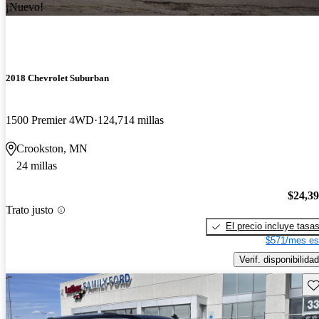
¡Nuevo!
2018 Chevrolet Suburban
1500 Premier 4WD
124,714 millas
Crookston, MN
24 millas
$24,3
Trato justo
El precio incluye tasa
$571/mes es
Verif. disponibilidad
Gu