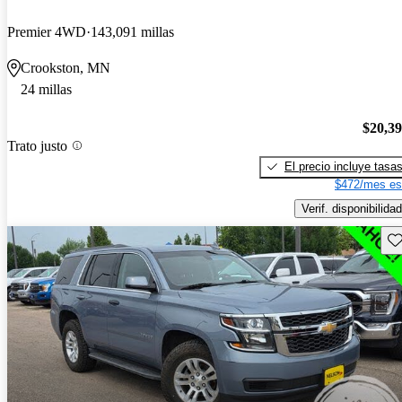
Premier 4WD
143,091 millas
Crookston, MN
24 millas
$20,3
Trato justo
El precio incluye tasa
$472/mes es
Verif. disponibilidad
Gu