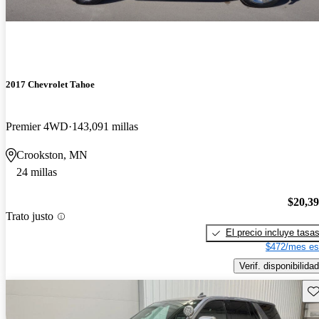
2017 Chevrolet Tahoe
Premier 4WD
143,091 millas
Crookston, MN
24 millas
$20,3
Trato justo
El precio incluye tasa
$472/mes es
Verif. disponibilidad
Gu