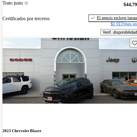
Trato justo
$44,7
El precio incluye tasa
Certificados por terceros
$1,017/mes es
Verif. disponibilidad
Gu
2023 Chevrolet Blazer