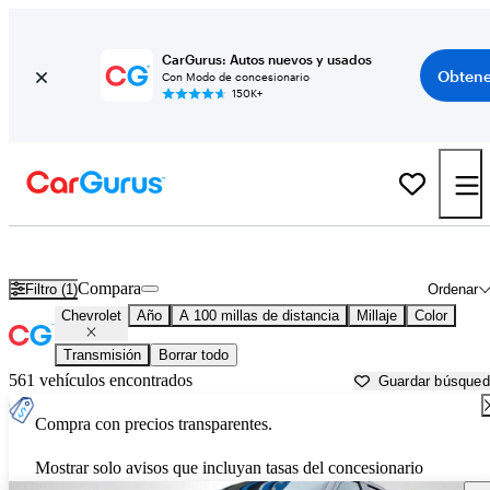
CarGurus: Autos nuevos y usados
Obtene
Con Modo de concesionario
150K+
Autos Chevrolet usados en venta cerca de
Grand Forks, ND
Compara
Filtro (1)
Ordenar
Chevrolet
Año
A 100 millas de distancia
Millaje
Color
Transmisión
Borrar todo
561 vehículos encontrados
Guardar búsque
Compra con precios transparentes.
Mostrar solo avisos que incluyan tasas del concesionario