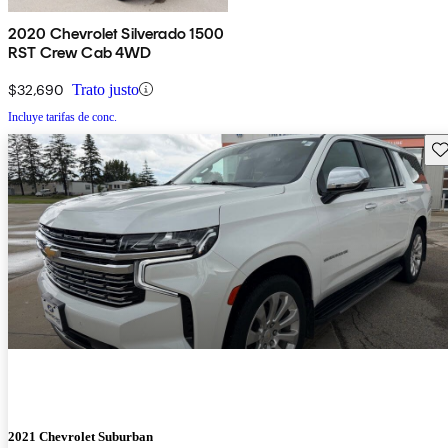
2020 Chevrolet Silverado 1500
RST Crew Cab 4WD
$32,690
Trato justo
Incluye tarifas de conc.
Gu
2021 Chevrolet Suburban