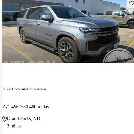
Gu
2022 Chevrolet Suburban
Z71 4WD
80,460 millas
Grand Forks, ND
3 millas