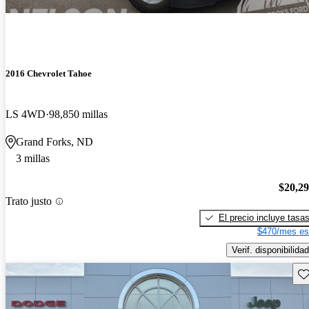
2016 Chevrolet Tahoe
LS 4WD
98,850 millas
Grand Forks, ND
3 millas
$20,2
Trato justo
El precio incluye tasa
$470/mes es
Verif. disponibilidad
Gu