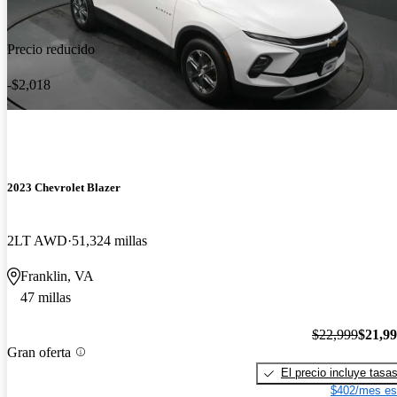
Precio reducido
-$2,018
2023 Chevrolet Blazer
2LT AWD
51,324 millas
Franklin, VA
47 millas
$22,999
$21,9
Gran oferta
El precio incluye tasa
$402/mes es