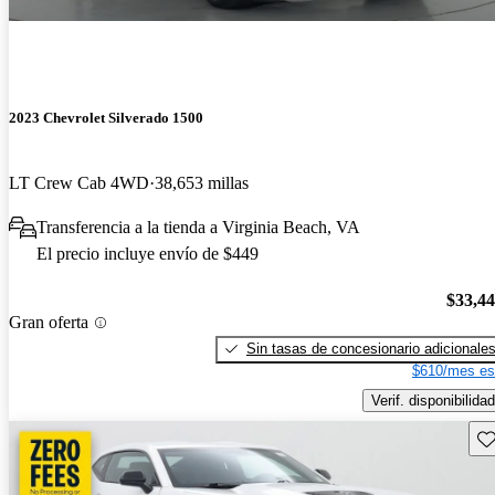
2023 Chevrolet Silverado 1500
LT Crew Cab 4WD
38,653 millas
Transferencia a la tienda a Virginia Beach, VA
El precio incluye envío de $449
$33,4
Gran oferta
Sin tasas de concesionario adicionale
$610/mes es
Verif. disponibilidad
Gu