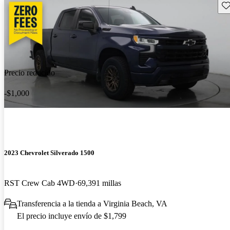
Gu
Precio reducido
-$1,000
2023 Chevrolet Silverado 1500
RST Crew Cab 4WD
69,391 millas
Transferencia a la tienda a Virginia Beach, VA
El precio incluye envío de $1,799