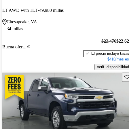
LT AWD with 1LT
49,980 millas
Chesapeake, VA
34 millas
$23,476
$22,6
Buena oferta
El precio incluye tasa
$410/mes es
Verif. disponibilidad
Gu