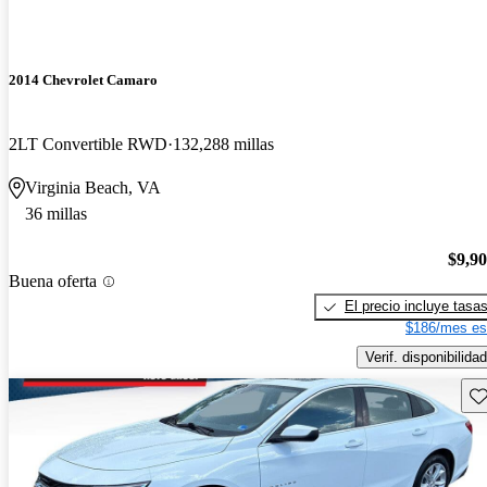
2014 Chevrolet Camaro
2LT Convertible RWD
132,288 millas
Virginia Beach, VA
36 millas
$9,9
Buena oferta
El precio incluye tasa
$186/mes es
Verif. disponibilidad
Gu