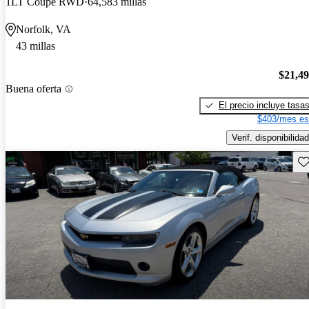
1LT Coupe RWD
64,583 millas
Norfolk, VA
43 millas
$21,4
Buena oferta
El precio incluye tasa
$403/mes es
Verif. disponibilidad
Gu