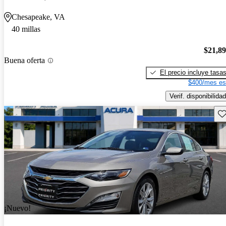
Chesapeake, VA
40 millas
$21,8
Buena oferta
El precio incluye tasa
$400/mes es
Verif. disponibilidad
Gu
¡Nuevo!