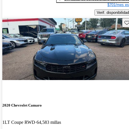
$701/mes es
Verif. disponibilidad
Gu
2020 Chevrolet Camaro
1LT Coupe RWD
64,583 millas