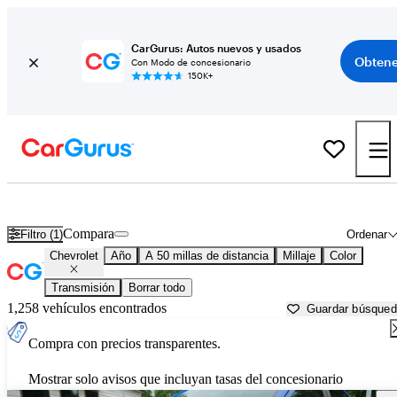
CarGurus: Autos nuevos y usados
Obtene
Con Modo de concesionario
150K+
Autos Chevrolet usados en venta cerca de
Elizabeth City, NC
Compara
Filtro (1)
Ordenar
Chevrolet
Año
A 50 millas de distancia
Millaje
Color
Transmisión
Borrar todo
1,258 vehículos encontrados
Guardar búsque
Compra con precios transparentes.
Mostrar solo avisos que incluyan tasas del concesionario