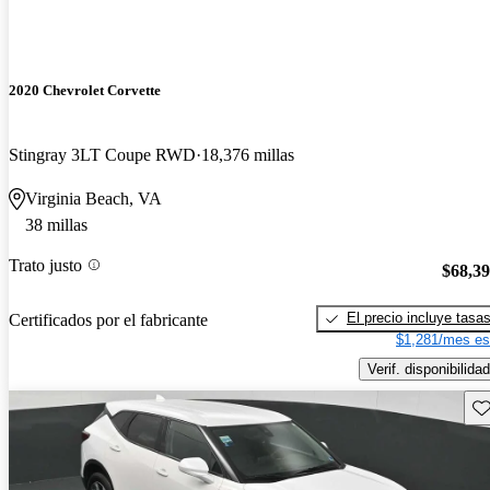
2020 Chevrolet Corvette
Stingray 3LT Coupe RWD
18,376 millas
Virginia Beach, VA
38 millas
Trato justo
$68,3
El precio incluye tasa
Certificados por el fabricante
$1,281/mes es
Verif. disponibilidad
Gu