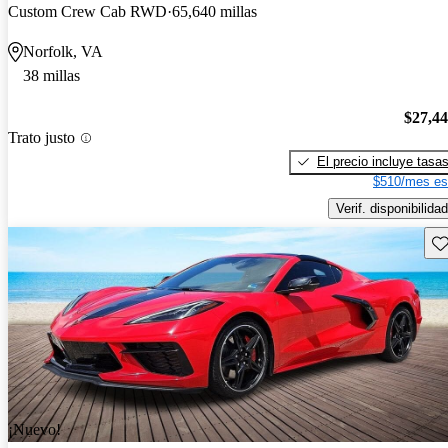
Custom Crew Cab RWD
65,640 millas
Norfolk, VA
38 millas
$27,4
Trato justo
El precio incluye tasa
$510/mes es
Verif. disponibilidad
Gu
¡Nuevo!