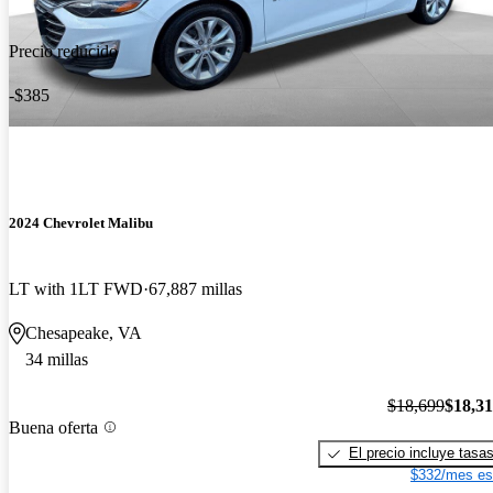
Precio reducido
-$385
2024 Chevrolet Malibu
LT with 1LT FWD
67,887 millas
Chesapeake, VA
34 millas
$18,699
$18,3
Buena oferta
El precio incluye tasa
$332/mes es