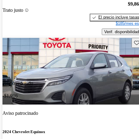
$9,8
Trato justo
El precio incluye tasa
$185/mes es
Verif. disponibilidad
Gu
Precio reducido
-$1,916
Aviso patrocinado
2024 Chevrolet Equinox