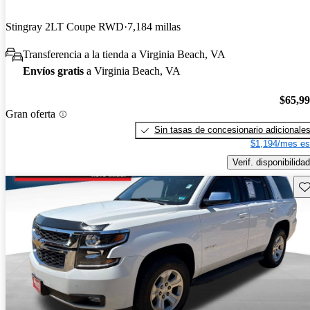
Stingray 2LT Coupe RWD
7,184 millas
Transferencia a la tienda a Virginia Beach, VA
Envíos gratis
a Virginia Beach, VA
$65,9
Gran oferta
Sin tasas de concesionario adicionale
$1,194/mes es
Verif. disponibilidad
Gu