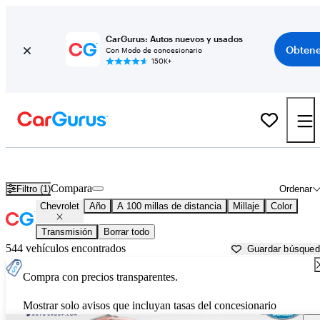
CarGurus: Autos nuevos y usados
Obtene
Con Modo de concesionario
150K+
Autos Chevrolet usados en venta cerca de
Duluth, MN
Compara
Filtro (1)
Ordenar
Chevrolet
Año
A 100 millas de distancia
Millaje
Color
Transmisión
Borrar todo
544 vehículos encontrados
Guardar búsque
Compra con precios transparentes.
Mostrar solo avisos que incluyan tasas del concesionario