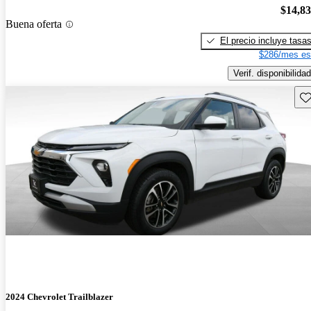
$14,8
Buena oferta
El precio incluye tasa
$286/mes es
Verif. disponibilidad
Gu
2024 Chevrolet Trailblazer