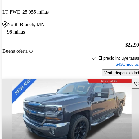
LT FWD
25,055 millas
North Branch, MN
98 millas
$22,9
Buena oferta
El precio incluye tasa
$430/mes es
Verif. disponibilidad
Gu