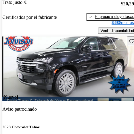
Trato justo
$20,2
El precio incluye tasa
Certificados por el fabricante
$390/mes es
Verif. disponibilidad
Gu
¡Nuevo!
Aviso patrocinado
2023 Chevrolet Tahoe