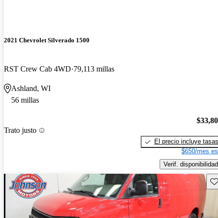
2021 Chevrolet Silverado 1500
RST Crew Cab 4WD
79,113 millas
Ashland, WI
56 millas
$33,8
Trato justo
El precio incluye tasa
$650/mes es
Verif. disponibilidad
Gu