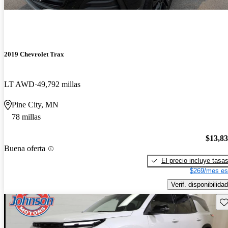
2019 Chevrolet Trax
LT AWD
49,792 millas
Pine City, MN
78 millas
$13,8
Buena oferta
El precio incluye tasa
$269/mes es
Verif. disponibilidad
Gu