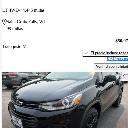
LT 4WD
44,445 millas
Saint Croix Falls, WI
99 millas
$50,9
Trato justo
El precio incluye tasa
$961/mes es
Verif. disponibilidad
Gu