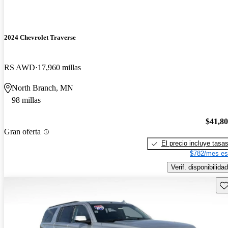
2024 Chevrolet Traverse
RS AWD
17,960 millas
North Branch, MN
98 millas
$41,8
Gran oferta
El precio incluye tasa
$782/mes es
Verif. disponibilidad
Gu