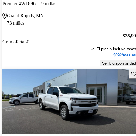
Premier 4WD
96,119 millas
Grand Rapids, MN
73 millas
$35,9
Gran oferta
El precio incluye tasa
$692/mes es
Verif. disponibilidad
Gu