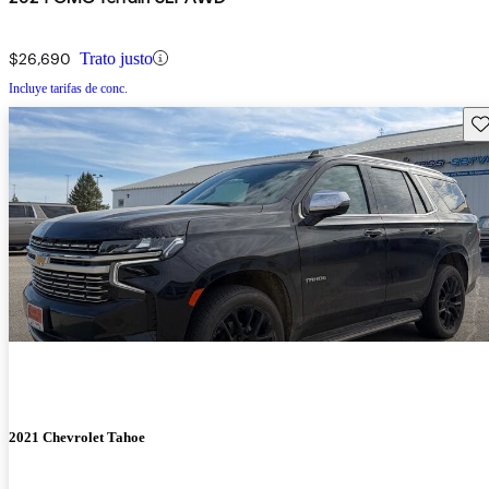
$26,690
Trato justo
Incluye tarifas de conc.
Gu
2021 Chevrolet Tahoe