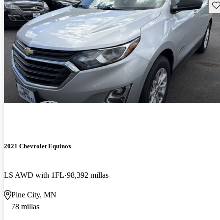
Gu
2021 Chevrolet Equinox
LS AWD with 1FL
98,392 millas
Pine City, MN
78 millas