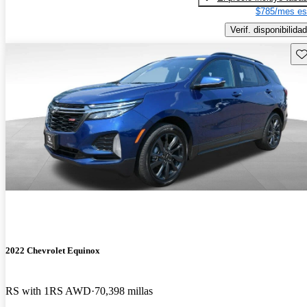
$785/mes es
Verif. disponibilidad
Gu
2022 Chevrolet Equinox
RS with 1RS AWD
70,398 millas