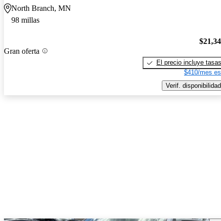
North Branch, MN
98 millas
$21,3
Gran oferta
El precio incluye tasa
$410/mes es
Verif. disponibilidad