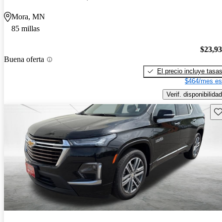
Mora, MN
85 millas
$23,9
Buena oferta
El precio incluye tasa
$464/mes es
Verif. disponibilidad
Gu