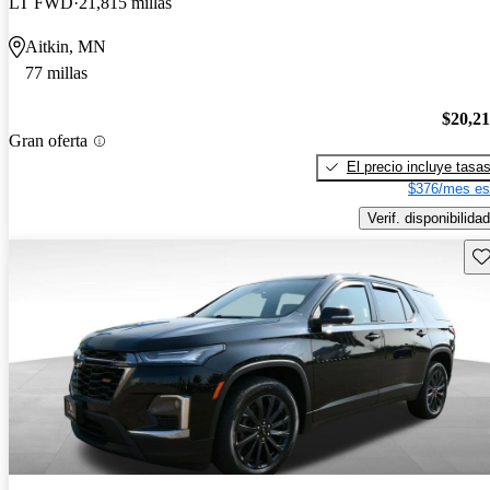
LT FWD
21,815 millas
Aitkin, MN
77 millas
$20,2
Gran oferta
El precio incluye tasa
$376/mes es
Verif. disponibilidad
Gu