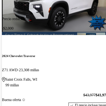
Precio reducido
-$2,000
2024 Chevrolet Traverse
Z71 AWD
23,308 millas
Saint Croix Falls, WI
99 millas
$43,977
$41,9
Buena oferta
El precio incluye tasa