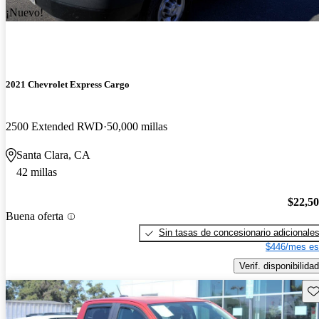
¡Nuevo!
2021 Chevrolet Express Cargo
2500 Extended RWD
50,000 millas
Santa Clara, CA
42 millas
$22,5
Buena oferta
Sin tasas de concesionario adicionale
$446/mes es
Verif. disponibilidad
Gu