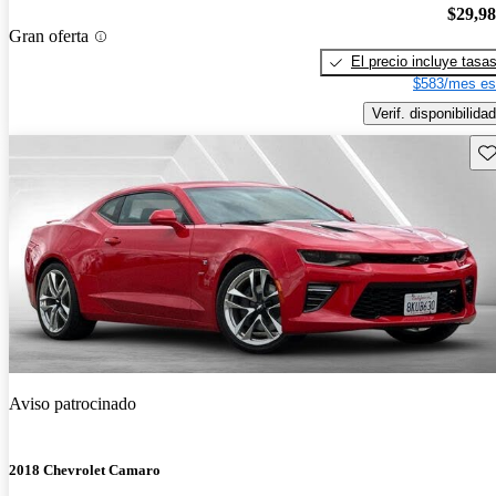
$29,9
Gran oferta
El precio incluye tasa
$583/mes es
Verif. disponibilidad
Gu
Aviso patrocinado
2018 Chevrolet Camaro