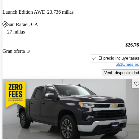
Launch Edition AWD
23,736 millas
San Rafael, CA
27 millas
$26,7
Gran oferta
El precio incluye tasa
$516/mes es
Verif. disponibilidad
Gu