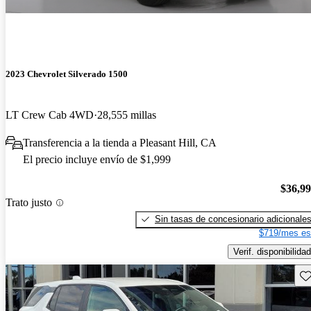
2023 Chevrolet Silverado 1500
LT Crew Cab 4WD
28,555 millas
Transferencia a la tienda a Pleasant Hill, CA
El precio incluye envío de $1,999
$36,9
Trato justo
Sin tasas de concesionario adicionale
$719/mes es
Verif. disponibilidad
Gu