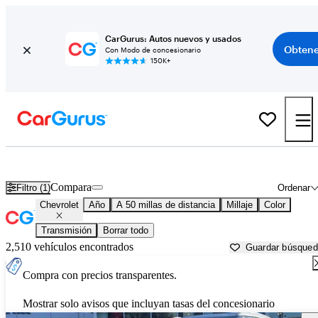
CarGurus: Autos nuevos y usados
Obtene
Con Modo de concesionario
150K+
Autos Chevrolet usados en venta cerca de
Concord, CA
Compara
Filtro (1)
Ordenar
Chevrolet
Año
A 50 millas de distancia
Millaje
Color
Transmisión
Borrar todo
2,510 vehículos encontrados
Guardar búsque
Compra con precios transparentes.
Mostrar solo avisos que incluyan tasas del concesionario