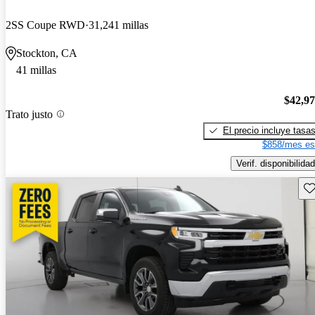
2SS Coupe RWD
31,241 millas
Stockton, CA
41 millas
$42,9
Trato justo
El precio incluye tasa
$858/mes es
Verif. disponibilidad
Gu