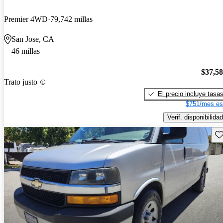
Premier 4WD
79,742 millas
San Jose, CA
46 millas
$37,5
Trato justo
El precio incluye tasa
$751/mes es
Verif. disponibilidad
Gu