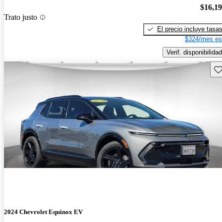
$16,1
Trato justo
El precio incluye tasa
$324/mes es
Verif. disponibilidad
Gu
2024 Chevrolet Equinox EV