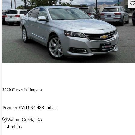
Gu
2020 Chevrolet Impala
Premier FWD
94,488 millas
Walnut Creek, CA
4 millas