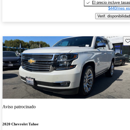
El precio incluye tasa
$440/mes es
Verif. disponibilidad
Gu
Aviso patrocinado
2020 Chevrolet Tahoe