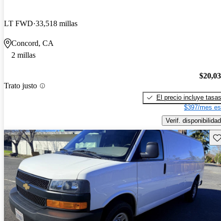
LT FWD
33,518 millas
Concord, CA
2 millas
$20,0
Trato justo
El precio incluye tasa
$397/mes es
Verif. disponibilidad
Gu