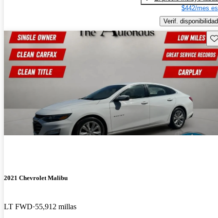
$442/mes es
Verif. disponibilidad
Gu
2021 Chevrolet Malibu
LT FWD
55,912 millas