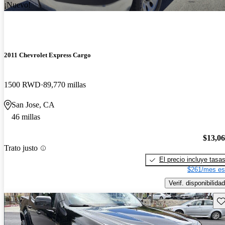
¡Nuevo!
2011 Chevrolet Express Cargo
1500 RWD
89,770 millas
San Jose, CA
46 millas
$13,0
Trato justo
El precio incluye tasa
$261/mes es
Verif. disponibilidad
Gu