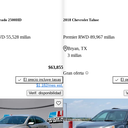
erado 2500HD
2018 Chevrolet Tahoe
WD
55,528 millas
Premier RWD
89,967 millas
Bryan, TX
3 millas
$63,855
Gran oferta
El precio incluye tasas
El p
$1,182/mes est.
Verif. disponibilidad
V
Guarda este Aviso