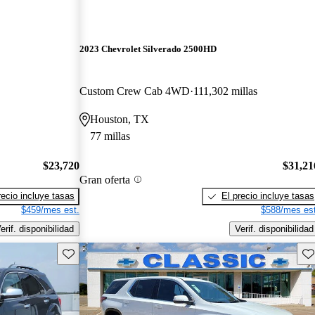
2023 Chevrolet Silverado 2500HD
Custom Crew Cab 4WD
111,302 millas
Houston, TX
77 millas
$23,720
$31,21
Gran oferta
recio incluye tasas
El precio incluye tasas
$459/mes est.
$588/mes est
erif. disponibilidad
Verif. disponibilidad
Guarda este Aviso
Gu