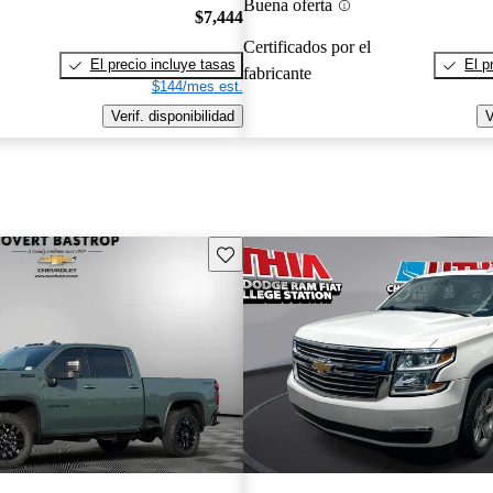
Buena oferta
$7,444
Certificados por el
El precio incluye tasas
El p
fabricante
$144/mes est.
Verif. disponibilidad
V
Guarda este Aviso