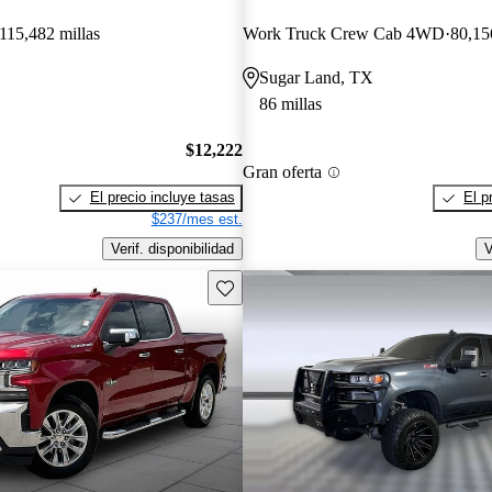
115,482 millas
Work Truck Crew Cab 4WD
80,15
Sugar Land, TX
86 millas
$12,222
Gran oferta
El precio incluye tasas
El p
$237/mes est.
Verif. disponibilidad
V
Guarda este Aviso