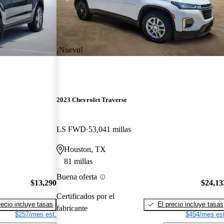
¡Nuevo!
2023 Chevrolet Traverse
LS FWD
53,041 millas
Houston, TX
81 millas
Buena oferta
$13,290
$24,13
Certificados por el
recio incluye tasas
El precio incluye tasas
fabricante
$257/mes est.
$454/mes est