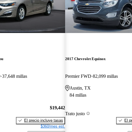
bu
2017 Chevrolet Equinox
D
37,648 millas
Premier FWD
82,099 millas
Austin, TX
84 millas
$19,442
Trato justo
El precio incluye tasas
El p
$360/mes est.