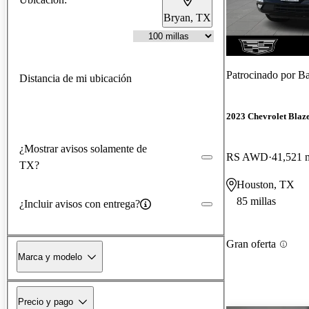
Bryan, TX
Patrocinado por
Ba
Distancia de mi ubicación
2023 Chevrolet Blaz
¿Mostrar avisos solamente de
RS AWD
41,521 m
TX?
Houston, TX
85 millas
¿Incluir avisos con entrega?
Gran oferta
Marca y modelo
Precio y pago