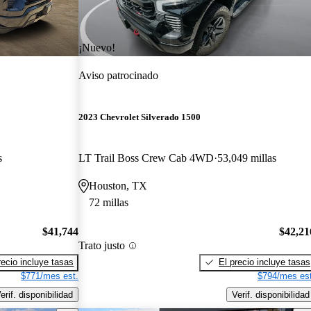
¡Nuevo!
Aviso patrocinado
2023 Chevrolet Silverado 1500
s
LT Trail Boss Crew Cab 4WD
53,049 millas
Houston, TX
72 millas
$41,744
$42,21
Trato justo
recio incluye tasas
El precio incluye tasas
$771/mes est.
$794/mes est
erif. disponibilidad
Verif. disponibilidad