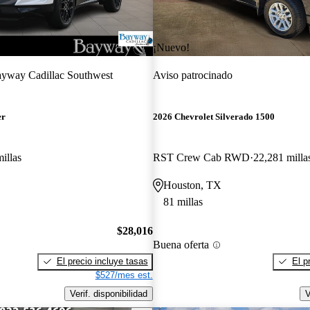
¡Nuevo!
yway Cadillac Southwest
Aviso patrocinado
er
2026 Chevrolet Silverado 1500
illas
RST Crew Cab RWD
22,281 milla
Houston, TX
81 millas
$28,016
Buena oferta
El precio incluye tasas
El p
$527/mes est.
Verif. disponibilidad
V