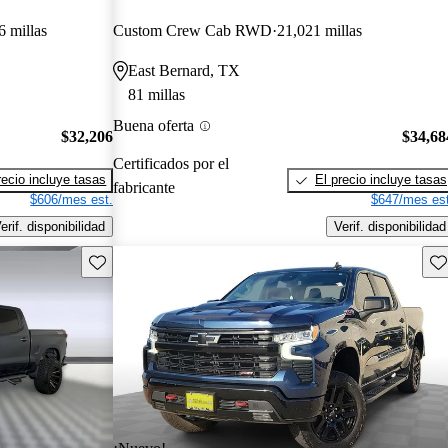
6 millas
Custom Crew Cab RWD
21,021 millas
East Bernard, TX
81 millas
Buena oferta
$32,206
$34,68
Certificados por el
recio incluye tasas
El precio incluye tasas
fabricante
$606/mes est.
$647/mes est
erif. disponibilidad
Verif. disponibilidad
Guarda este Aviso
Gu