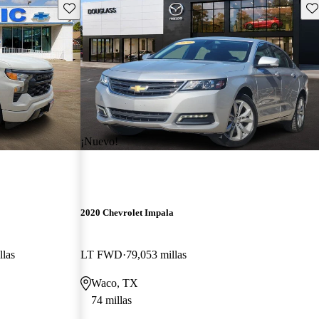
Guarda este Aviso
Gu
¡Nuevo!
2020 Chevrolet Impala
llas
LT FWD
79,053 millas
Waco, TX
74 millas