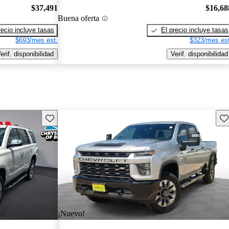
$37,491
$16,68
Buena oferta
recio incluye tasas
El precio incluye tasas
$693/mes est.
$323/mes est
erif. disponibilidad
Verif. disponibilidad
Guarda este Aviso
Gu
¡Nuevo!