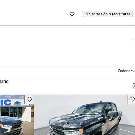
Iniciar sesión o registrarse
Ordenar
nario
Guarda este Aviso
Gu