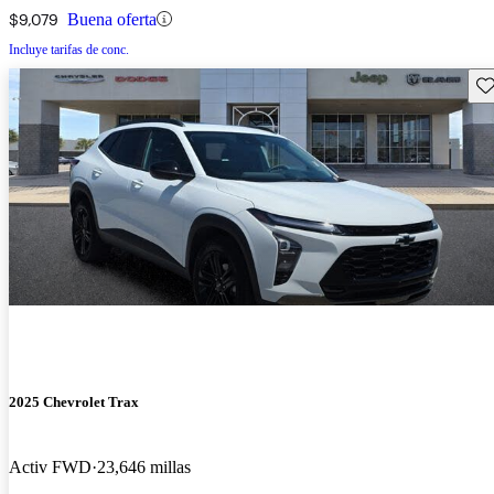
$9,079
Buena oferta
Incluye tarifas de conc.
Gu
2025 Chevrolet Trax
Activ FWD
23,646 millas