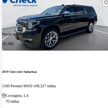
Gu
Precio reducido
-$1,000
2019 Chevrolet Suburban
1500 Premier RWD
108,327 millas
Covington, LA
70 millas