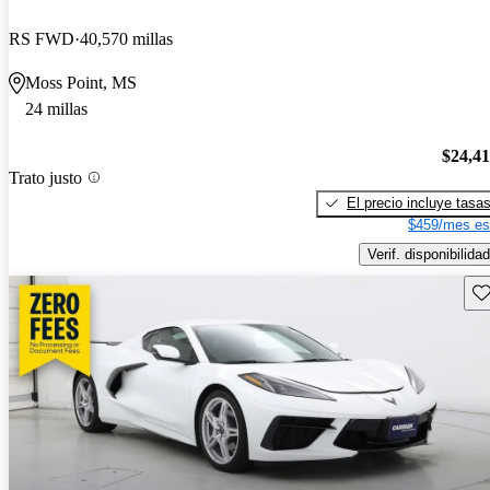
RS FWD
40,570 millas
Moss Point, MS
24 millas
$24,4
Trato justo
El precio incluye tasa
$459/mes es
Verif. disponibilidad
Gu