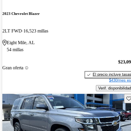
2023 Chevrolet Blazer
2LT FWD
16,523 millas
Eight Mile, AL
54 millas
$23,0
Gran oferta
El precio incluye tasa
$430/mes es
Verif. disponibilidad
Gu