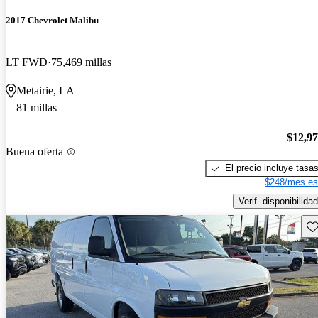
2017 Chevrolet Malibu
LT FWD
75,469 millas
Metairie, LA
81 millas
$12,9
Buena oferta
El precio incluye tasa
$248/mes es
Verif. disponibilidad
Gu