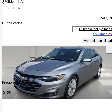
Slidell, LA
52 millas
$47,1
Buena oferta
El precio incluye tasa
$893/mes es
Verif. disponibilidad
Gu
Precio reducido
-$790