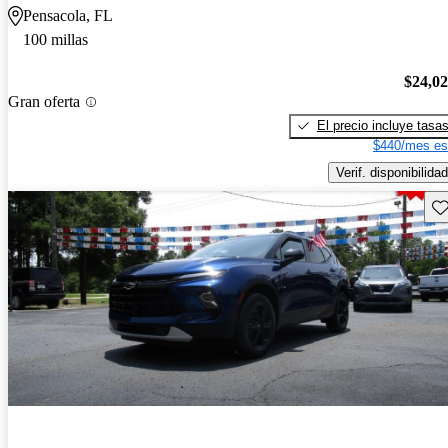
Pensacola, FL
100 millas
$24,0
Gran oferta
El precio incluye tasa
$440/mes es
Verif. disponibilidad
Gu