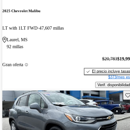
2025 Chevrolet Malibu
LT with 1LT FWD
47,607 millas
Laurel, MS
92 millas
$20,783
$19,9
Gran oferta
El precio incluye tasa
$373/mes es
Verif. disponibilidad
Gu