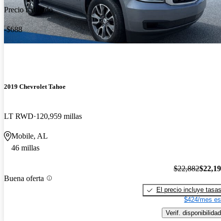
Precio reducido
-$688
2019 Chevrolet Tahoe
LT RWD
120,959 millas
Mobile, AL
46 millas
$22,882
$22,1
Buena oferta
El precio incluye tasa
$424/mes es
Verif. disponibilidad