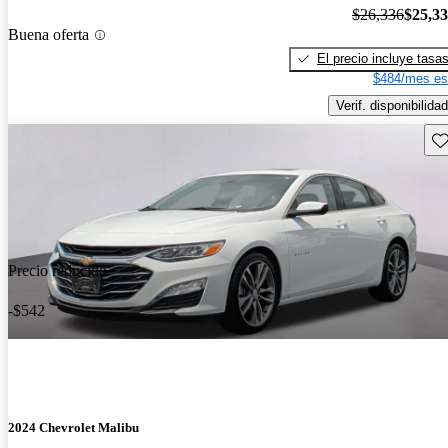
$26,336
$25,3
Buena oferta
El precio incluye tasa
$484/mes es
Verif. disponibilidad
Gu
Precio reducido
-$542
2024 Chevrolet Malibu