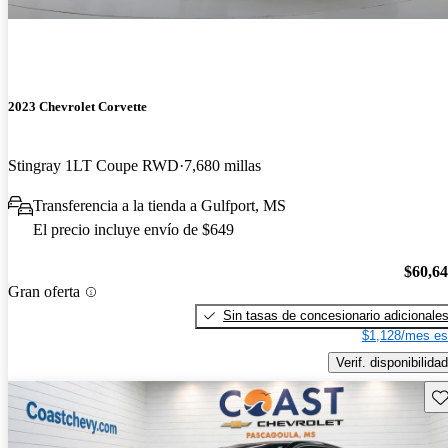
2023 Chevrolet Corvette
Stingray 1LT Coupe RWD
7,680 millas
Transferencia a la tienda a Gulfport, MS
El precio incluye envío de $649
$60,6
Gran oferta
Sin tasas de concesionario adicionale
$1,128/mes es
Verif. disponibilidad
Gu