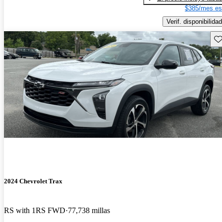
$385/mes es
Verif. disponibilidad
Gu
2024 Chevrolet Trax
RS with 1RS FWD
77,738 millas