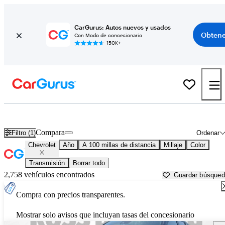
CarGurus: Autos nuevos y usados
Obtene
Con Modo de concesionario
150K+
Autos Chevrolet usados en venta cerca de
Biloxi, MS
Compara
Filtro (1)
Ordenar
Chevrolet
Año
A 100 millas de distancia
Millaje
Color
Transmisión
Borrar todo
2,758 vehículos encontrados
Guardar búsque
Compra con precios transparentes.
Mostrar solo avisos que incluyan tasas del concesionario