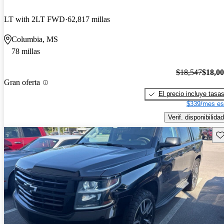
LT with 2LT FWD
62,817 millas
Columbia, MS
78 millas
$18,547
$18,0
Gran oferta
El precio incluye tasa
$339/mes es
Verif. disponibilidad
Gu