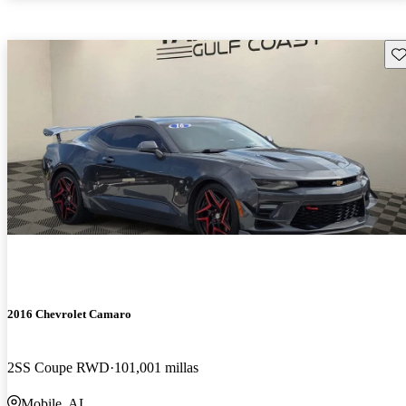
Gu
2016 Chevrolet Camaro
2SS Coupe RWD
101,001 millas
Mobile, AL