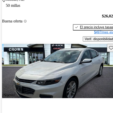
50 millas
$26,0
Buena oferta
El precio incluye tasa
$497/mes es
Verif. disponibilidad
Gu
¡Nuevo!