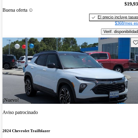
$19,9
Buena oferta
El precio incluye tasa
$368/mes es
Verif. disponibilidad
Gu
¡Nuevo!
Aviso patrocinado
2024 Chevrolet Trailblazer