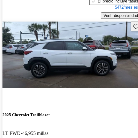
El precio incluye tasa
$472/mes es
Verif. disponibilidad
Gu
2025 Chevrolet Trailblazer
LT FWD
46,955 millas