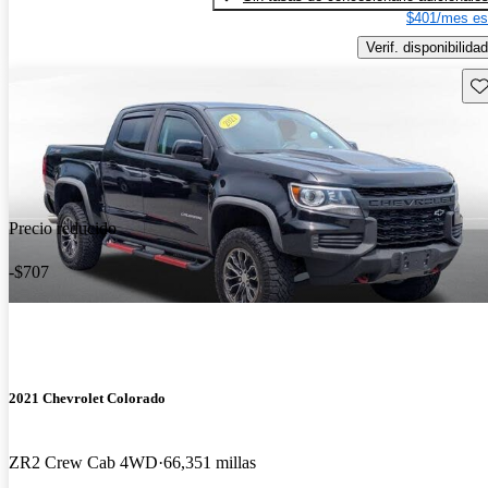
$401/mes es
Verif. disponibilidad
Gu
Precio reducido
-$707
2021 Chevrolet Colorado
ZR2 Crew Cab 4WD
66,351 millas