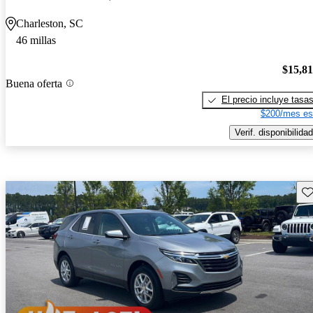
Charleston, SC
46 millas
$15,8
Buena oferta
El precio incluye tasa
$200/mes es
Verif. disponibilidad
Gu