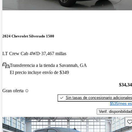
2024 Chevrolet Silverado 1500
LT Crew Cab 4WD
37,467 millas
Transferencia a la tienda a Savannah, GA
El precio incluye envío de $349
$34,3
Gran oferta
Sin tasas de concesionario adicionale
$535/mes es
Verif. disponibilidad
Gu