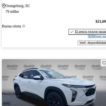
Orangeburg, SC
79 millas
$21,6
Buena oferta
El precio incluye tasa
$299/mes es
Verif. disponibilidad
Gu
Precio reducido
-$492