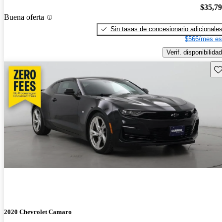
$35,7
Buena oferta
Sin tasas de concesionario adicionale
$566/mes es
Verif. disponibilidad
Gu
2020 Chevrolet Camaro