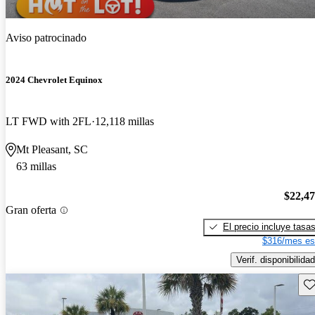
Aviso patrocinado
2024 Chevrolet Equinox
LT FWD with 2FL
12,118 millas
Mt Pleasant, SC
63 millas
$22,4
Gran oferta
El precio incluye tasa
$316/mes es
Verif. disponibilidad
Gu