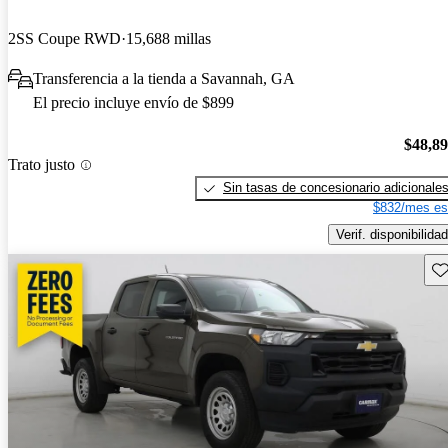
2SS Coupe RWD
15,688 millas
Transferencia a la tienda a Savannah, GA
El precio incluye envío de $899
$48,8
Trato justo
Sin tasas de concesionario adicionale
$832/mes es
Verif. disponibilidad
Gu