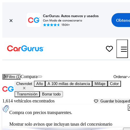
CarGurus: Autos nuevos y usados
Obtene
Con Modo de concesionario
150K+
Autos Chevrolet usados en venta cerca de
Beaufort, SC
Compara
Filtro (1)
Ordenar
Chevrolet
Año
A 100 millas de distancia
Millaje
Color
Transmisión
Borrar todo
1,614 vehículos encontrados
Guardar búsque
Compra con precios transparentes.
Mostrar solo avisos que incluyan tasas del concesionario