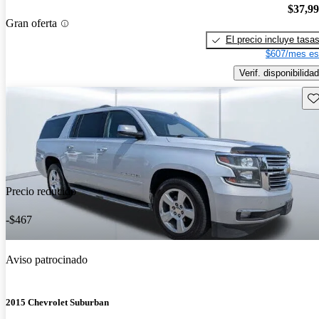
$37,9
Gran oferta
El precio incluye tasa
$607/mes es
Verif. disponibilidad
Gu
Precio reducido
-$467
Aviso patrocinado
2015 Chevrolet Suburban