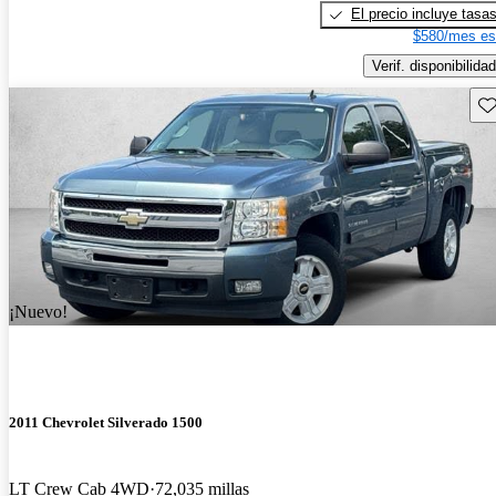
El precio incluye tasa
$580/mes es
Verif. disponibilidad
Gu
¡Nuevo!
2011 Chevrolet Silverado 1500
LT Crew Cab 4WD
72,035 millas