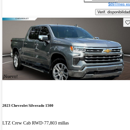
$897/mes es
Verif. disponibilidad
Gu
¡Nuevo!
2023 Chevrolet Silverado 1500
LTZ Crew Cab RWD
77,803 millas