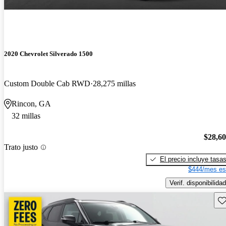
2020 Chevrolet Silverado 1500
Custom Double Cab RWD
28,275 millas
Rincon, GA
32 millas
$28,6
Trato justo
El precio incluye tasa
$444/mes es
Verif. disponibilidad
Gu