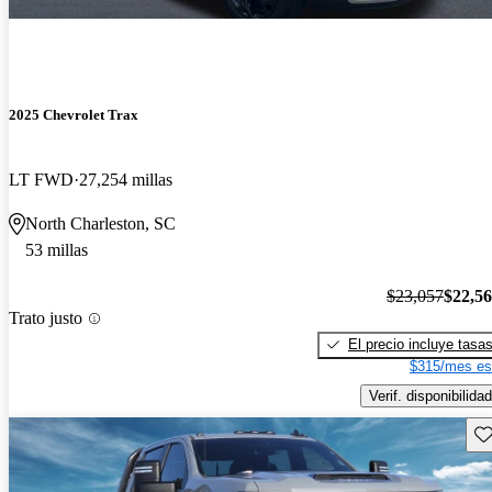
2025 Chevrolet Trax
LT FWD
27,254 millas
North Charleston, SC
53 millas
$23,057
$22,5
Trato justo
El precio incluye tasa
$315/mes es
Verif. disponibilidad
Gu