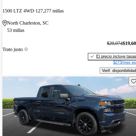
1500 LTZ 4WD
127,277 millas
North Charleston, SC
53 millas
$20,074
$19,6
Trato justo
El precio incluye tasa
$273/mes es
Verif. disponibilidad
Gu