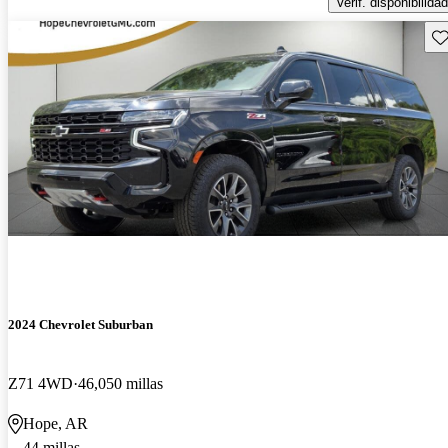
Verif. disponibilidad
Gu
2024 Chevrolet Suburban
Z71 4WD
46,050 millas
Hope, AR
44 millas