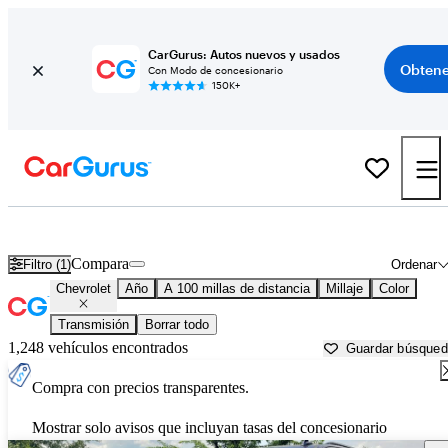
CarGurus: Autos nuevos y usados
Obtene
Con Modo de concesionario
150K+
Autos Chevrolet usados en venta cerca de
Arkadelphia, AR
Compara
Filtro (1)
Ordenar
Chevrolet
Año
A 100 millas de distancia
Millaje
Color
Transmisión
Borrar todo
1,248 vehículos encontrados
Guardar búsque
Compra con precios transparentes.
Mostrar solo avisos que incluyan tasas del concesionario