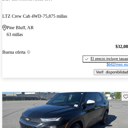
LTZ Crew Cab 4WD
75,875 millas
Pine Bluff, AR
63 millas
$32,0
Buena oferta
El precio incluye tasa
$642/mes es
Verif. disponibilidad
Gu