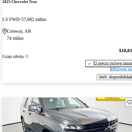
2025 Chevrolet Trax
LS FWD
57,682 millas
Conway, AR
74 millas
$18,8
Gran oferta
El precio incluye tasa
$361/mes es
Verif. disponibilidad
Gu