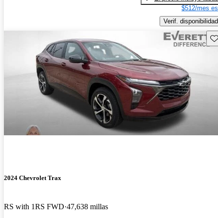
$512/mes es
Verif. disponibilidad
Gu
2024 Chevrolet Trax
RS with 1RS FWD
47,638 millas