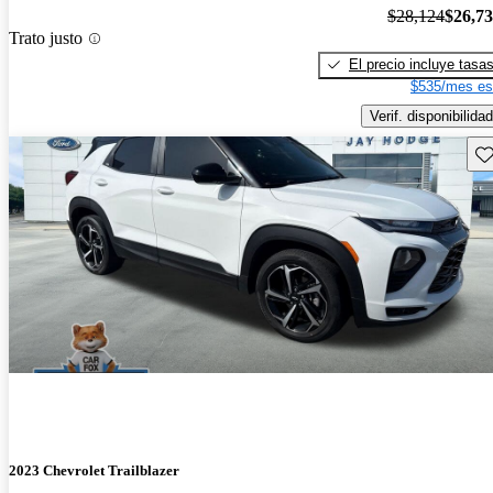
$28,124
$26,7
Trato justo
El precio incluye tasa
$535/mes es
Verif. disponibilidad
Gu
2023 Chevrolet Trailblazer