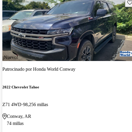
Gu
¡Nuevo!
Patrocinado por
Honda World Conway
2022 Chevrolet Tahoe
Z71 4WD
98,256 millas
Conway, AR
74 millas