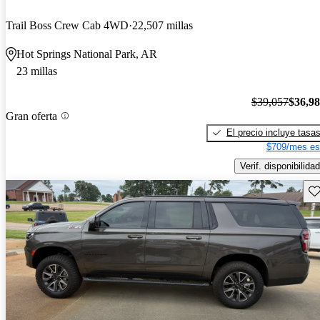
Trail Boss Crew Cab 4WD
22,507 millas
Hot Springs National Park, AR
23 millas
$39,057
$36,9
Gran oferta
El precio incluye tasa
$709/mes es
Verif. disponibilidad
Gu