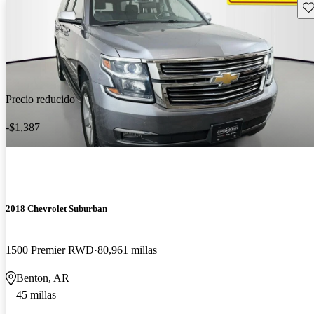
Gu
Precio reducido
-$1,387
2018 Chevrolet Suburban
1500 Premier RWD
80,961 millas
Benton, AR
45 millas