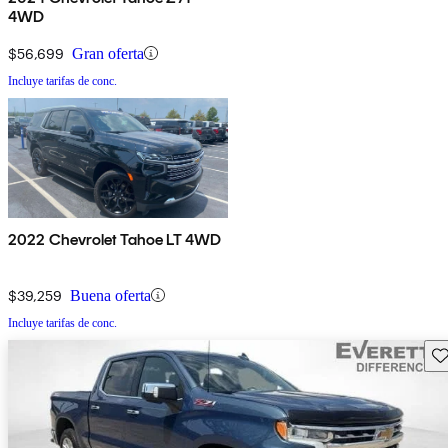
4WD
$56,699
Gran oferta
Incluye tarifas de conc.
2022 Chevrolet Tahoe LT 4WD
$39,259
Buena oferta
Incluye tarifas de conc.
Gu