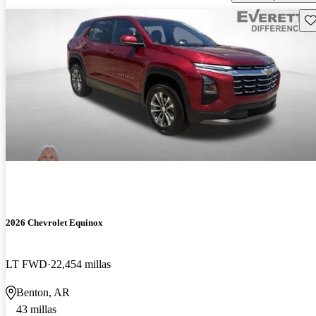
Gu
2026 Chevrolet Equinox
LT FWD
22,454 millas
Benton, AR
43 millas