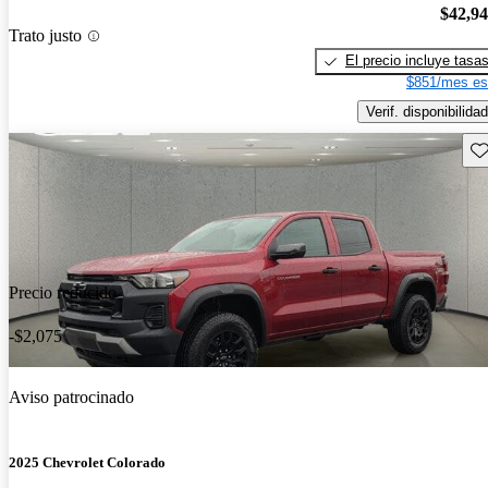
$42,9
Trato justo
El precio incluye tasa
$851/mes es
Verif. disponibilidad
Gu
Precio reducido
-$2,075
Aviso patrocinado
2025 Chevrolet Colorado