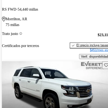
RS FWD
54,440 millas
Morrilton, AR
75 millas
Trato justo
$23,1
El precio incluye tasa
Certificados por terceros
$451/mes es
Verif. disponibilidad
Gu