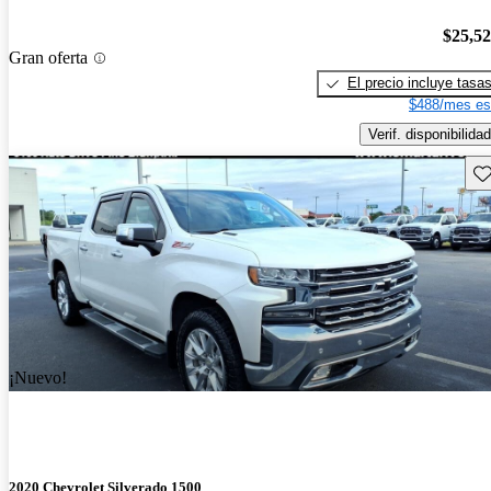
$25,5
Gran oferta
El precio incluye tasa
$488/mes es
Verif. disponibilidad
Gu
¡Nuevo!
2020 Chevrolet Silverado 1500