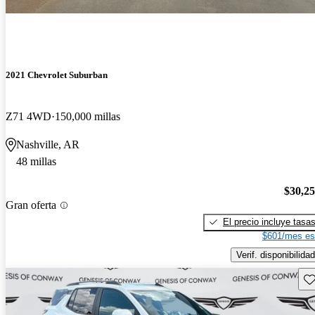
2021 Chevrolet Suburban
Z71 4WD
150,000 millas
Nashville, AR
48 millas
$30,2
Gran oferta
El precio incluye tasa
$601/mes es
Verif. disponibilidad
Gu