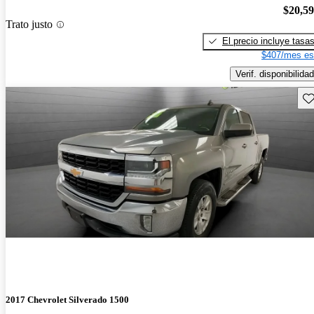
$20,5
Trato justo
El precio incluye tasa
$407/mes es
Verif. disponibilidad
Gu
2017 Chevrolet Silverado 1500