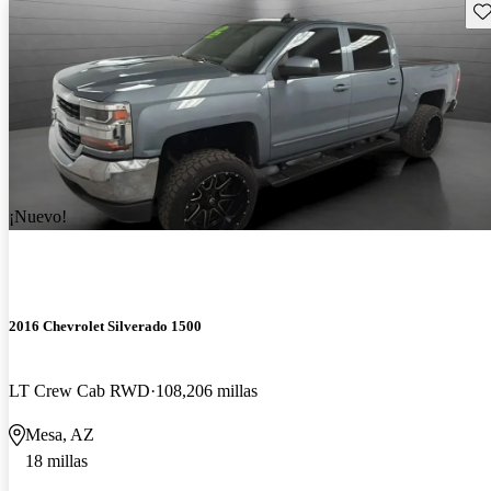
Gu
¡Nuevo!
2016 Chevrolet Silverado 1500
LT Crew Cab RWD
108,206 millas
Mesa, AZ
18 millas