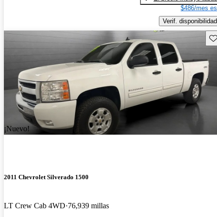
$486/mes es
Verif. disponibilidad
Gu
¡Nuevo!
2011 Chevrolet Silverado 1500
LT Crew Cab 4WD
76,939 millas