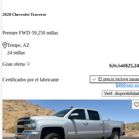
2020 Chevrolet Traverse
Premier FWD
59,250 millas
Tempe, AZ
24 millas
Gran oferta
$26,548
$25,2
El precio incluye tasa
Certificados por el fabricante
$499/mes es
Verif. disponibilidad
Gu