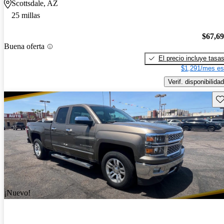
Scottsdale, AZ
25 millas
$67,6
Buena oferta
El precio incluye tasa
$1,291/mes es
Verif. disponibilidad
Gu
¡Nuevo!