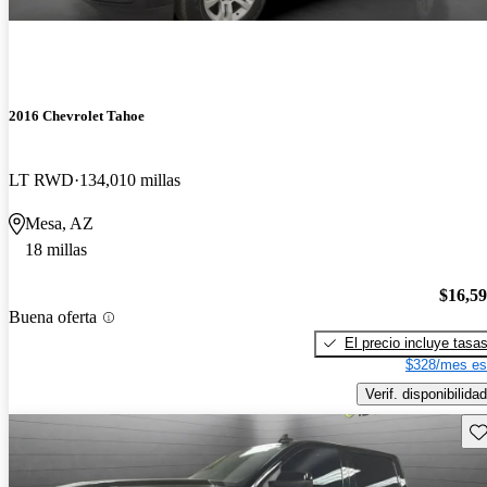
2016 Chevrolet Tahoe
LT RWD
134,010 millas
Mesa, AZ
18 millas
$16,5
Buena oferta
El precio incluye tasa
$328/mes es
Verif. disponibilidad
Gu