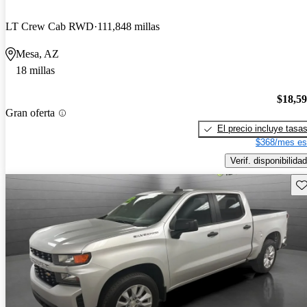
LT Crew Cab RWD
111,848 millas
Mesa, AZ
18 millas
$18,5
Gran oferta
El precio incluye tasa
$368/mes es
Verif. disponibilidad
Gu