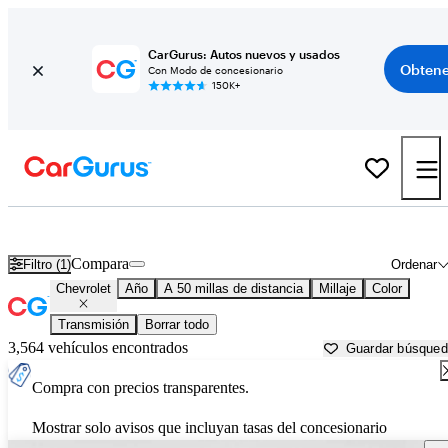
CarGurus: Autos nuevos y usados
Obtene
Con Modo de concesionario
150K+
Autos Chevrolet usados en venta cerca de
Apache Junction, AZ
Compara
Filtro (1)
Ordenar
Chevrolet
Año
A 50 millas de distancia
Millaje
Color
Transmisión
Borrar todo
3,564 vehículos encontrados
Guardar búsque
Compra con precios transparentes.
Mostrar solo avisos que incluyan tasas del concesionario