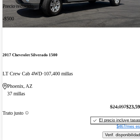
Precio reducido
-$500
2017 Chevrolet Silverado 1500
LT Crew Cab 4WD
107,400 millas
Phoenix, AZ
37 millas
$24,097
$23,5
Trato justo
El precio incluye tasa
$467/mes es
Verif. disponibilidad