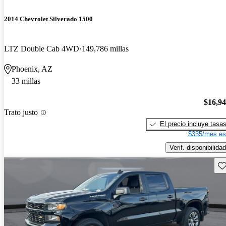
2014 Chevrolet Silverado 1500
LTZ Double Cab 4WD
149,786 millas
Phoenix, AZ
33 millas
$16,9
Trato justo
El precio incluye tasa
$335/mes es
Verif. disponibilidad
Gu