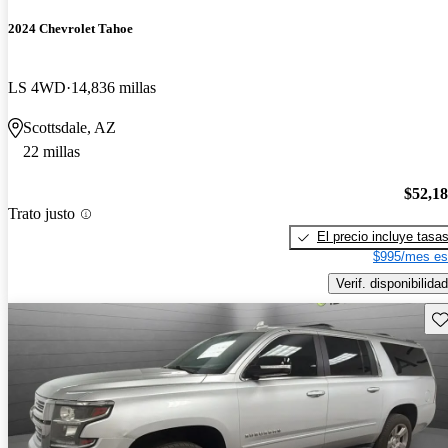
2024 Chevrolet Tahoe
LS 4WD
14,836 millas
Scottsdale, AZ
22 millas
$52,1
Trato justo
El precio incluye tasa
$995/mes es
Verif. disponibilidad
Gu