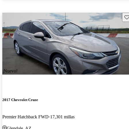
Gu
¡Nuevo!
2017 Chevrolet Cruze
Premier Hatchback FWD
17,301 millas
Glendale, AZ