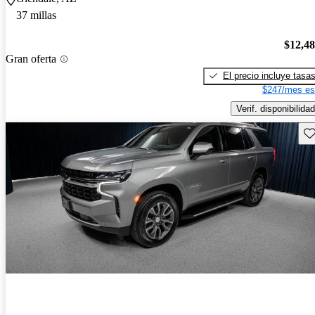
37 millas
$12,4
Gran oferta
El precio incluye tasa
$247/mes es
Verif. disponibilidad
Gu