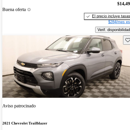
$14,4
Buena oferta
El precio incluye tasa
$284/mes es
Verif. disponibilidad
Gu
Aviso patrocinado
2021 Chevrolet Trailblazer