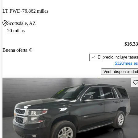
LT FWD
76,862 millas
Scottsdale, AZ
20 millas
$16,3
Buena oferta
El precio incluye tasa
$320/mes es
Verif. disponibilidad
Gu