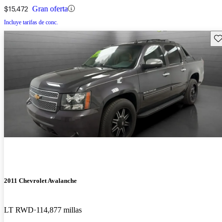
$15,472
Gran oferta
Incluye tarifas de conc.
Gu
2011 Chevrolet Avalanche
LT RWD
114,877 millas