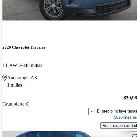
2026 Chevrolet Traverse
LT AWD
845 millas
Anchorage, AK
1 millas
$39,9
Gran oferta
El precio incluye tasa
$695/mes es
Verif. disponibilidad
Gu