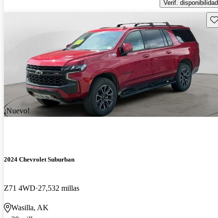
Verif. disponibilidad
Gu
¡Nuevo!
2024 Chevrolet Suburban
Z71 4WD
27,532 millas
Wasilla, AK