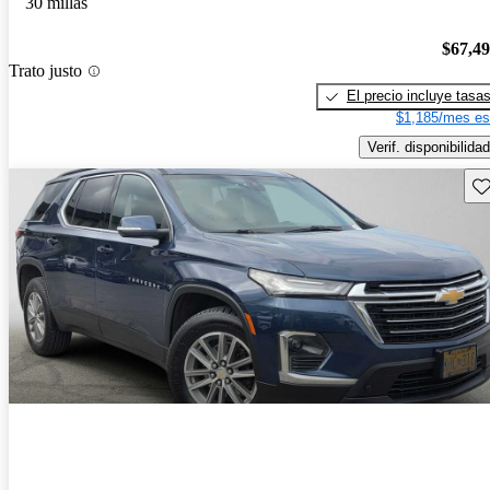
30 millas
$67,4
Trato justo
El precio incluye tasa
$1,185/mes es
Verif. disponibilidad
Gu