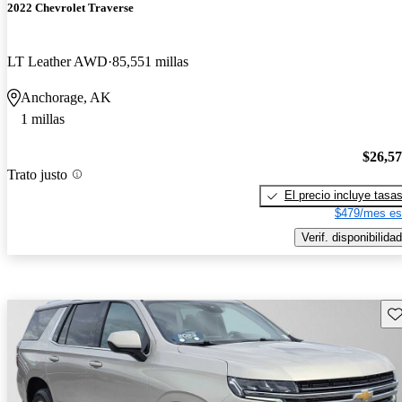
2022 Chevrolet Traverse
LT Leather AWD
85,551 millas
Anchorage, AK
1 millas
$26,5
Trato justo
El precio incluye tasa
$479/mes es
Verif. disponibilidad
Gu