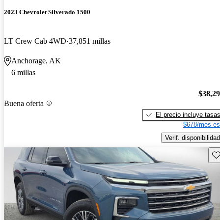
2023 Chevrolet Silverado 1500
LT Crew Cab 4WD
37,851 millas
Anchorage, AK
6 millas
$38,2
Buena oferta
El precio incluye tasa
$678/mes es
Verif. disponibilidad
Gu