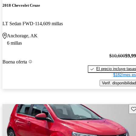
2018 Chevrolet Cruze
LT Sedan FWD
114,609 millas
Anchorage, AK
6 millas
$10,600
$9,9
Buena oferta
El precio incluye tasa
$182/mes es
Verif. disponibilidad
Gu