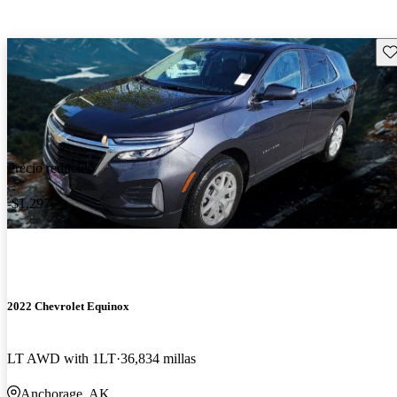
Gu
Precio reducido
-$1,297
2022 Chevrolet Equinox
LT AWD with 1LT
36,834 millas
Anchorage, AK