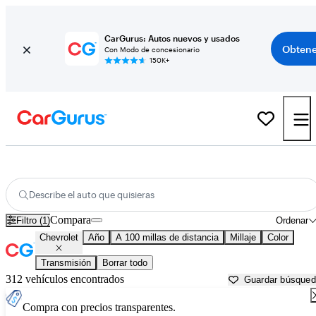
CarGurus: Autos nuevos y usados
Obtene
Con Modo de concesionario
150K+
Autos Chevrolet usados en venta cerca de
Anchorage, AK
Describe el auto que quisieras
Compara
Filtro (1)
Ordenar
Chevrolet
Año
A 100 millas de distancia
Millaje
Color
Transmisión
Borrar todo
312 vehículos encontrados
Guardar búsque
Compra con precios transparentes.