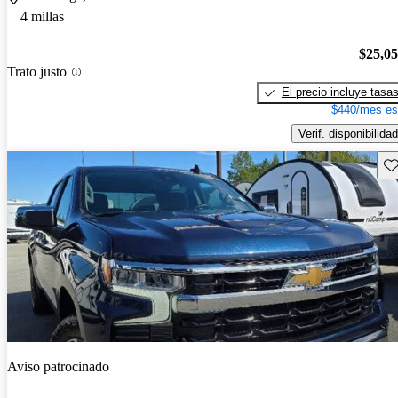
4 millas
$25,0
Trato justo
El precio incluye tasa
$440/mes es
Verif. disponibilidad
Gu
Aviso patrocinado