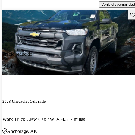
Verif. disponibilidad
Gu
Precio reducido
-$1,403
2023 Chevrolet Colorado
Work Truck Crew Cab 4WD
54,317 millas
Anchorage, AK