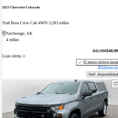
2025 Chevrolet Colorado
Trail Boss Crew Cab 4WD
3,283 millas
Anchorage, AK
4 millas
$42,988
$40,9
Gran oferta
El precio incluye tasa
$715/mes es
Verif. disponibilidad
Gu