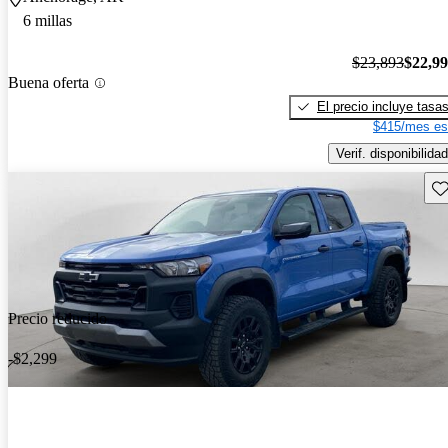
6 millas
$23,893
$22,9
Buena oferta
El precio incluye tasa
$415/mes es
Verif. disponibilidad
Gu
Precio reducido
-$2,299