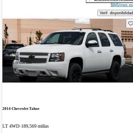
$845/mes es
Verif. disponibilidad
Gu
Precio reducido
-$485
2014 Chevrolet Tahoe
LT 4WD
189,569 millas