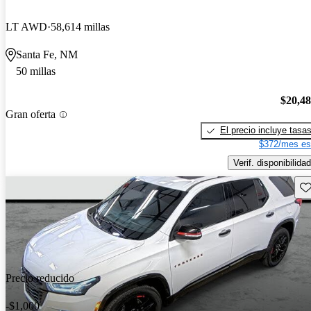
LT AWD
58,614 millas
Santa Fe, NM
50 millas
$20,4
Gran oferta
El precio incluye tasa
$372/mes es
Verif. disponibilidad
Gu
Precio reducido
-$1,000