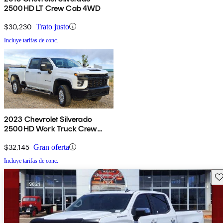
2500HD LT Crew Cab 4WD
$30,230
Trato justo
Incluye tarifas de conc.
2023 Chevrolet Silverado
2500HD Work Truck Crew
Cab 4WD
$32,145
Gran oferta
Incluye tarifas de conc.
Gu