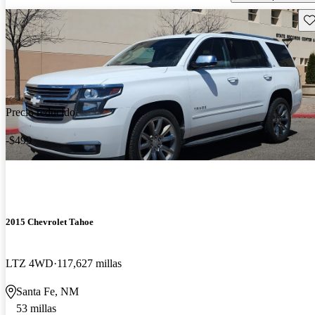
Gu
Precio reducido
-$499
2015 Chevrolet Tahoe
LTZ 4WD
117,627 millas
Santa Fe, NM
53 millas