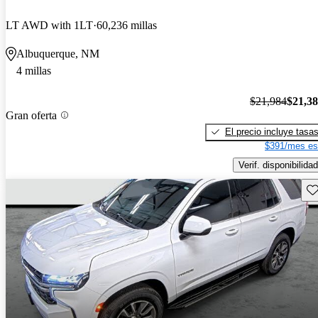
LT AWD with 1LT
60,236 millas
Albuquerque, NM
4 millas
$21,984
$21,3
Gran oferta
El precio incluye tasa
$391/mes es
Verif. disponibilidad
Gu