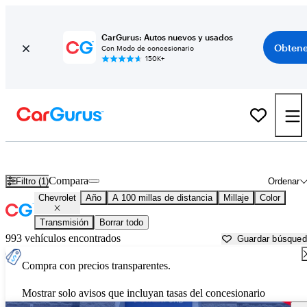
CarGurus: Autos nuevos y usados
Obtene
Con Modo de concesionario
150K+
Autos Chevrolet usados en venta cerca de
Albuquerque, NM
Compara
Filtro (1)
Ordenar
Chevrolet
Año
A 100 millas de distancia
Millaje
Color
Transmisión
Borrar todo
993 vehículos encontrados
Guardar búsque
Compra con precios transparentes.
Mostrar solo avisos que incluyan tasas del concesionario