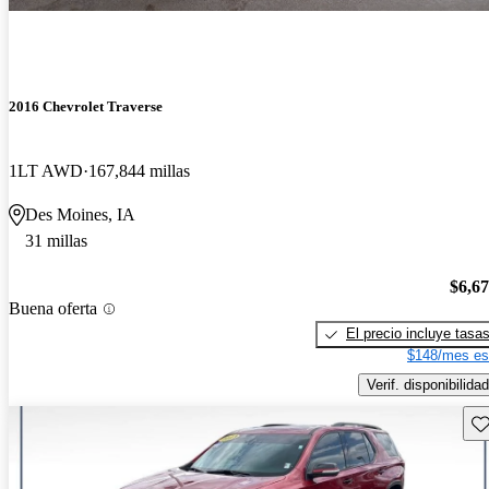
2016 Chevrolet Traverse
1LT AWD
167,844 millas
Des Moines, IA
31 millas
$6,6
Buena oferta
El precio incluye tasa
$148/mes es
Verif. disponibilidad
Gu