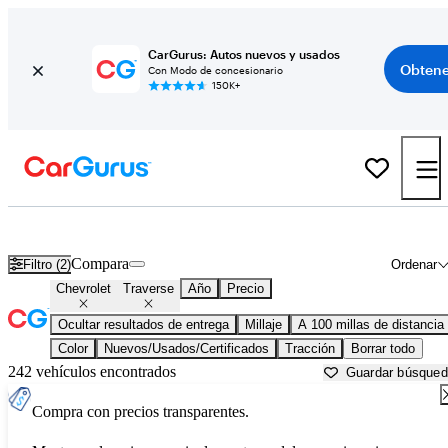
CarGurus: Autos nuevos y usados
Obtene
Con Modo de concesionario
150K+
Chevrolet Traverse usados en venta cerca de
Ames, IA
Compara
Filtro (2)
Ordenar
Chevrolet
Traverse
Año
Precio
Ocultar resultados de entrega
Millaje
A 100 millas de distancia
Color
Nuevos/Usados/Certificados
Tracción
Borrar todo
242 vehículos encontrados
Guardar búsque
Compra con precios transparentes.