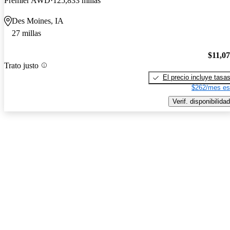
Premier AWD
125,833 millas
Des Moines, IA
27 millas
$11,0
Trato justo
El precio incluye tasa
$262/mes es
Verif. disponibilidad