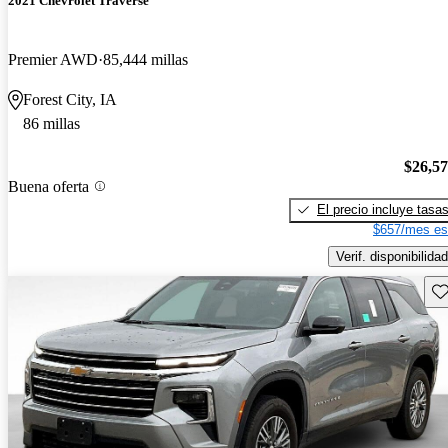
2021 Chevrolet Traverse
Premier AWD
85,444 millas
Forest City, IA
86 millas
$26,5
Buena oferta
El precio incluye tasa
$657/mes es
Verif. disponibilidad
Gu