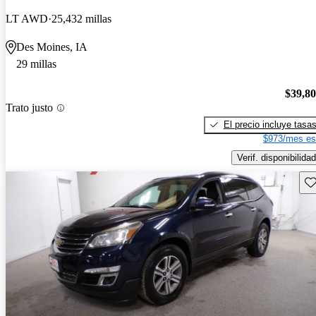
LT AWD
25,432 millas
Des Moines, IA
29 millas
$39,8
Trato justo
El precio incluye tasa
$973/mes es
Verif. disponibilidad
Gu