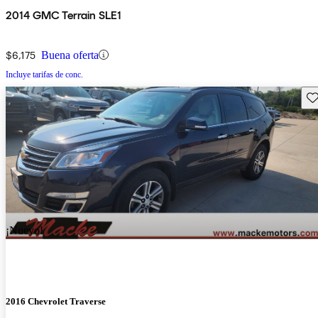
2014 GMC Terrain SLE1
$6,175
Buena oferta
Incluye tarifas de conc.
Gu
¡Nuevo!
2016 Chevrolet Traverse