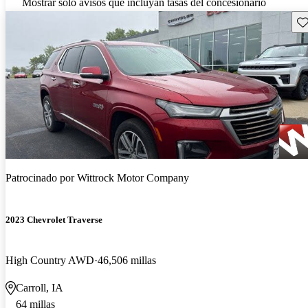
Mostrar solo avisos que incluyan tasas del concesionario
Gu
Patrocinado por
Wittrock Motor Company
2023 Chevrolet Traverse
High Country AWD
46,506 millas
Carroll, IA
64 millas