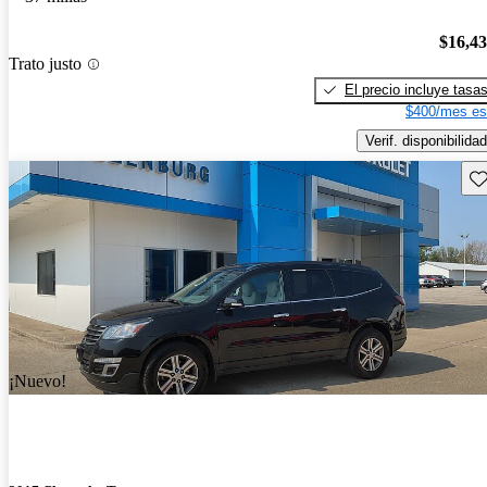
$16,4
Trato justo
El precio incluye tasa
$400/mes es
Verif. disponibilidad
Gu
¡Nuevo!