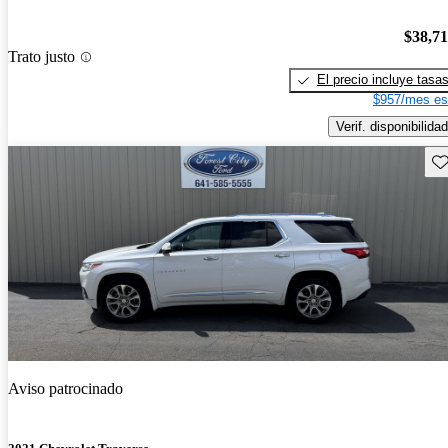
$38,7
Trato justo
El precio incluye tasa
$957/mes es
Verif. disponibilidad
Gu
Aviso patrocinado