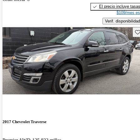
El precio incluye tasa
$109/mes es
Verif. disponibilidad
Gu
2017 Chevrolet Traverse