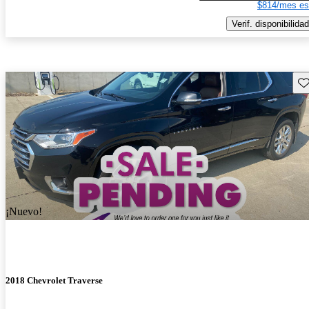
$814/mes es
Verif. disponibilidad
Gu
¡Nuevo!
2018 Chevrolet Traverse