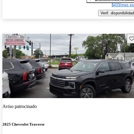
$433/mes es
Verif. disponibilidad
Gu
Aviso patrocinado
2025 Chevrolet Traverse