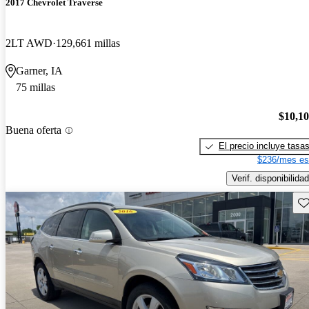
2017 Chevrolet Traverse
2LT AWD
129,661 millas
Garner, IA
75 millas
$10,1
Buena oferta
El precio incluye tasa
$236/mes es
Verif. disponibilidad
Gu