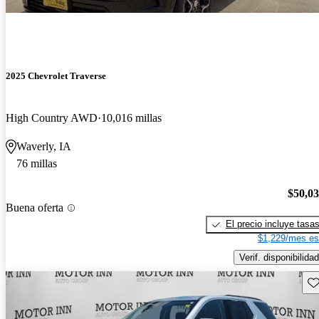
2025 Chevrolet Traverse
High Country AWD
10,016 millas
Waverly, IA
76 millas
$50,0
Buena oferta
El precio incluye tasa
$1,229/mes es
Verif. disponibilidad
Gu