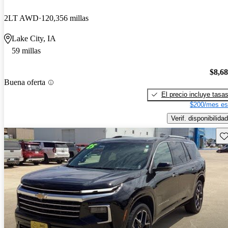
2LT AWD
120,356 millas
Lake City, IA
59 millas
$8,6
Buena oferta
El precio incluye tasa
$200/mes es
Verif. disponibilidad
Gu