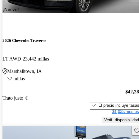
¡Nuevo!
2026 Chevrolet Traverse
LT AWD
23,442 millas
Marshalltown, IA
37 millas
$42,2
Trato justo
El precio incluye tasa
$1,033/mes es
Verif. disponibilidad
Gu