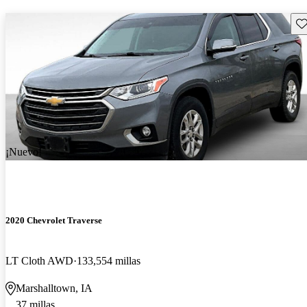
Gu
¡Nuevo!
2020 Chevrolet Traverse
LT Cloth AWD
133,554 millas
Marshalltown, IA
37 millas