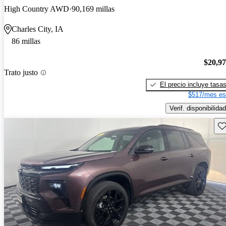
High Country AWD
90,169 millas
Charles City, IA
86 millas
$20,9
Trato justo
El precio incluye tasa
$517/mes es
Verif. disponibilidad
Gu