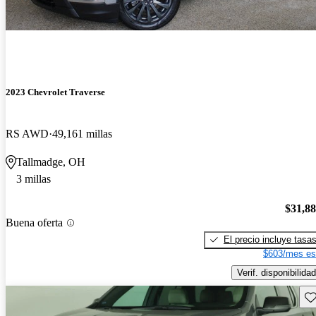
2023 Chevrolet Traverse
RS AWD
49,161 millas
Tallmadge, OH
3 millas
$31,8
Buena oferta
El precio incluye tasa
$603/mes es
Verif. disponibilidad
Gu