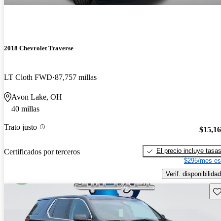
2018 Chevrolet Traverse
LT Cloth FWD
87,757 millas
Avon Lake, OH
40 millas
Trato justo
$15,1
El precio incluye tasa
Certificados por terceros
$295/mes es
Verif. disponibilidad
Gu