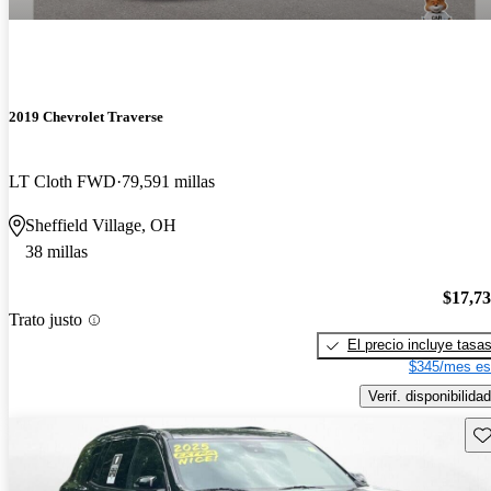
2019 Chevrolet Traverse
LT Cloth FWD
79,591 millas
Sheffield Village, OH
38 millas
$17,7
Trato justo
El precio incluye tasa
$345/mes es
Verif. disponibilidad
Gu