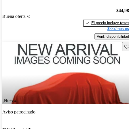
$44,9
Buena oferta
El precio incluye tasa
$837/mes es
Verif. disponibilidad
Gu
¡Nuevo!
Aviso patrocinado