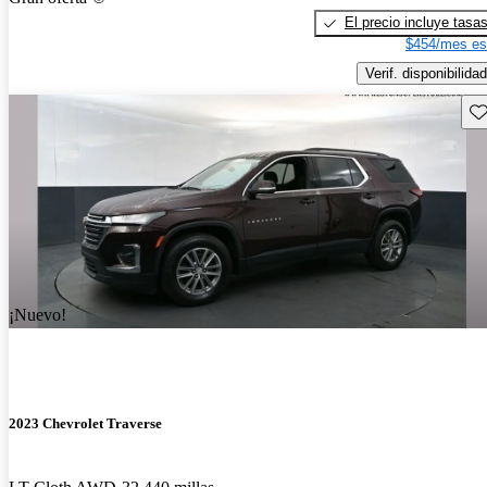
El precio incluye tasa
$454/mes es
Verif. disponibilidad
Gu
¡Nuevo!
2023 Chevrolet Traverse