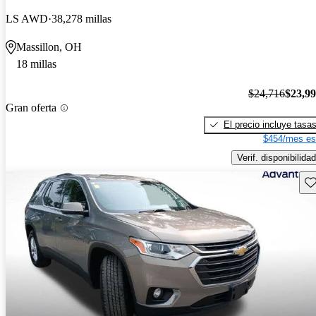
LS AWD
38,278 millas
Massillon, OH
18 millas
$24,716
$23,9
Gran oferta
El precio incluye tasa
$454/mes es
Verif. disponibilidad
Gu