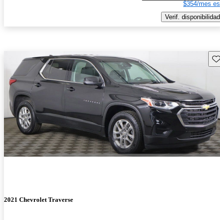
$354/mes es
Verif. disponibilidad
Gu
2021 Chevrolet Traverse