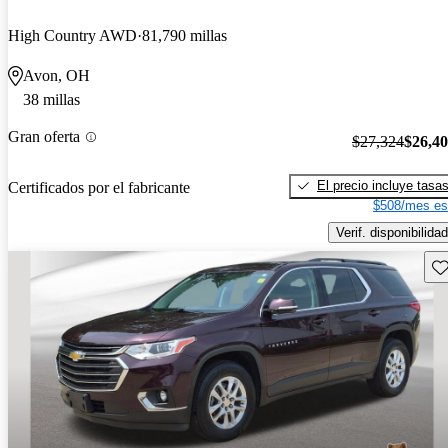
High Country AWD
81,790 millas
Avon, OH
38 millas
Gran oferta
$27,324
$26,4
El precio incluye tasa
Certificados por el fabricante
$508/mes es
Verif. disponibilidad
Gu