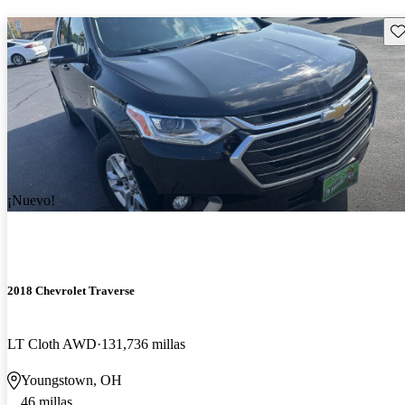
Gu
¡Nuevo!
2018 Chevrolet Traverse
LT Cloth AWD
131,736 millas
Youngstown, OH
46 millas