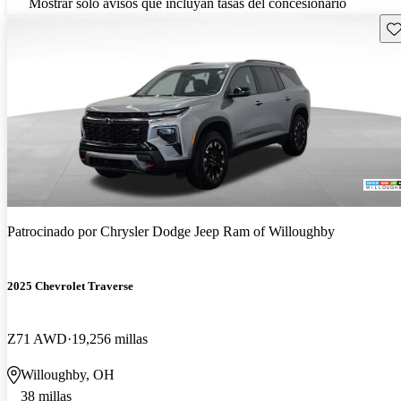
Mostrar solo avisos que incluyan tasas del concesionario
Gu
Patrocinado por
Chrysler Dodge Jeep Ram of Willoughby
2025 Chevrolet Traverse
Z71 AWD
19,256 millas
Willoughby, OH
38 millas