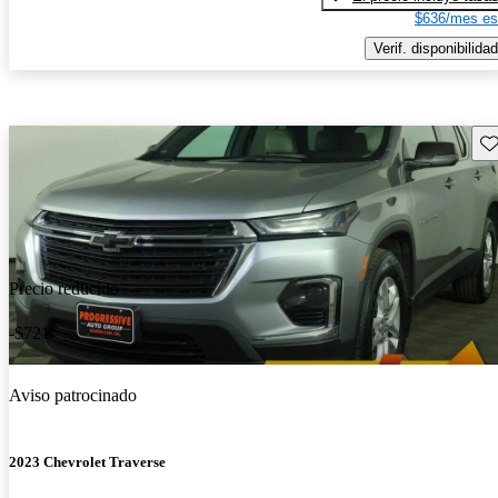
$636/mes es
Verif. disponibilidad
Gu
Precio reducido
-$721
Aviso patrocinado
2023 Chevrolet Traverse