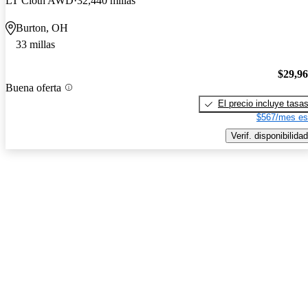
LT Cloth AWD
32,440 millas
Burton, OH
33 millas
$29,9
Buena oferta
El precio incluye tasa
$567/mes es
Verif. disponibilidad