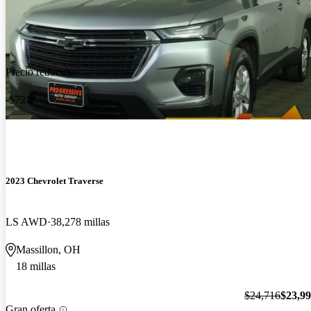
Precio reducido
-$721
2023 Chevrolet Traverse
LS AWD
38,278 millas
Massillon, OH
18 millas
$24,716
$23,9
Gran oferta