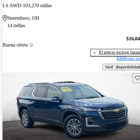
LS AWD
103,270 millas
Streetsboro, OH
14 millas
$16,0
Buena oferta
El precio incluye tasa
$309/mes es
Verif. disponibilidad
Gu