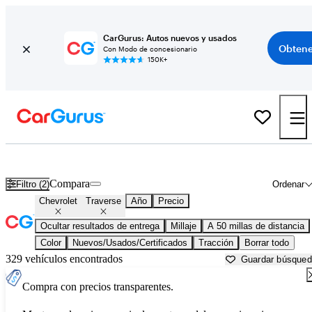
CarGurus: Autos nuevos y usados
Obtene
Con Modo de concesionario
150K+
Chevrolet Traverse usados en venta cerca de
Akron, OH
Compara
Filtro (2)
Ordenar
Chevrolet
Traverse
Año
Precio
Ocultar resultados de entrega
Millaje
A 50 millas de distancia
Color
Nuevos/Usados/Certificados
Tracción
Borrar todo
329 vehículos encontrados
Guardar búsque
Compra con precios transparentes.