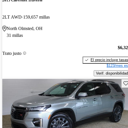
2015 Chevrolet Traverse
2LT AWD
159,657 millas
North Olmsted, OH
31 millas
$6,3
Trato justo
El precio incluye tasa
$123/mes es
Verif. disponibilidad
Gu