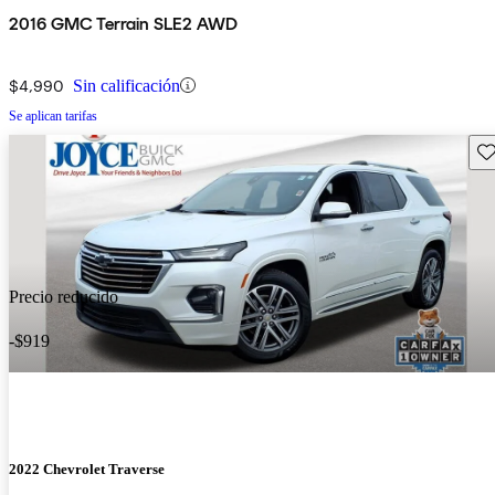
2016 GMC Terrain SLE2 AWD
$4,990
Sin calificación
Se aplican tarifas
Gu
Precio reducido
-$919
2022 Chevrolet Traverse