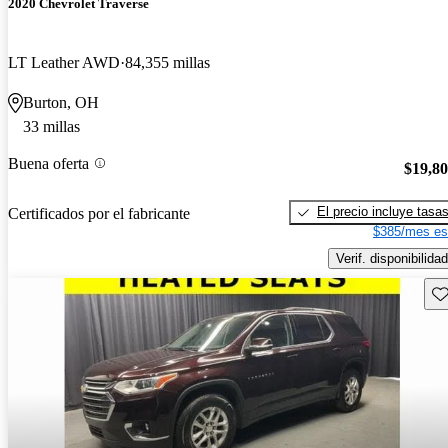
2020 Chevrolet Traverse
LT Leather AWD
84,355 millas
Burton, OH
33 millas
Buena oferta
$19,8
El precio incluye tasa
Certificados por el fabricante
$385/mes es
Verif. disponibilidad
Gu