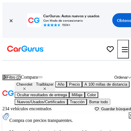
CarGurus: Autos nuevos y usados
Obtene
Con Modo de concesionario
150K+
Chevrolet Trailblazer usados en venta cerca de
Bakersfield, CA
Compara
Filtro (2)
Ordenar
Chevrolet
Trailblazer
Año
Precio
A 100 millas de distancia
Ocultar resultados de entrega
Millaje
Color
Nuevos/Usados/Certificados
Tracción
Borrar todo
234 vehículos encontrados
Guardar búsque
Compra con precios transparentes.