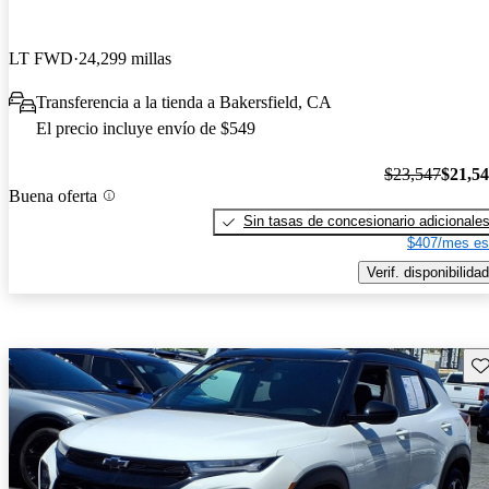
LT FWD
24,299 millas
Transferencia a la tienda a Bakersfield, CA
El precio incluye envío de $549
$23,547
$21,5
Buena oferta
Sin tasas de concesionario adicionale
$407/mes es
Verif. disponibilidad
Gu