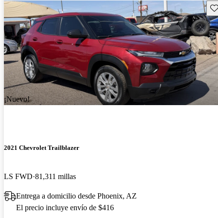
Gu
¡Nuevo!
2021 Chevrolet Trailblazer
LS FWD
81,311 millas
Entrega a domicilio desde Phoenix, AZ
El precio incluye envío de $416