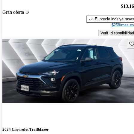
$13,1
Gran oferta
El precio incluye tasa
$258/mes es
Verif. disponibilidad
Gu
2024 Chevrolet Trailblazer