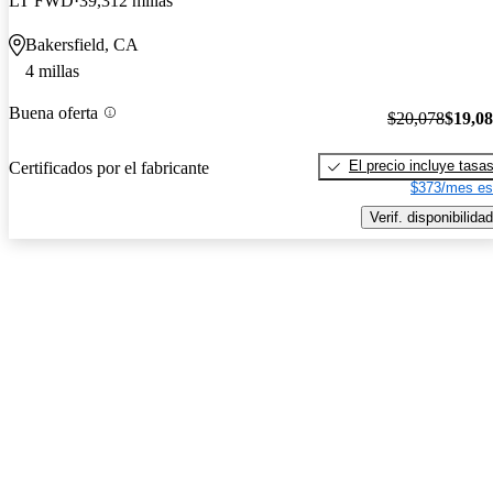
LT FWD
39,312 millas
Bakersfield, CA
4 millas
Buena oferta
$20,078
$19,0
El precio incluye tasa
Certificados por el fabricante
$373/mes es
Verif. disponibilidad