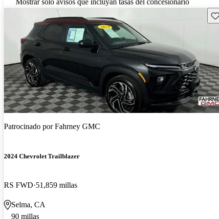
Mostrar solo avisos que incluyan tasas del concesionario
Gu
Patrocinado por
Fahrney GMC
2024 Chevrolet Trailblazer
RS FWD
51,859 millas
Selma, CA
90 millas