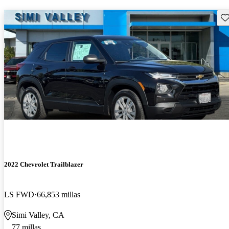
Gu
2022 Chevrolet Trailblazer
LS FWD
66,853 millas
Simi Valley, CA
77 millas