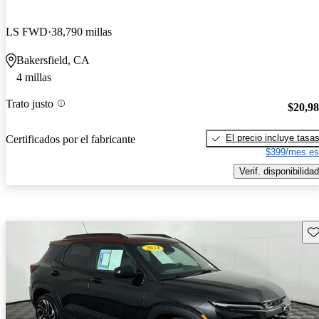
LS FWD
38,790 millas
Bakersfield, CA
4 millas
Trato justo
$20,9
El precio incluye tasa
Certificados por el fabricante
$399/mes es
Verif. disponibilidad
Gu