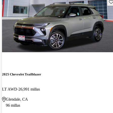
Gu
2025 Chevrolet Trailblazer
LT AWD
26,991 millas
Glendale, CA
96 millas