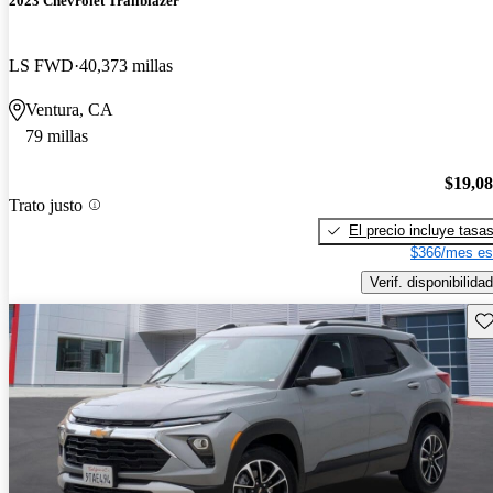
2023 Chevrolet Trailblazer
LS FWD
40,373 millas
Ventura, CA
79 millas
$19,0
Trato justo
El precio incluye tasa
$366/mes es
Verif. disponibilidad
Gu