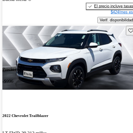
El precio incluye tasa
$424/mes es
Verif. disponibilidad
Gu
Precio reducido
-$996
2022 Chevrolet Trailblazer