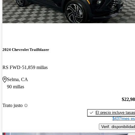
2024 Chevrolet Trailblazer
RS FWD
51,859 millas
Selma, CA
90 millas
$22,9
Trato justo
El precio incluye tasa
$437/mes es
Verif. disponibilidad