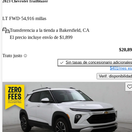
2023 Chevrolet Trailblazer
LT FWD
54,916 millas
Transferencia a la tienda a Bakersfield, CA
El precio incluye envío de $1,899
$20,8
Trato justo
Sin tasas de concesionario adicionale
$401/mes es
Verif. disponibilidad
Gu