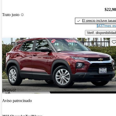
$22,9
Trato justo
El precio incluye tasa
$437/mes es
Verif. disponibilidad
Gu
¡Nuevo!
Aviso patrocinado