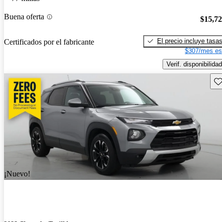
Buena oferta
$15,7
El precio incluye tasa
Certificados por el fabricante
$307/mes es
Verif. disponibilidad
Gu
¡Nuevo!