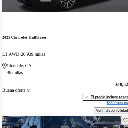
2025 Chevrolet Trailblazer
LT AWD
26,939 millas
Glendale, CA
96 millas
$19,5
Buena oferta
El precio incluye tasa
$369/mes es
Verif. disponibilidad
Gu