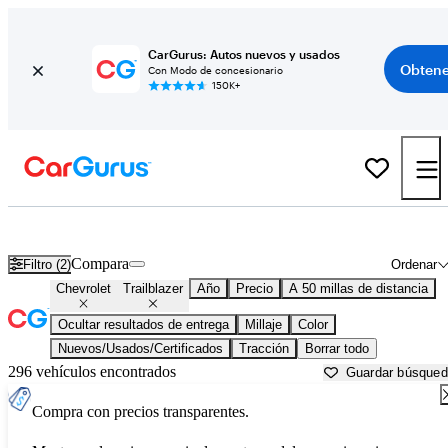
CarGurus: Autos nuevos y usados
Obtene
Con Modo de concesionario
150K+
Chevrolet Trailblazer usados en venta cerca de
Austin, TX
Compara
Filtro (2)
Ordenar
Chevrolet
Trailblazer
Año
Precio
A 50 millas de distancia
Ocultar resultados de entrega
Millaje
Color
Nuevos/Usados/Certificados
Tracción
Borrar todo
296 vehículos encontrados
Guardar búsque
Compra con precios transparentes.