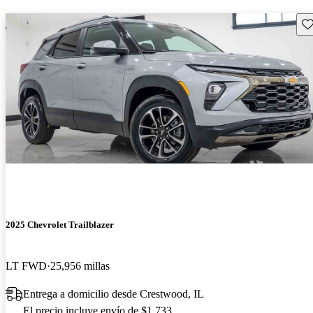
Gu
2025 Chevrolet Trailblazer
LT FWD
25,956 millas
Entrega a domicilio desde Crestwood, IL
El precio incluye envío de $1,733