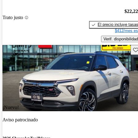
$22,2
Trato justo
El precio incluye tasa
$412/mes es
Verif. disponibilidad
Gu
¡Nuevo!
Aviso patrocinado