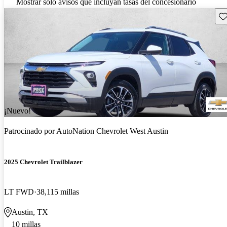
Mostrar solo avisos que incluyan tasas del concesionario
Gu
¡Nuevo!
Patrocinado por
AutoNation Chevrolet West Austin
2025 Chevrolet Trailblazer
LT FWD
38,115 millas
Austin, TX
10 millas