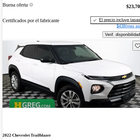
Buena oferta
$23,7
El precio incluye tasa
Certificados por el fabricante
$438/mes es
Verif. disponibilidad
Gu
2022 Chevrolet Trailblazer