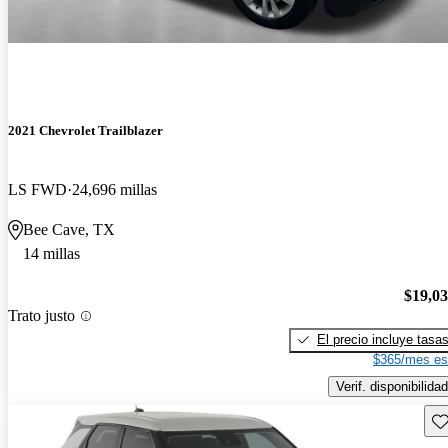
2021 Chevrolet Trailblazer
LS FWD
24,696 millas
Bee Cave, TX
14 millas
$19,0
Trato justo
El precio incluye tasa
$365/mes es
Verif. disponibilidad
Gu