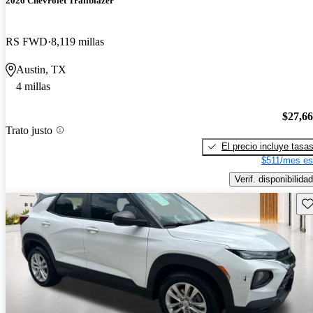
2026 Chevrolet Trailblazer
RS FWD
8,119 millas
Austin, TX
4 millas
$27,6
Trato justo
El precio incluye tasa
$511/mes es
Verif. disponibilidad
Gu