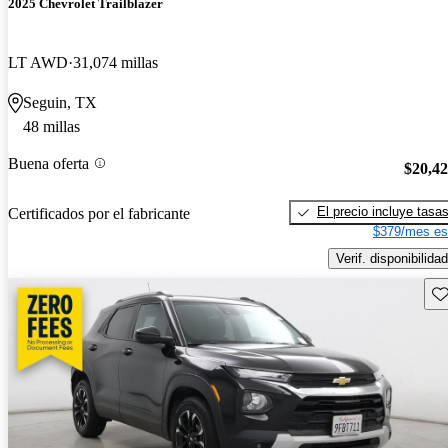
2025 Chevrolet Trailblazer
LT AWD
31,074 millas
Seguin, TX
48 millas
Buena oferta
$20,4
El precio incluye tasa
Certificados por el fabricante
$379/mes es
Verif. disponibilidad
Gu