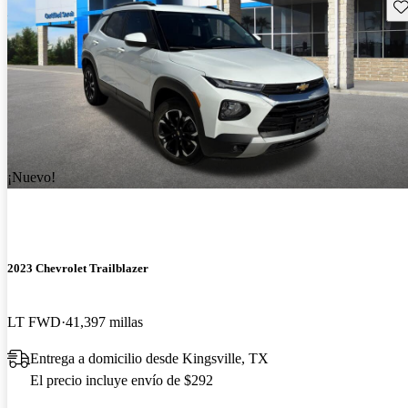
Gu
¡Nuevo!
2023 Chevrolet Trailblazer
LT FWD
41,397 millas
Entrega a domicilio desde Kingsville, TX
El precio incluye envío de $292