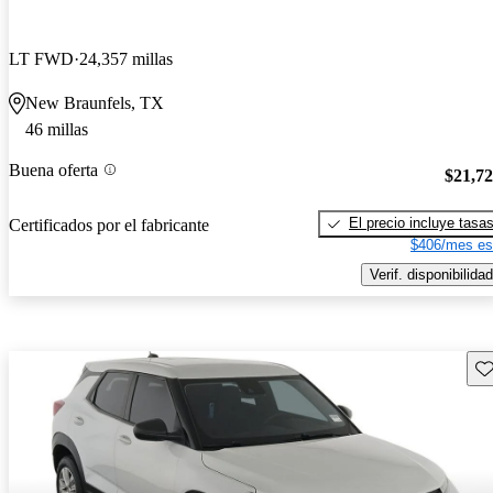
LT FWD
24,357 millas
New Braunfels, TX
46 millas
Buena oferta
$21,7
El precio incluye tasa
Certificados por el fabricante
$406/mes es
Verif. disponibilidad
Gu