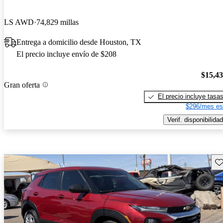
LS AWD
74,829 millas
Entrega a domicilio desde Houston, TX
El precio incluye envío de $208
$15,4
Gran oferta
El precio incluye tasa
$296/mes es
Verif. disponibilidad
Gu