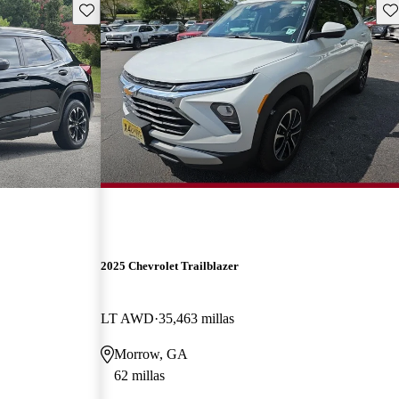
Guarda este Aviso
Gu
2025 Chevrolet Trailblazer
LT AWD
35,463 millas
Morrow, GA
62 millas