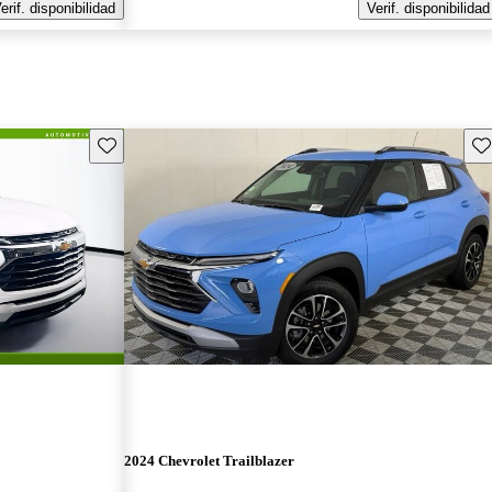
erif. disponibilidad
Verif. disponibilidad
Guarda este Aviso
Gu
2024 Chevrolet Trailblazer