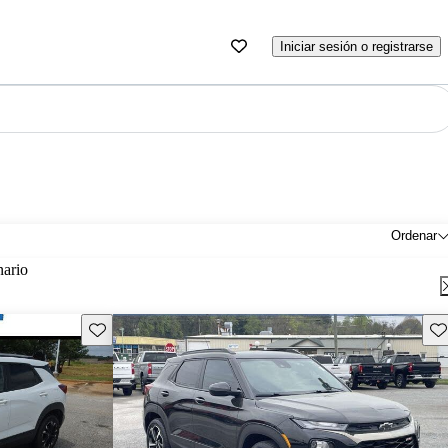
Iniciar sesión o registrarse
Ordenar
nario
Guarda este Aviso
Gu