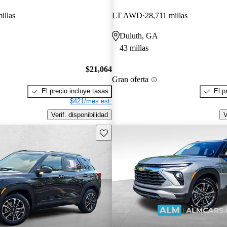
illas
LT AWD
28,711 millas
Duluth, GA
43 millas
$21,064
Gran oferta
El precio incluye tasas
El p
$421/mes est.
Verif. disponibilidad
V
Guarda este Aviso