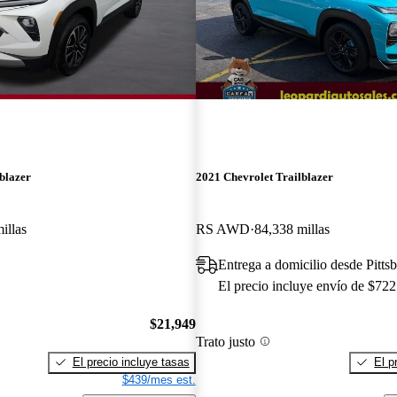
blazer
2021 Chevrolet Trailblazer
illas
RS AWD
84,338 millas
Entrega a domicilio desde Pitts
El precio incluye envío de $722
$21,949
Trato justo
El precio incluye tasas
El p
$439/mes est.