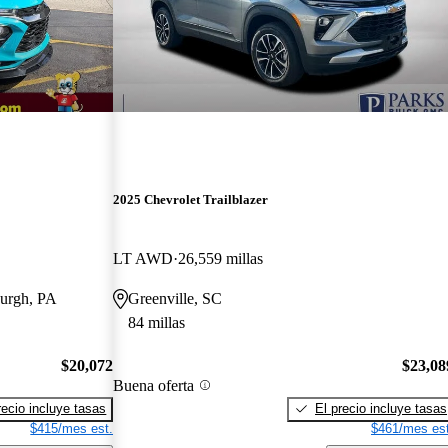
2025 Chevrolet Trailblazer
LT AWD
26,559 millas
burgh, PA
Greenville, SC
84 millas
$20,072
$23,08
Buena oferta
recio incluye tasas
El precio incluye tasas
$415/mes est.
$461/mes est