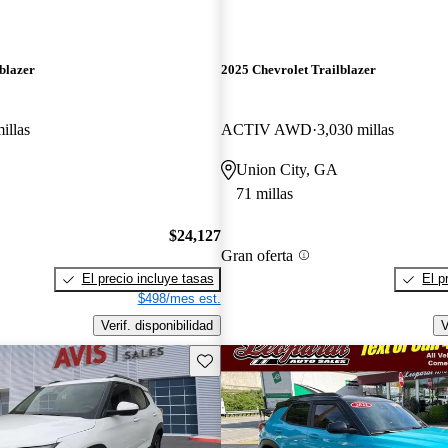
blazer
2025 Chevrolet Trailblazer
illas
ACTIV AWD
3,030 millas
Union City, GA
71 millas
$24,127
Gran oferta
El precio incluye tasas
El p
$498/mes est.
Verif. disponibilidad
V
Guarda este Aviso