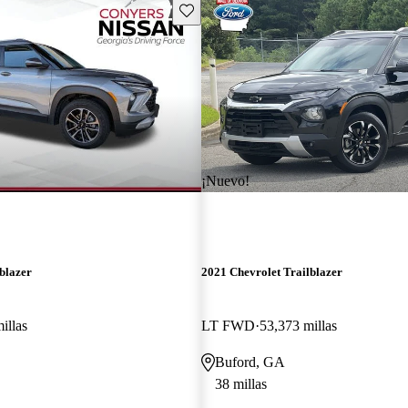
Guarda este Aviso
¡Nuevo!
blazer
2021 Chevrolet Trailblazer
illas
LT FWD
53,373 millas
Buford, GA
38 millas