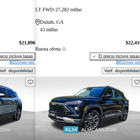
LT FWD
27,282 millas
Duluth, GA
43 millas
$21,096
$22,41
Buena oferta
recio incluye tasas
El precio incluye tasas
$422/mes est.
$451/mes est
erif. disponibilidad
Verif. disponibilidad
Guarda este Aviso
Gu