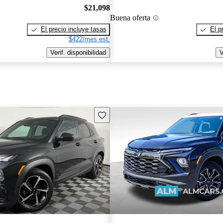
$21,098
Buena oferta
El precio incluye tasas
El p
$422/mes est.
Verif. disponibilidad
V
Guarda este Aviso