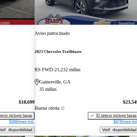
Aviso patrocinado
2023 Chevrolet Trailblazer
RS FWD
21,232 millas
Gainesville, GA
35 millas
$18,699
$23,54
Buena oferta
recio incluye tasas
El precio incluye tasas
$386/mes est.
$478/mes est
erif. disponibilidad
Verif. disponibilidad