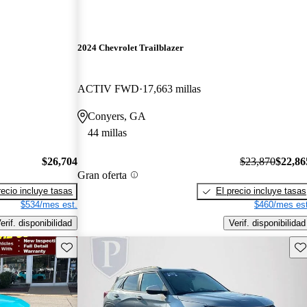
2024 Chevrolet Trailblazer
ACTIV FWD
17,663 millas
Conyers, GA
44 millas
$26,704
$23,870
$22,86
Gran oferta
recio incluye tasas
El precio incluye tasas
$534/mes est.
$460/mes est
erif. disponibilidad
Verif. disponibilidad
Guarda este Aviso
Gu