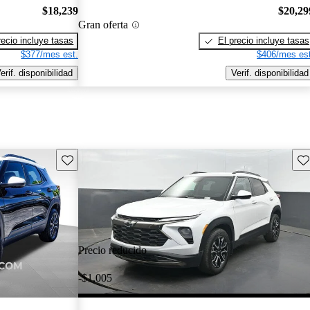
$18,239
$20,29
Gran oferta
recio incluye tasas
El precio incluye tasas
$377/mes est.
$406/mes est
erif. disponibilidad
Verif. disponibilidad
Guarda este Aviso
Gu
Precio reducido
-$1,005