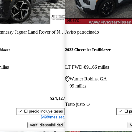
¡Nuevo!
nessy Jaguar Land Rover of North Atlanta
Aviso patrocinado
blazer
2022 Chevrolet Trailblazer
illas
LT FWD
89,166 millas
Warner Robins, GA
99 millas
$24,127
Trato justo
El precio incluye tasas
El p
$498/mes est.
Verif. disponibilidad
V