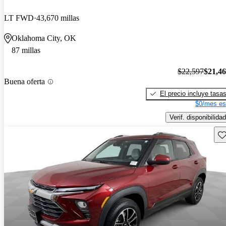
LT FWD
43,670 millas
Oklahoma City, OK
87 millas
$22,597
$21,4
Buena oferta
El precio incluye tasa
$0/mes es
Verif. disponibilidad
Gu