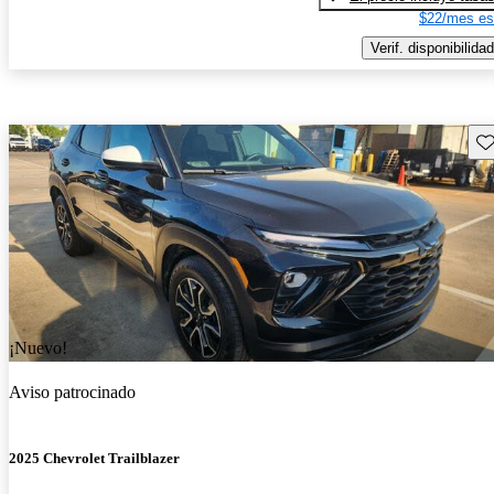
$22/mes es
Verif. disponibilidad
Gu
¡Nuevo!
Aviso patrocinado
2025 Chevrolet Trailblazer