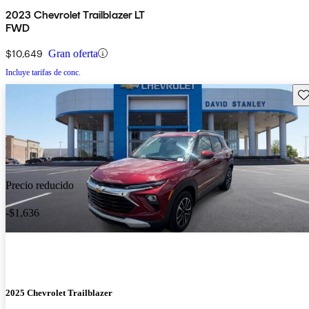
2023 Chevrolet Trailblazer LT
FWD
$10,649
Gran oferta
Incluye tarifas de conc.
Gu
Precio reducido
-$1,636
2025 Chevrolet Trailblazer