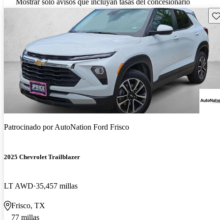
Mostrar solo avisos que incluyan tasas del concesionario
Gu
Patrocinado por
AutoNation Ford Frisco
2025 Chevrolet Trailblazer
LT AWD
35,457 millas
Frisco, TX
77 millas