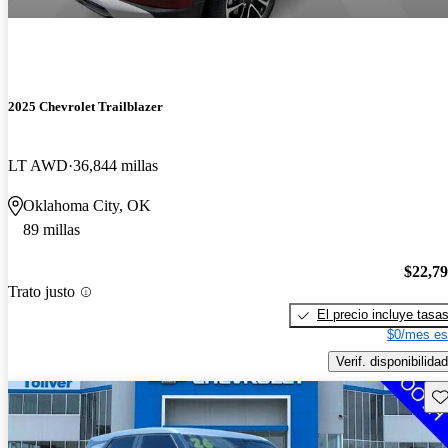
2025 Chevrolet Trailblazer
LT AWD
36,844 millas
Oklahoma City, OK
89 millas
$22,7
Trato justo
El precio incluye tasa
$0/mes es
Verif. disponibilidad
Gu