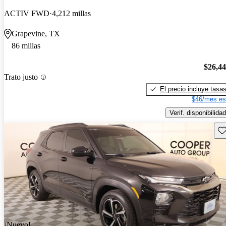
ACTIV FWD
4,212 millas
Grapevine, TX
86 millas
$26,4
Trato justo
El precio incluye tasa
$46/mes es
Verif. disponibilidad
Gu
¡Nuevo!