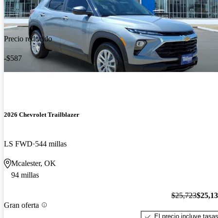
Precio reducido
-$587
2026 Chevrolet Trailblazer
LS FWD
544 millas
Mcalester, OK
94 millas
$25,723
$25,1
Gran oferta
El precio incluye tasa