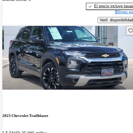
El precio incluye tasa
$0/mes es
Verif. disponibilidad
Gu
2023 Chevrolet Trailblazer