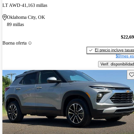
LT AWD
41,163 millas
Oklahoma City, OK
89 millas
$22,6
Buena oferta
El precio incluye tasa
$0/mes es
Verif. disponibilidad
Gu