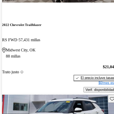
2022 Chevrolet Trailblazer
RS FWD
57,431 millas
Midwest City, OK
88 millas
$21,0
Trato justo
El precio incluye tasa
$0/mes es
Verif. disponibilidad
Gu