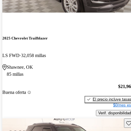
2025 Chevrolet Trailblazer
LS FWD
32,058 millas
Shawnee, OK
85 millas
$21,9
Buena oferta
El precio incluye tasa
$0/mes es
Verif. disponibilidad
Gu