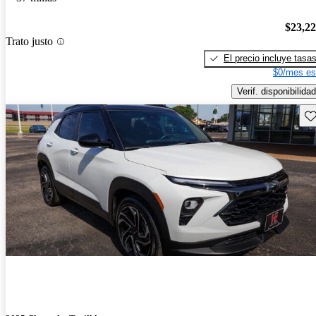
$23,2
Trato justo
El precio incluye tasa
$0/mes es
Verif. disponibilidad
Gu