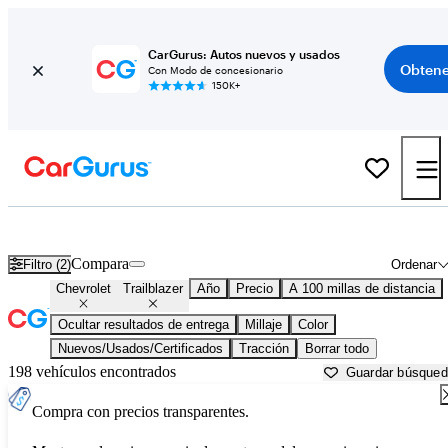
CarGurus: Autos nuevos y usados
Obtene
Con Modo de concesionario
150K+
Chevrolet Trailblazer usados en venta cerca de
Ardmore, OK
Compara
Filtro (2)
Ordenar
Chevrolet
Trailblazer
Año
Precio
A 100 millas de distancia
Ocultar resultados de entrega
Millaje
Color
Nuevos/Usados/Certificados
Tracción
Borrar todo
198 vehículos encontrados
Guardar búsque
Compra con precios transparentes.