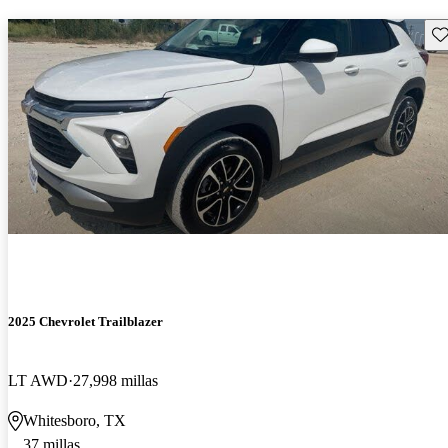
Gu
2025 Chevrolet Trailblazer
LT AWD
27,998 millas
Whitesboro, TX
37 millas