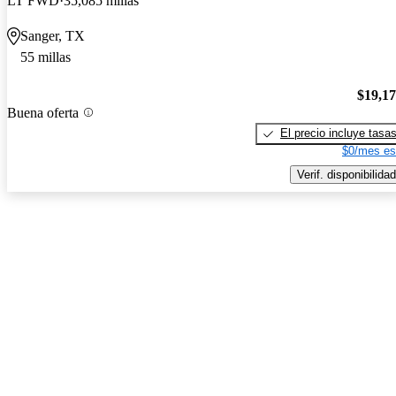
LT FWD
35,085 millas
Sanger, TX
55 millas
$19,1
Buena oferta
El precio incluye tasa
$0/mes es
Verif. disponibilidad