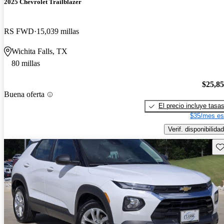
2025 Chevrolet Trailblazer
RS FWD
15,039 millas
Wichita Falls, TX
80 millas
$25,8
Buena oferta
El precio incluye tasa
$35/mes es
Verif. disponibilidad
Gu