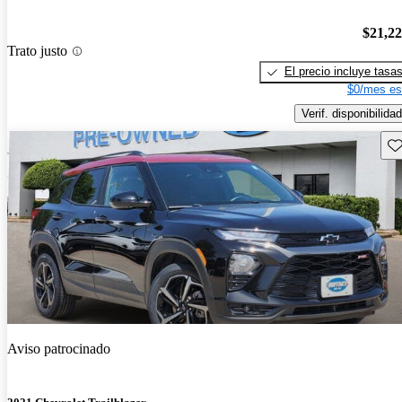
$21,2
Trato justo
El precio incluye tasa
$0/mes es
Verif. disponibilidad
Gu
Aviso patrocinado