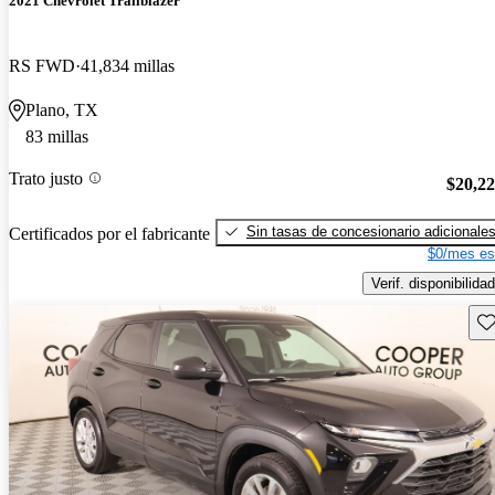
2021 Chevrolet Trailblazer
RS FWD
41,834 millas
Plano, TX
83 millas
Trato justo
$20,2
Sin tasas de concesionario adicionale
Certificados por el fabricante
$0/mes es
Verif. disponibilidad
Gu