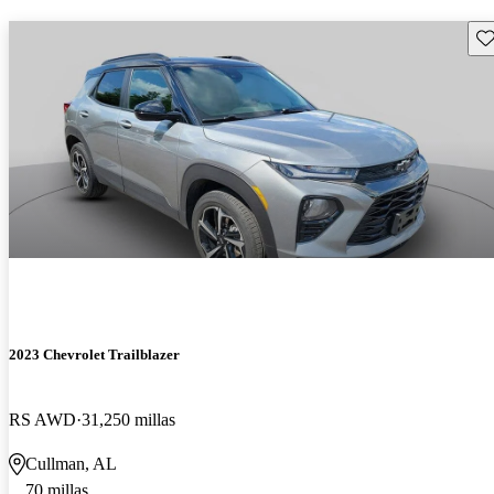
Gu
2023 Chevrolet Trailblazer
RS AWD
31,250 millas
Cullman, AL
70 millas