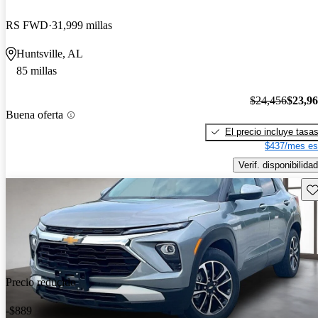
RS FWD
31,999 millas
Huntsville, AL
85 millas
$24,456
$23,9
Buena oferta
El precio incluye tasa
$437/mes es
Verif. disponibilidad
Gu
Precio reducido
-$889