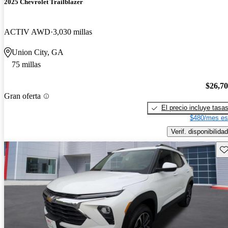
2025 Chevrolet Trailblazer
ACTIV AWD
3,030 millas
Union City, GA
75 millas
$26,7
Gran oferta
El precio incluye tasa
$480/mes es
Verif. disponibilidad
Gu