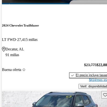
2024 Chevrolet Trailblazer
LT FWD
27,415 millas
Decatur, AL
91 millas
$23,775
$22,8
Buena oferta
El precio incluye tasa
$414/mes es
Verif. disponibilidad
Gu