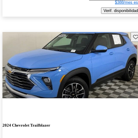
$388/mes es
Verif. disponibilidad
Gu
2024 Chevrolet Trailblazer