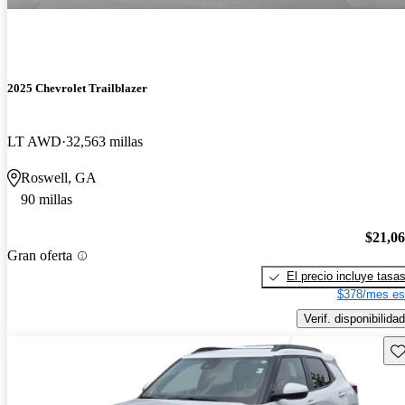
2025 Chevrolet Trailblazer
LT AWD
32,563 millas
Roswell, GA
90 millas
$21,0
Gran oferta
El precio incluye tasa
$378/mes es
Verif. disponibilidad
Gu