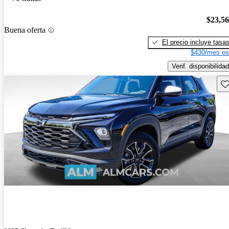
$23,5
Buena oferta
El precio incluye tasa
$430/mes es
Verif. disponibilidad
Gu