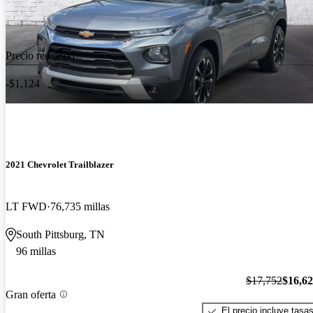
Precio reducido
-$1,124
2021 Chevrolet Trailblazer
LT FWD
76,735 millas
South Pittsburg, TN
96 millas
$17,752
$16,6
Gran oferta
El precio incluye tasa