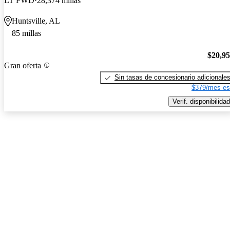
LT FWD
28,374 millas
Huntsville, AL
85 millas
$20,9
Gran oferta
Sin tasas de concesionario adicionale
$379/mes es
Verif. disponibilidad