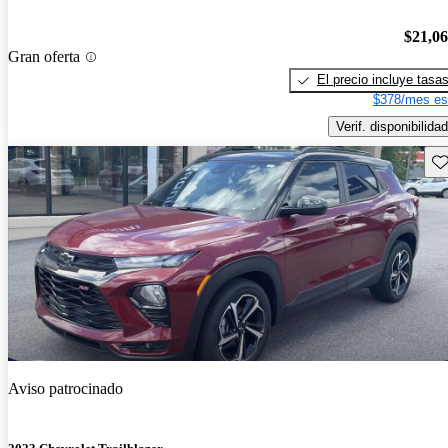
$21,0
Gran oferta
El precio incluye tasa
$378/mes es
Verif. disponibilidad
Gu
Aviso patrocinado