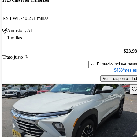
2023 Chevrolet Trailblazer
RS FWD
40,251 millas
Anniston, AL
1 millas
$23,9
Trato justo
El precio incluye tasa
$438/mes es
Verif. disponibilidad
Gu