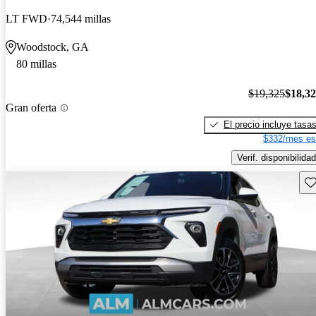
LT FWD
74,544 millas
Woodstock, GA
80 millas
$19,325
$18,3
Gran oferta
El precio incluye tasa
$332/mes es
Verif. disponibilidad
Gu