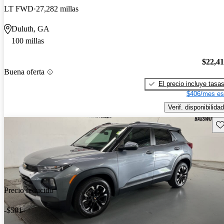
LT FWD
27,282 millas
Duluth, GA
100 millas
$22,4
Buena oferta
El precio incluye tasa
$406/mes es
Verif. disponibilidad
Gu
Precio reducido
-$501