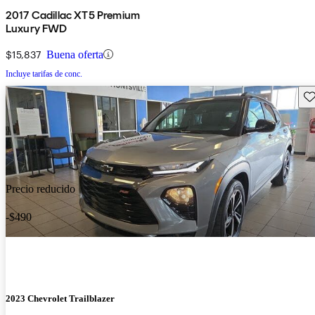
2017 Cadillac XT5 Premium
Luxury FWD
$15,837
Buena oferta
Incluye tarifas de conc.
Gu
Precio reducido
-$490
2023 Chevrolet Trailblazer