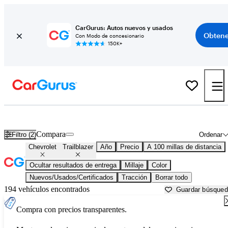
CarGurus: Autos nuevos y usados
Obtene
Con Modo de concesionario
150K+
Chevrolet Trailblazer usados en venta cerca de
Anniston, AL
Compara
Filtro (2)
Ordenar
Chevrolet
Trailblazer
Año
Precio
A 100 millas de distancia
Ocultar resultados de entrega
Millaje
Color
Nuevos/Usados/Certificados
Tracción
Borrar todo
194 vehículos encontrados
Guardar búsque
Compra con precios transparentes.