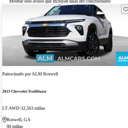
Mostrar solo avisos que incluyan tasas del concesionario
Gu
Patrocinado por
ALM Roswell
2025 Chevrolet Trailblazer
LT AWD
32,563 millas
Roswell, GA
90 millas