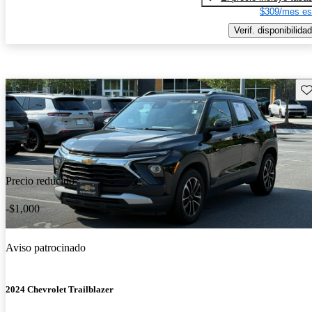
$309/mes es
Verif. disponibilidad
Gu
Precio reducido
-$1,000
Aviso patrocinado
2024 Chevrolet Trailblazer