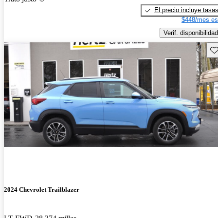
El precio incluye tasa
$448/mes es
Verif. disponibilidad
Gu
2024 Chevrolet Trailblazer