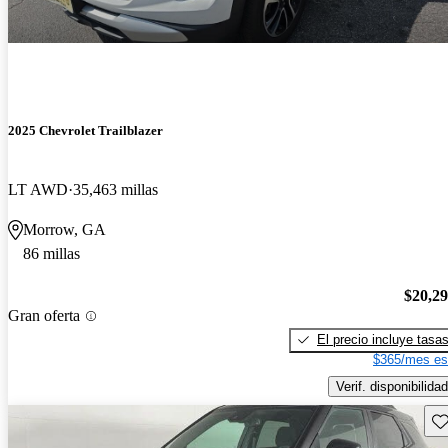
2025 Chevrolet Trailblazer
LT AWD
35,463 millas
Morrow, GA
86 millas
$20,2
Gran oferta
El precio incluye tasa
$365/mes es
Verif. disponibilidad
Gu