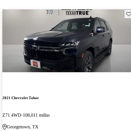
Gu
2021 Chevrolet Tahoe
Z71 4WD
108,011 millas
Georgetown, TX