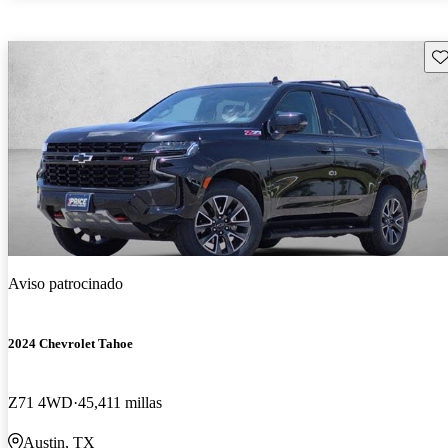
Gu
Aviso patrocinado
2024 Chevrolet Tahoe
Z71 4WD
45,411 millas
Austin, TX