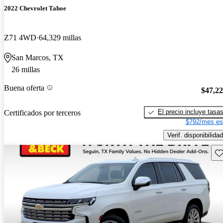
2022 Chevrolet Tahoe
Z71 4WD
64,329 millas
San Marcos, TX
26 millas
Buena oferta
$47,2
El precio incluye tasa
Certificados por terceros
$792/mes es
Verif. disponibilidad
Gu