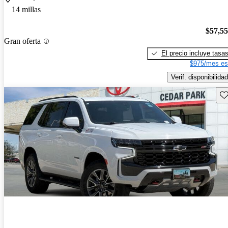
14 millas
$57,5
Gran oferta
El precio incluye tasa
$975/mes es
Verif. disponibilidad
Gu