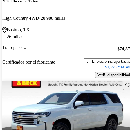
2025 Chevrolet Tahoe
High Country 4WD
28,988 millas
Bastrop, TX
26 millas
Trato justo
$74,8
El precio incluye tasa
Certificados por el fabricante
$1,295/mes es
Verif. disponibilidad
Gu