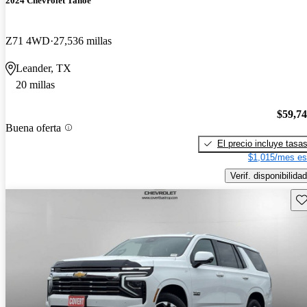
2024 Chevrolet Tahoe
Z71 4WD
27,536 millas
Leander, TX
20 millas
$59,7
Buena oferta
El precio incluye tasa
$1,015/mes es
Verif. disponibilidad
Gu