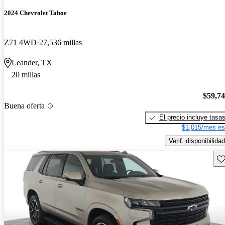
2024 Chevrolet Tahoe
Z71 4WD
27,536 millas
Leander, TX
20 millas
$59,7
Buena oferta
El precio incluye tasa
$1,015/mes es
Verif. disponibilidad
Gu