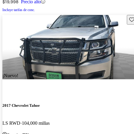
$19,998
Precio alto
Incluye tarifas de conc.
Gu
¡Nuevo!
2017 Chevrolet Tahoe
LS RWD
104,000 millas