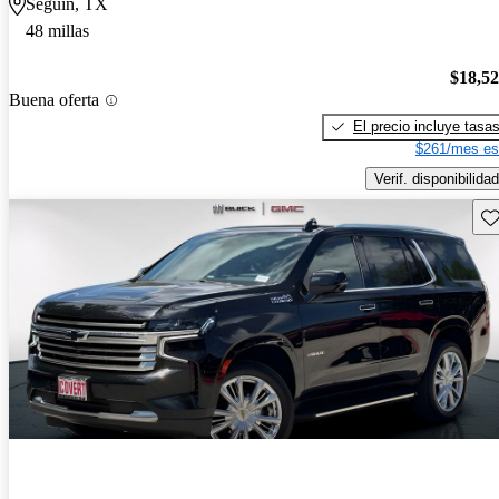
Seguin, TX
48 millas
$18,5
Buena oferta
El precio incluye tasa
$261/mes es
Verif. disponibilidad
Gu