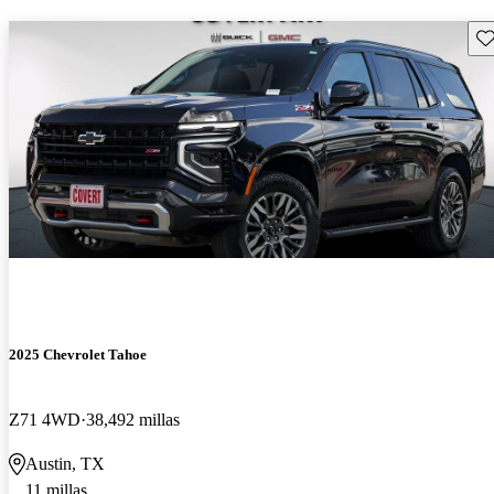
Gu
2025 Chevrolet Tahoe
Z71 4WD
38,492 millas
Austin, TX
11 millas