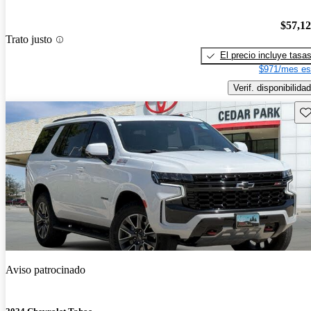
$57,1
Trato justo
El precio incluye tasa
$971/mes es
Verif. disponibilidad
Gu
Aviso patrocinado