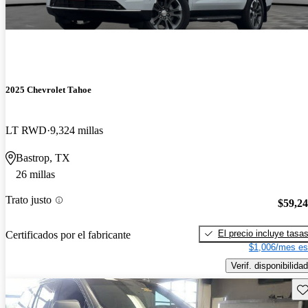
2025 Chevrolet Tahoe
LT RWD
9,324 millas
Bastrop, TX
26 millas
Trato justo
$59,2
El precio incluye tasa
Certificados por el fabricante
$1,006/mes es
Verif. disponibilidad
Gu