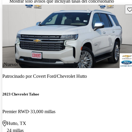
Mostrar solo avisos que incluyan tasas del concesionario
Gu
¡Nuevo!
Patrocinado por
Covert Ford/Chevrolet Hutto
2023 Chevrolet Tahoe
Premier RWD
33,000 millas
Hutto, TX
24 millas