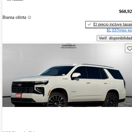
$60,9
Buena oferta
El precio incluye tasa
$1,037/mes es
Verif. disponibilidad
Gu