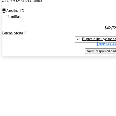
Z71 4WD
79,612 millas
Austin, TX
11 millas
$42,7
Buena oferta
El precio incluye tasa
$709/mes es
Verif. disponibilidad