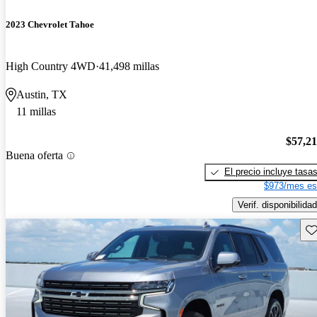
2023 Chevrolet Tahoe
High Country 4WD
41,498 millas
Austin, TX
11 millas
$57,2
Buena oferta
El precio incluye tasa
$973/mes es
Verif. disponibilidad
Gu