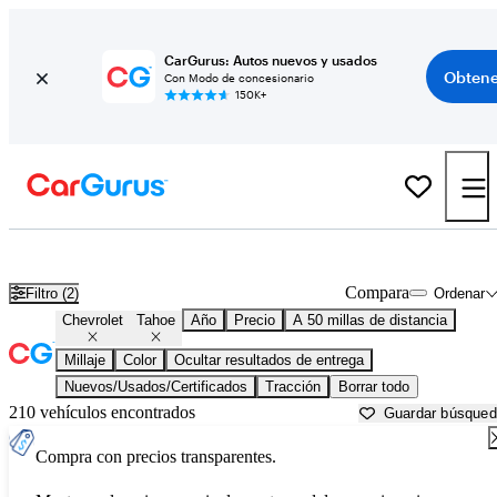
CarGurus: Autos nuevos y usados
Obtene
Con Modo de concesionario
150K+
Chevrolet Tahoe usados en venta cerca de
Austin, TX
Compara
Filtro (2)
Ordenar
Chevrolet
Tahoe
Año
Precio
A 50 millas de distancia
Millaje
Color
Ocultar resultados de entrega
Nuevos/Usados/Certificados
Tracción
Borrar todo
210 vehículos encontrados
Guardar búsque
Compra con precios transparentes.