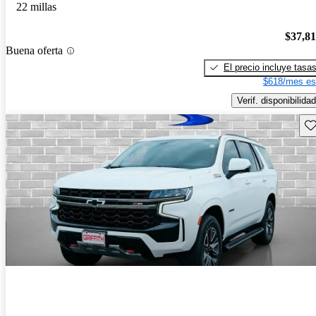
22 millas
$37,8
Buena oferta
El precio incluye tasa
$618/mes es
Verif. disponibilidad
Gu