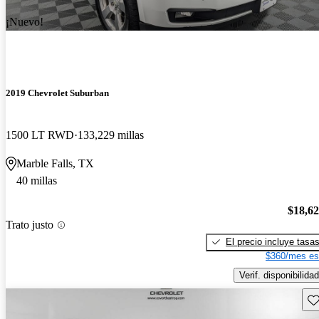
¡Nuevo!
2019 Chevrolet Suburban
1500 LT RWD
133,229 millas
Marble Falls, TX
40 millas
$18,6
Trato justo
El precio incluye tasa
$360/mes es
Verif. disponibilidad
Gu