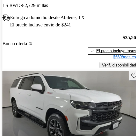
LS RWD
82,729 millas
Entrega a domicilio desde Abilene, TX
El precio incluye envío de $241
$35,5
Buena oferta
El precio incluye tasa
$669/mes es
Verif. disponibilidad
Gu