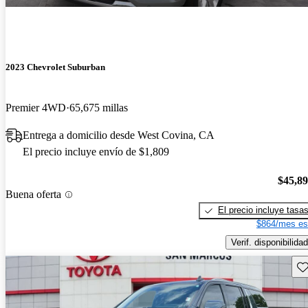
2023 Chevrolet Suburban
Premier 4WD
65,675 millas
Entrega a domicilio desde West Covina, CA
El precio incluye envío de $1,809
$45,8
Buena oferta
El precio incluye tasa
$864/mes es
Verif. disponibilidad
Gu