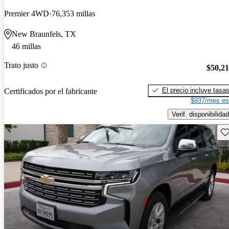
Premier 4WD
76,353 millas
New Braunfels, TX
46 millas
Trato justo
$50,2
El precio incluye tasa
Certificados por el fabricante
$937/mes es
Verif. disponibilidad
Gu