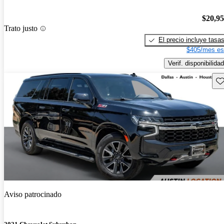
$20,9
Trato justo
El precio incluye tasa
$405/mes es
Verif. disponibilidad
Gu
Aviso patrocinado