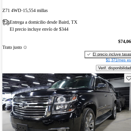
Z71 4WD
15,554 millas
Entrega a domicilio desde Baird, TX
El precio incluye envío de $344
$74,0
Trato justo
El precio incluye tasa
$1,371/mes es
Verif. disponibilidad
Gu