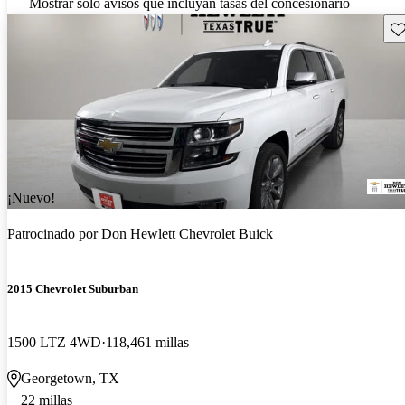
Mostrar solo avisos que incluyan tasas del concesionario
Gu
¡Nuevo!
Patrocinado por
Don Hewlett Chevrolet Buick
2015 Chevrolet Suburban
1500 LTZ 4WD
118,461 millas
Georgetown, TX
22 millas