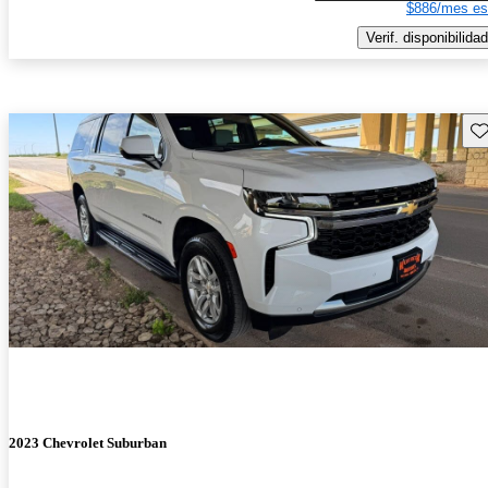
$886/mes es
Verif. disponibilidad
Gu
2023 Chevrolet Suburban