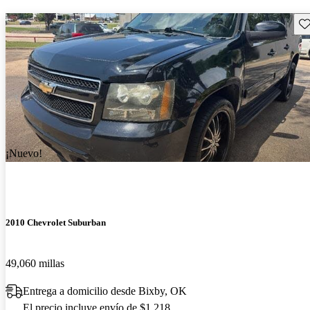
Gu
¡Nuevo!
2010 Chevrolet Suburban
49,060 millas
Entrega a domicilio desde Bixby, OK
El precio incluye envío de $1,218