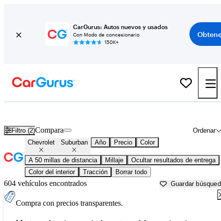
CarGurus: Autos nuevos y usados
Obtene
Con Modo de concesionario
150K+
Chevrolet Suburban usados en venta cerca de
Austin, TX
Compara
Filtro (2)
Ordenar
Chevrolet
Suburban
Año
Precio
Color
A 50 millas de distancia
Millaje
Ocultar resultados de entrega
Color del interior
Tracción
Borrar todo
604 vehículos encontrados
Guardar búsque
Compra con precios transparentes.