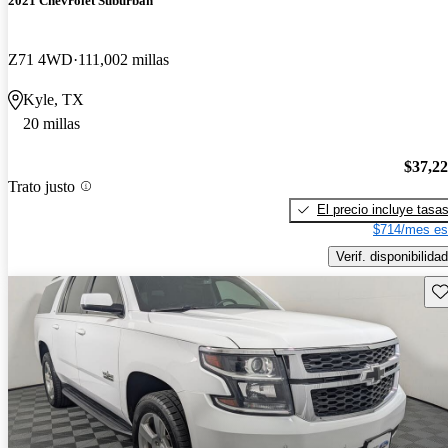
2021 Chevrolet Suburban
Z71 4WD
111,002 millas
Kyle, TX
20 millas
$37,2
Trato justo
El precio incluye tasa
$714/mes es
Verif. disponibilidad
Gu