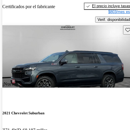
El precio incluye tasa
Certificados por el fabricante
$803/mes es
Verif. disponibilidad
Gu
¡Nuevo!
2021 Chevrolet Suburban