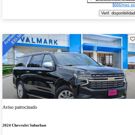
$666/mes es
Verif. disponibilidad
Gu
Aviso patrocinado
2024 Chevrolet Suburban