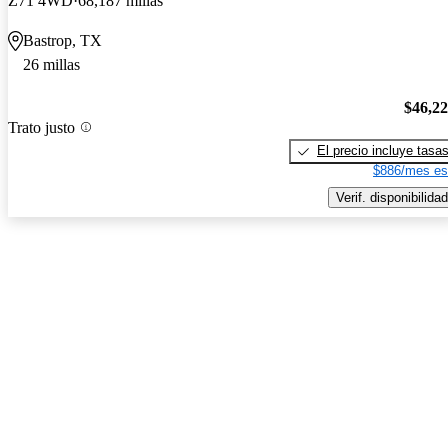
Z71 4WD
68,187 millas
Bastrop, TX
26 millas
$46,2
Trato justo
El precio incluye tasa
$886/mes es
Verif. disponibilidad