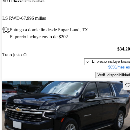
2021 Chevrolet Suburban
LS RWD
67,996 millas
Entrega a domicilio desde Sugar Land, TX
El precio incluye envío de $202
$34,2
Trato justo
El precio incluye tasa
$656/mes es
Verif. disponibilidad
Gu