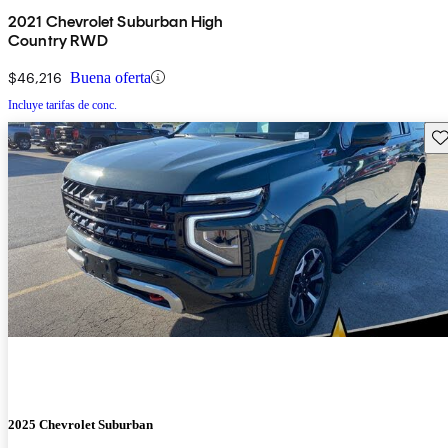
2021 Chevrolet Suburban High
Country RWD
$46,216
Buena oferta
Incluye tarifas de conc.
Gu
2025 Chevrolet Suburban