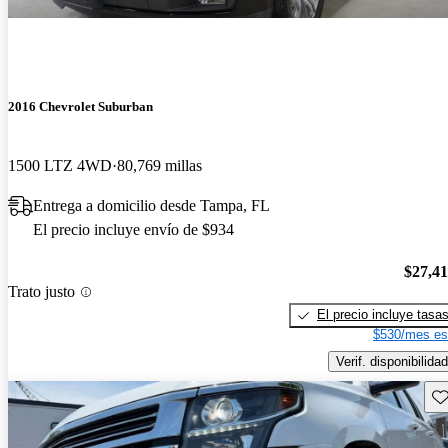
2016 Chevrolet Suburban
1500 LTZ 4WD
80,769 millas
Entrega a domicilio desde Tampa, FL
El precio incluye envío de $934
$27,4
Trato justo
El precio incluye tasa
$530/mes es
Verif. disponibilidad
Gu