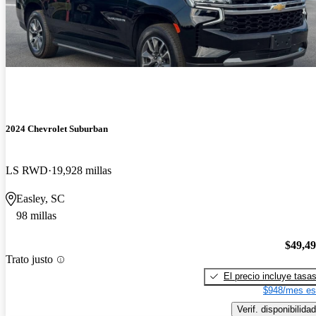
2024 Chevrolet Suburban
LS RWD
19,928 millas
Easley, SC
98 millas
$49,4
Trato justo
El precio incluye tasa
$948/mes es
Verif. disponibilidad