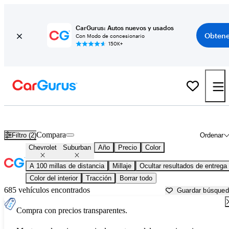
CarGurus: Autos nuevos y usados
Obtene
Con Modo de concesionario
150K+
Chevrolet Suburban usados en venta cerca de
Augusta, GA
Compara
Filtro (2)
Ordenar
Chevrolet
Suburban
Año
Precio
Color
A 100 millas de distancia
Millaje
Ocultar resultados de entrega
Color del interior
Tracción
Borrar todo
685 vehículos encontrados
Guardar búsque
Compra con precios transparentes.