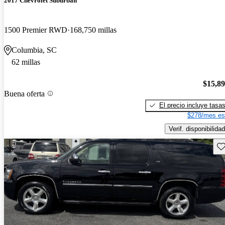
2017 Chevrolet Suburban
1500 Premier RWD
168,750 millas
Columbia, SC
62 millas
$15,8
Buena oferta
El precio incluye tasa
$278/mes es
Verif. disponibilidad
Gu