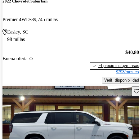
2022 Chevrolet Suburban
Premier 4WD
89,745 millas
Easley, SC
98 millas
$40,8
Buena oferta
El precio incluye tasa
$793/mes es
Verif. disponibilidad
Gu