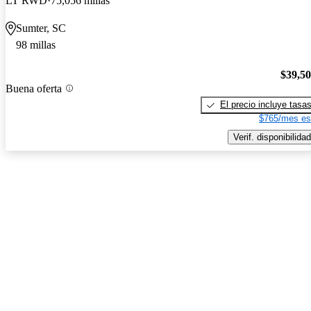
LT RWD
75,056 millas
Sumter, SC
98 millas
$39,5
Buena oferta
El precio incluye tasa
$765/mes es
Verif. disponibilidad