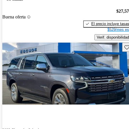
$27,5
Buena oferta
El precio incluye tasa
$529/mes es
Verif. disponibilidad
Gu