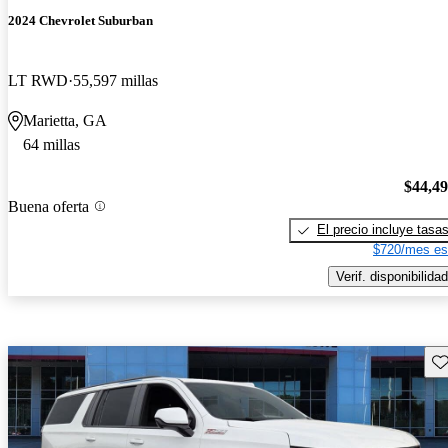
2024 Chevrolet Suburban
LT RWD
55,597 millas
Marietta, GA
64 millas
$44,4
Buena oferta
El precio incluye tasa
$720/mes es
Verif. disponibilidad
Gu