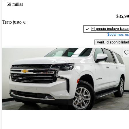
59 millas
$35,9
Trato justo
El precio incluye tasa
$569/mes es
Verif. disponibilidad
Gu