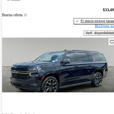
$33,4
Buena oferta
El precio incluye tasa
$512/mes es
Verif. disponibilidad
Gu