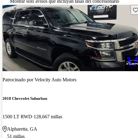
Mostrar solo avisos que incluyan tasas del concesionario
Gu
Patrocinado por
Velocity Auto Motors
2018 Chevrolet Suburban
1500 LT RWD
128,667 millas
Alpharetta, GA
51 millas