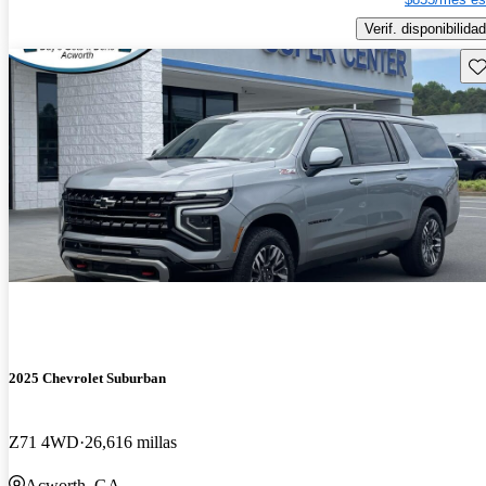
Verif. disponibilidad
Gu
2025 Chevrolet Suburban
Z71 4WD
26,616 millas
Acworth, GA