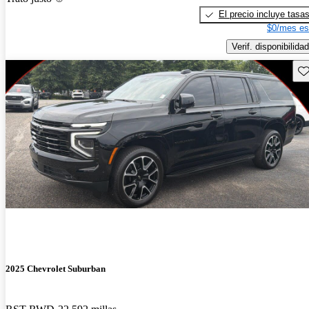
El precio incluye tasa
$0/mes es
Verif. disponibilidad
Gu
2025 Chevrolet Suburban