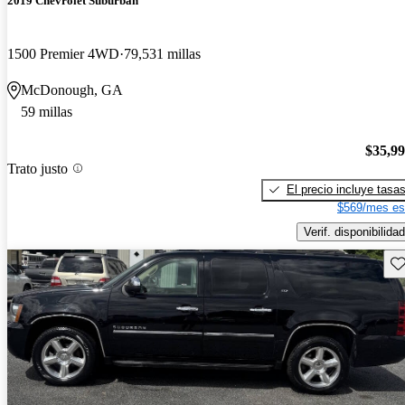
2019 Chevrolet Suburban
1500 Premier 4WD
79,531 millas
McDonough, GA
59 millas
$35,9
Trato justo
El precio incluye tasa
$569/mes es
Verif. disponibilidad
Gu