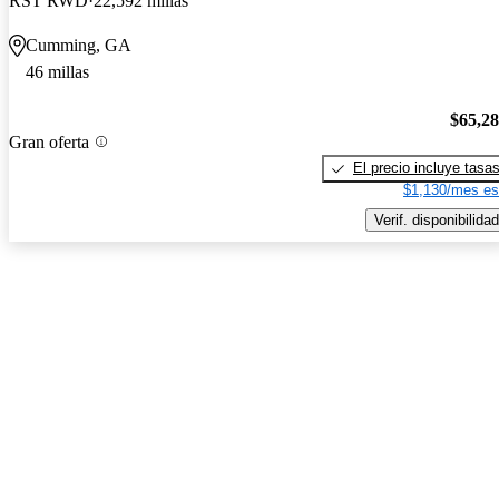
RST RWD
22,592 millas
Cumming, GA
46 millas
$65,2
Gran oferta
El precio incluye tasa
$1,130/mes es
Verif. disponibilidad