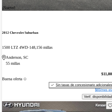
¡Nuevo!
2012 Chevrolet Suburban
1500 LTZ 4WD
148,156 millas
Anderson, SC
55 millas
$11,8
Buena oferta
Sin tasas de concesionario adicionale
$65/mes es
Verif. disponibilidad
Gu