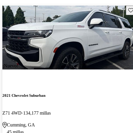
Gu
¡Nuevo!
2021 Chevrolet Suburban
Z71 4WD
134,177 millas
Cumming, GA
45 millas