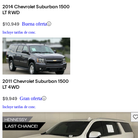
2014 Chevrolet Suburban 1500
LT RWD
$10,949
Buena oferta
Incluye tarifas de conc.
2011 Chevrolet Suburban 1500
LT 4WD
$9,949
Gran oferta
Incluye tarifas de conc.
Gu