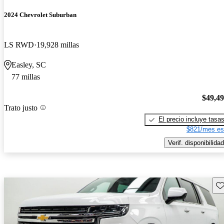
2024 Chevrolet Suburban
LS RWD
19,928 millas
Easley, SC
77 millas
$49,4
Trato justo
El precio incluye tasa
$821/mes es
Verif. disponibilidad
Gu