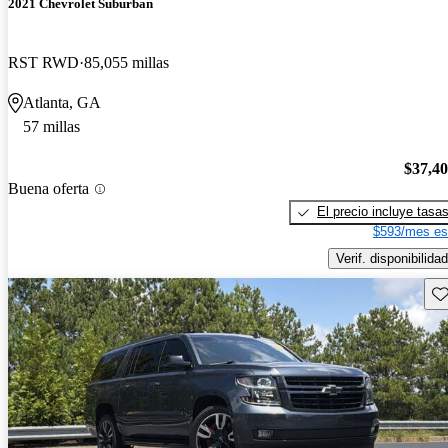
2021 Chevrolet Suburban
RST RWD
85,055 millas
Atlanta, GA
57 millas
$37,4
Buena oferta
El precio incluye tasa
$593/mes es
Verif. disponibilidad
Gu