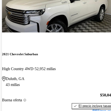
2021 Chevrolet Suburban
High Country 4WD
52,952 millas
Duluth, GA
43 millas
$50,0
Buena oferta
El precio incluye tasa
$855/mes es