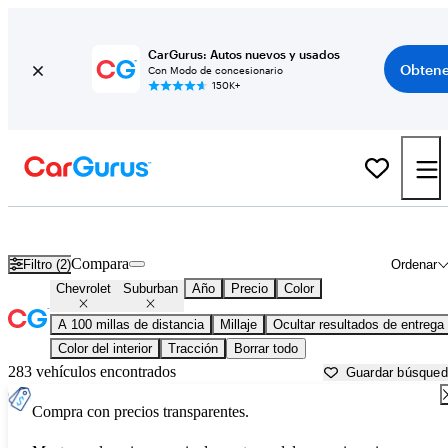
CarGurus: Autos nuevos y usados
Obtene
Con Modo de concesionario
150K+
Chevrolet Suburban usados en venta cerca de
Athens, GA
Compara
Filtro (2)
Ordenar
Chevrolet
Suburban
Año
Precio
Color
A 100 millas de distancia
Millaje
Ocultar resultados de entrega
Color del interior
Tracción
Borrar todo
283 vehículos encontrados
Guardar búsque
Compra con precios transparentes.