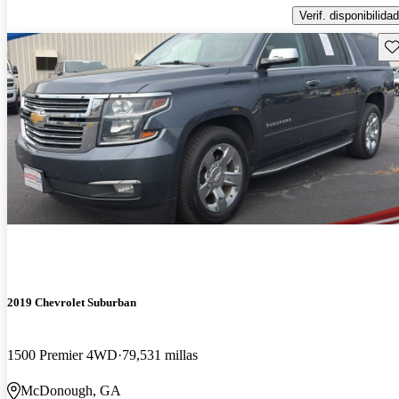
Verif. disponibilidad
Gu
2019 Chevrolet Suburban
1500 Premier 4WD
79,531 millas
McDonough, GA