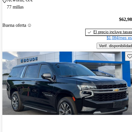
77 millas
$62,9
Buena oferta
El precio incluye tasa
$1,084/mes es
Verif. disponibilidad
Gu