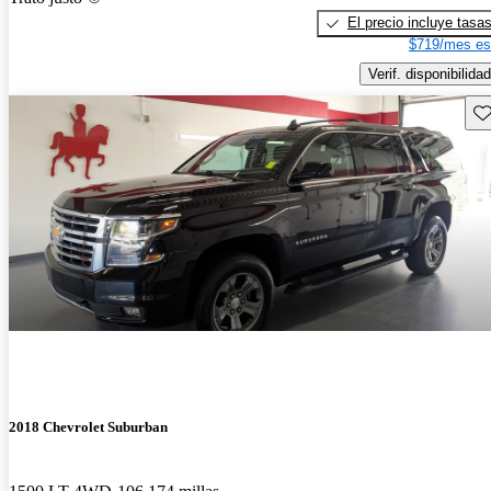
El precio incluye tasa
$719/mes es
Verif. disponibilidad
Gu
2018 Chevrolet Suburban