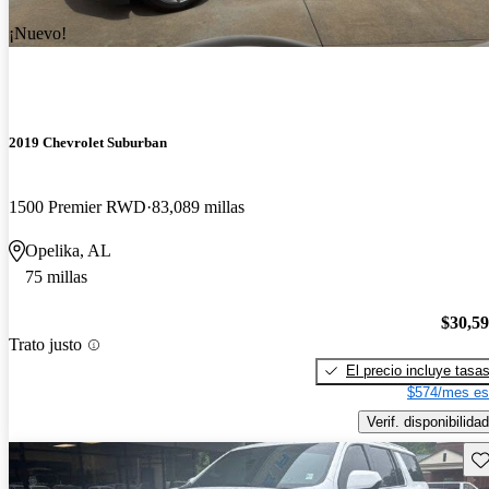
¡Nuevo!
2019 Chevrolet Suburban
1500 Premier RWD
83,089 millas
Opelika, AL
75 millas
$30,5
Trato justo
El precio incluye tasa
$574/mes es
Verif. disponibilidad
Gu