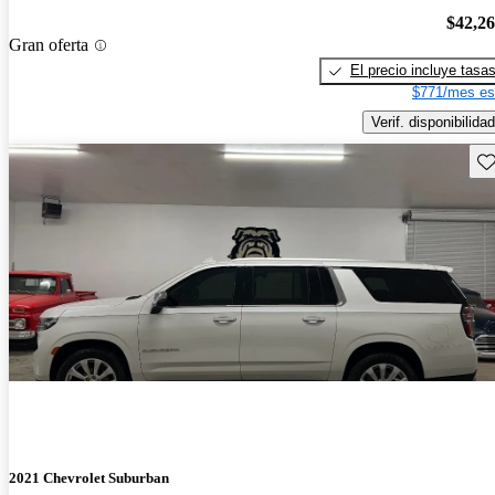
$42,2
Gran oferta
El precio incluye tasa
$771/mes es
Verif. disponibilidad
Gu
2021 Chevrolet Suburban