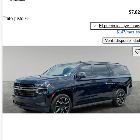
$7,8
Trato justo
El precio incluye tasa
$147/mes es
Verif. disponibilidad
Gu