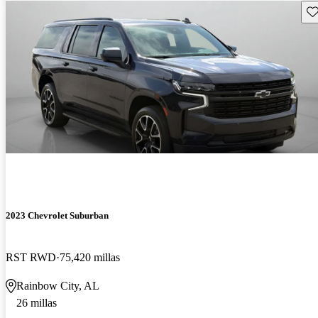
Gu
2023 Chevrolet Suburban
RST RWD
75,420 millas
Rainbow City, AL
26 millas