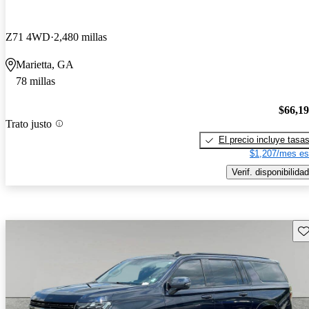
Z71 4WD
2,480 millas
Marietta, GA
78 millas
$66,1
Trato justo
El precio incluye tasa
$1,207/mes es
Verif. disponibilidad
Gu