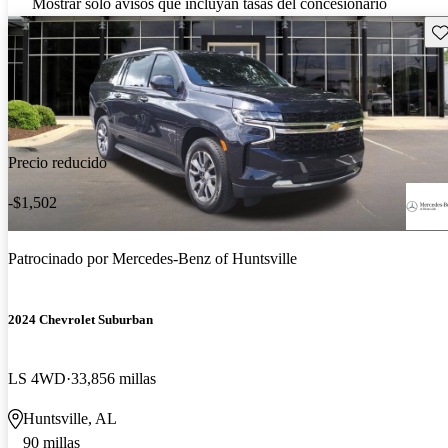
Mostrar solo avisos que incluyan tasas del concesionario
Gu
Precio reducido
-$1,502
Patrocinado por
Mercedes-Benz of Huntsville
2024 Chevrolet Suburban
LS 4WD
33,856 millas
Huntsville, AL
90 millas