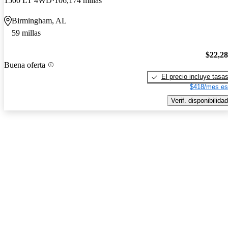
1500 LT 4WD
106,174 millas
Birmingham, AL
59 millas
$22,2
Buena oferta
El precio incluye tasa
$418/mes es
Verif. disponibilidad