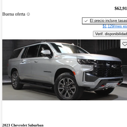
$62,9
Buena oferta
El precio incluye tasa
$1,129/mes es
Verif. disponibilidad
Gu
2023 Chevrolet Suburban