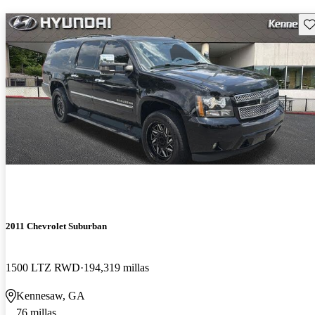
Gu
2011 Chevrolet Suburban
1500 LTZ RWD
194,319 millas
Kennesaw, GA
76 millas