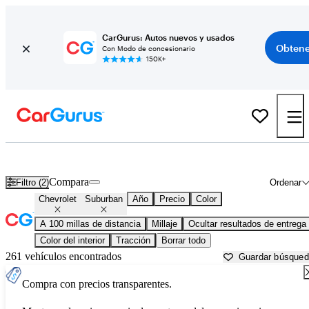
CarGurus: Autos nuevos y usados
Obtene
Con Modo de concesionario
150K+
Chevrolet Suburban usados en venta cerca de
Anniston, AL
Compara
Filtro (2)
Ordenar
Chevrolet
Suburban
Año
Precio
Color
A 100 millas de distancia
Millaje
Ocultar resultados de entrega
Color del interior
Tracción
Borrar todo
261 vehículos encontrados
Guardar búsque
Compra con precios transparentes.