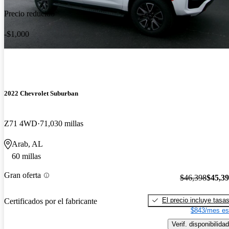
Precio reducido
-$1,000
2022 Chevrolet Suburban
Z71 4WD
71,030 millas
Arab, AL
60 millas
Gran oferta
$46,398
$45,3
El precio incluye tasa
Certificados por el fabricante
$843/mes es
Verif. disponibilidad