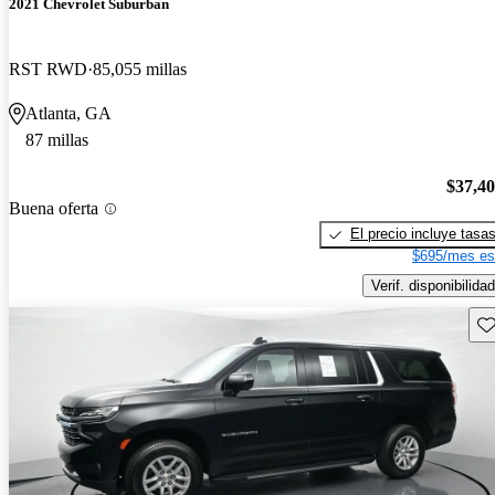
2021 Chevrolet Suburban
RST RWD
85,055 millas
Atlanta, GA
87 millas
$37,4
Buena oferta
El precio incluye tasa
$695/mes es
Verif. disponibilidad
Gu