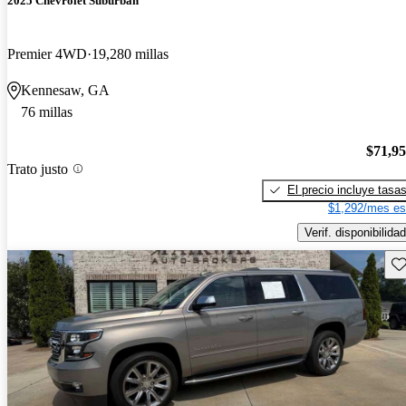
2025 Chevrolet Suburban
Premier 4WD
19,280 millas
Kennesaw, GA
76 millas
$71,9
Trato justo
El precio incluye tasa
$1,292/mes es
Verif. disponibilidad
Gu