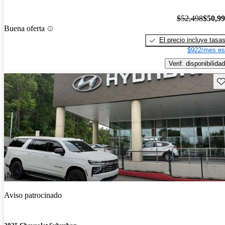
$52,498
$50,9
Buena oferta
El precio incluye tasa
$922/mes es
Verif. disponibilidad
Gu
¡Nuevo!
Aviso patrocinado