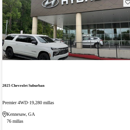
Gu
¡Nuevo!
2025 Chevrolet Suburban
Premier 4WD
19,280 millas
Kennesaw, GA
76 millas