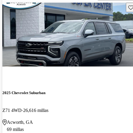
Gu
2025 Chevrolet Suburban
Z71 4WD
26,616 millas
Acworth, GA
69 millas