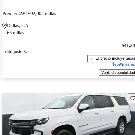
Premier 4WD
92,002 millas
Dallas, GA
65 millas
$41,3
Trato justo
El precio incluye tasa
$769/mes es
Verif. disponibilidad
Gu