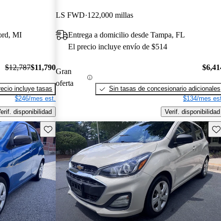
LS FWD
122,000 millas
ord, MI
Entrega a domicilio desde Tampa, FL
El precio incluye envío de $514
$12,787
$11,790
$6,41
Gran
oferta
recio incluye tasas
Sin tasas de concesionario adicionales
$246/mes est.
$134/mes est
erif. disponibilidad
Verif. disponibilidad
Guarda este Aviso
Gu