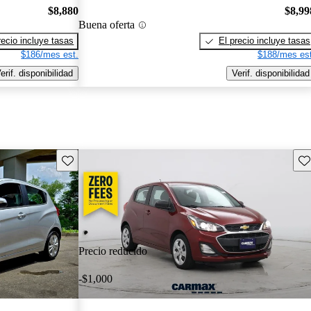
$8,880
$8,99
Buena oferta
recio incluye tasas
El precio incluye tasas
$186/mes est.
$188/mes est
erif. disponibilidad
Verif. disponibilidad
Guarda este Aviso
Gu
Precio reducido
-$1,000