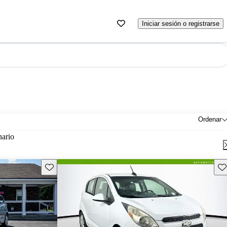
Iniciar sesión o registrarse
Ordenar
nario
Guarda este Aviso
Gu