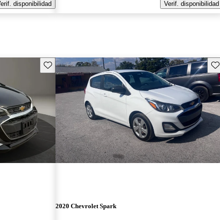
erif. disponibilidad
Verif. disponibilidad
Guarda este Aviso
Gu
2020 Chevrolet Spark