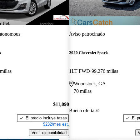
tonomous
Aviso patrocinado
k
2020 Chevrolet Spark
millas
1LT FWD
99,276 millas
Woodstock, GA
70 millas
$11,090
Buena oferta
El precio incluye tasas
El p
$232/mes est.
Verif. disponibilidad
V