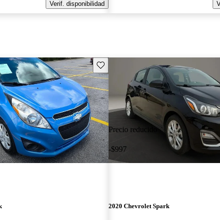
Verif. disponibilidad
V
Guarda este Aviso
Precio reducido
-$997
k
2020 Chevrolet Spark