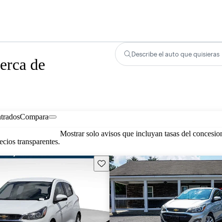
Describe el auto que quisieras
erca de
trados
Compara
Mostrar solo avisos que incluyan tasas del concesio
cios transparentes.
Guarda este Aviso