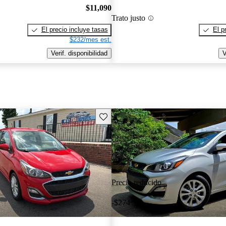
$11,090
Trato justo
El precio incluye tasas
El p
$232/mes est.
Verif. disponibilidad
V
Guarda este Aviso
Precio reducido
-$274