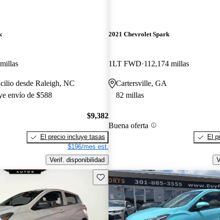
k
2021 Chevrolet Spark
millas
1LT FWD
112,174 millas
cilio desde Raleigh, NC
Cartersville, GA
uye envío de $588
82 millas
$9,382
Buena oferta
El precio incluye tasas
El p
$196/mes est.
Verif. disponibilidad
V
Guarda este Aviso