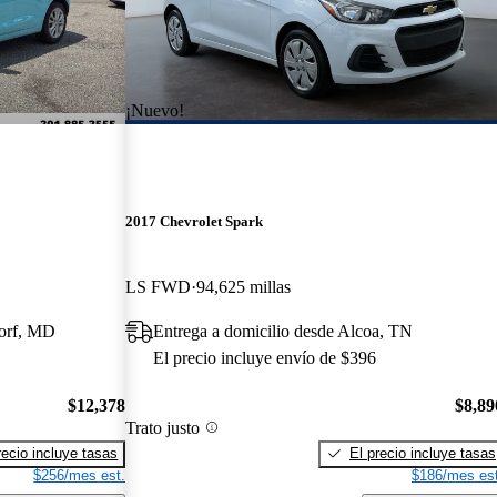
¡Nuevo!
2017 Chevrolet Spark
LS FWD
94,625 millas
dorf, MD
Entrega a domicilio desde Alcoa, TN
El precio incluye envío de $396
$12,378
$8,89
Trato justo
recio incluye tasas
El precio incluye tasas
$256/mes est.
$186/mes est