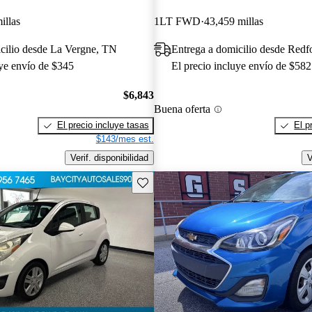
illas
1LT FWD
43,459 millas
cilio desde La Vergne, TN
Entrega a domicilio desde Redf
uye envío de $345
El precio incluye envío de $582
$6,843
Buena oferta
El precio incluye tasas
El p
$143/mes est.
Verif. disponibilidad
V
Guarda este Aviso