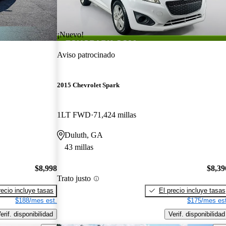
¡Nuevo!
Aviso patrocinado
2015 Chevrolet Spark
1LT FWD
71,424 millas
Duluth, GA
43 millas
$8,998
$8,39
Trato justo
recio incluye tasas
El precio incluye tasas
$188/mes est.
$175/mes est
erif. disponibilidad
Verif. disponibilidad