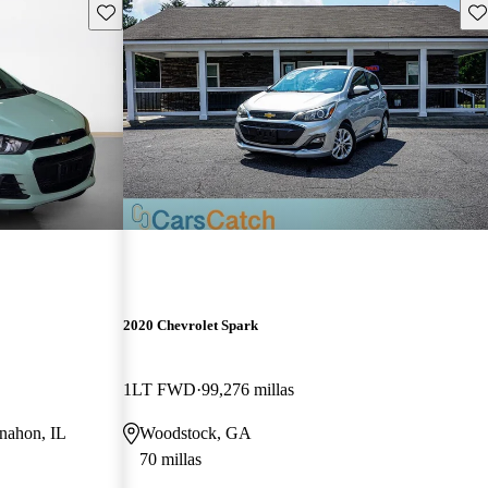
Guarda este Aviso
Gu
2020 Chevrolet Spark
1LT FWD
99,276 millas
nahon, IL
Woodstock, GA
70 millas