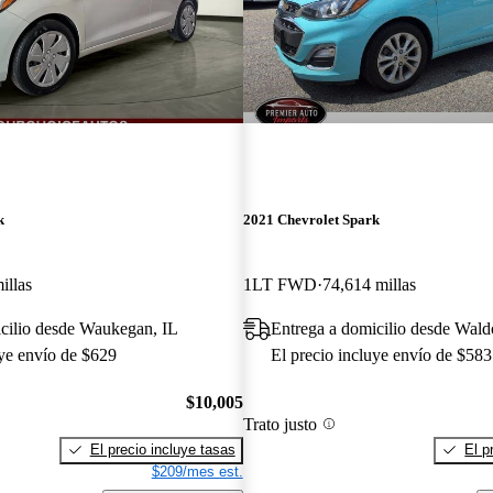
k
2021 Chevrolet Spark
illas
1LT FWD
74,614 millas
cilio desde Waukegan, IL
Entrega a domicilio desde Wal
uye envío de $629
El precio incluye envío de $583
$10,005
Trato justo
El precio incluye tasas
El p
$209/mes est.