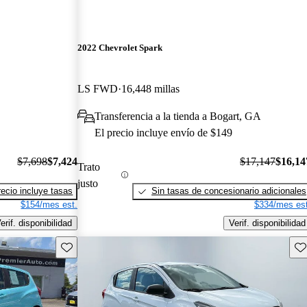
2022 Chevrolet Spark
LS FWD
16,448 millas
Transferencia a la tienda a Bogart, GA
El precio incluye envío de $149
$7,698
$7,424
$17,147
$16,14
Trato
justo
recio incluye tasas
Sin tasas de concesionario adicionales
$154/mes est.
$334/mes est
erif. disponibilidad
Verif. disponibilidad
Guarda este Aviso
Gu