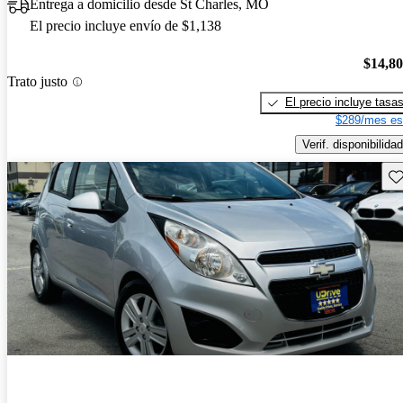
Entrega a domicilio desde St Charles, MO
El precio incluye envío de $1,138
$14,8
Trato justo
El precio incluye tasa
$289/mes es
Verif. disponibilidad
Gu