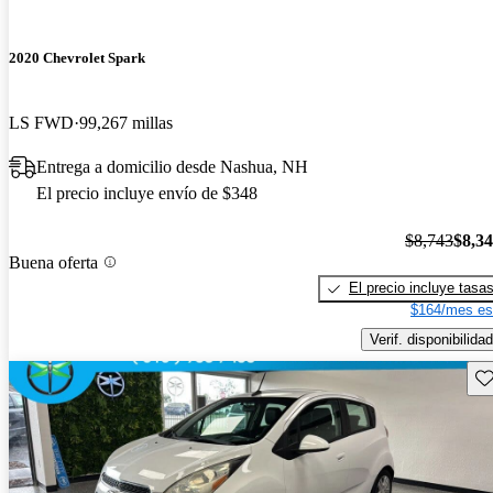
2020 Chevrolet Spark
LS FWD
99,267 millas
Entrega a domicilio desde Nashua, NH
El precio incluye envío de $348
$8,743
$8,3
Buena oferta
El precio incluye tasa
$164/mes es
Verif. disponibilidad
Gu