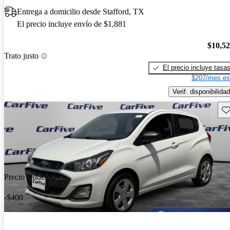
Entrega a domicilio desde Stafford, TX
El precio incluye envío de $1,881
$10,5
Trato justo
El precio incluye tasa
$207/mes es
Verif. disponibilidad
Gu
Precio reducido
-$400