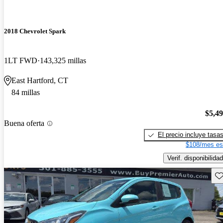
2018 Chevrolet Spark
1LT FWD
143,325 millas
East Hartford, CT
84 millas
$5,4
Buena oferta
El precio incluye tasa
$108/mes es
Verif. disponibilidad
Gu