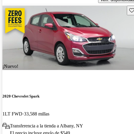
Gu
¡Nuevo!
2020 Chevrolet Spark
1LT FWD
33,588 millas
Transferencia a la tienda a Albany, NY
El precio incluye envío de $549