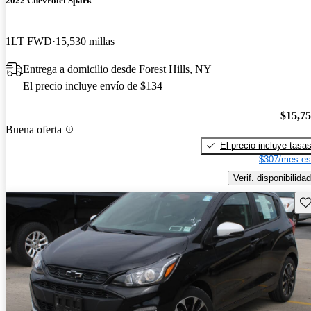
2022 Chevrolet Spark
1LT FWD
15,530 millas
Entrega a domicilio desde Forest Hills, NY
El precio incluye envío de $134
$15,7
Buena oferta
El precio incluye tasa
$307/mes es
Verif. disponibilidad
Gu