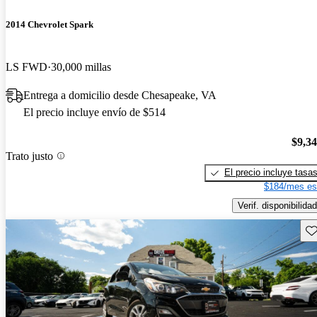
2014 Chevrolet Spark
LS FWD
30,000 millas
Entrega a domicilio desde Chesapeake, VA
El precio incluye envío de $514
$9,3
Trato justo
El precio incluye tasa
$184/mes es
Verif. disponibilidad
Gu