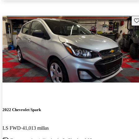
Gu
2022 Chevrolet Spark
LS FWD
41,013 millas