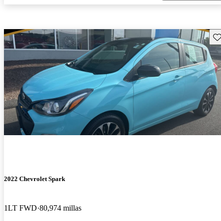
Gu
2022 Chevrolet Spark
1LT FWD
80,974 millas