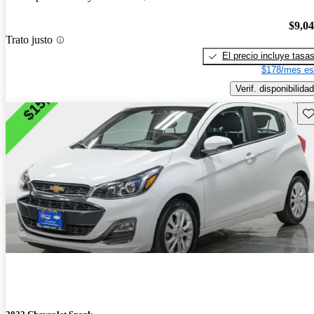
$9,0
Trato justo
El precio incluye tasa
$178/mes es
Verif. disponibilidad
Gu