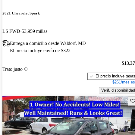
2021 Chevrolet Spark
LS FWD
53,959 millas
Entrega a domicilio desde Waldorf, MD
El precio incluye envío de $322
$13,3
Trato justo
El precio incluye tasa
$261/mes es
Verif. disponibilidad
Gu