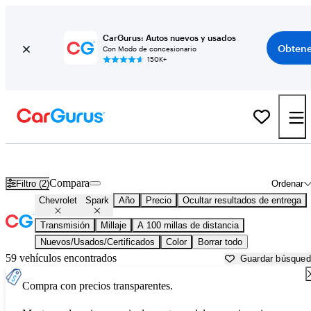
CarGurus: Autos nuevos y usados
Obtene
Con Modo de concesionario
150K+
Chevrolet Spark usados en venta cerca de
Albany, NY
Compara
Filtro (2)
Ordenar
Chevrolet
Spark
Año
Precio
Ocultar resultados de entrega
Transmisión
Millaje
A 100 millas de distancia
Nuevos/Usados/Certificados
Color
Borrar todo
59 vehículos encontrados
Guardar búsque
Compra con precios transparentes.