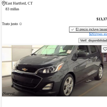
East Hartford, CT
83 millas
$13,3
Trato justo
El precio incluye tasa
$261/mes es
Verif. disponibilidad
Gu
¡Nuevo!