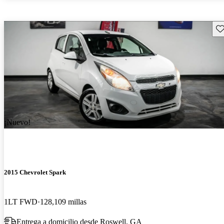
Gu
¡Nuevo!
2015 Chevrolet Spark
1LT FWD
128,109 millas
Entrega a domicilio desde Roswell, GA