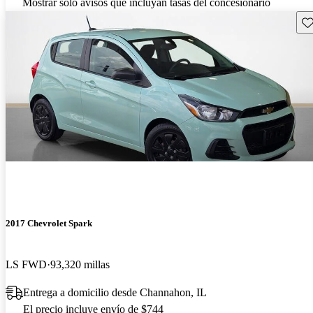
Mostrar solo avisos que incluyan tasas del concesionario
Gu
2017 Chevrolet Spark
LS FWD
93,320 millas
Entrega a domicilio desde Channahon, IL
El precio incluye envío de $744