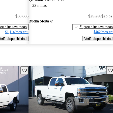
23 millas
$58,886
$25,250
$23,32
Buena oferta
recio incluye tasas
El precio incluye tasas
$1,114/mes est.
$462/mes est
erif. disponibilidad
Verif. disponibilidad
Guarda este Aviso
Gu