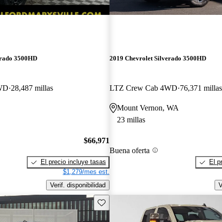
erado 3500HD
2019 Chevrolet Silverado 3500HD
WD
28,487 millas
LTZ Crew Cab 4WD
76,371 millas
Mount Vernon, WA
23 millas
$66,971
Buena oferta
El precio incluye tasas
El p
$1,279/mes est.
Verif. disponibilidad
V
Guarda este Aviso