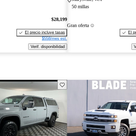
50 millas
$28,199
Gran oferta
El precio incluye tasas
El p
$558/mes est.
Verif. disponibilidad
V
Guarda este Aviso