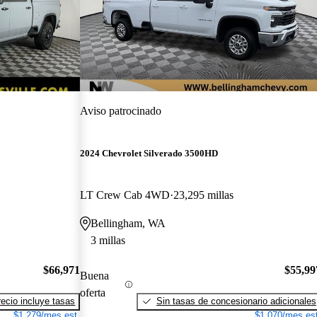
Aviso patrocinado
2024 Chevrolet Silverado 3500HD
LT Crew Cab 4WD
23,295 millas
Bellingham, WA
3 millas
$66,971
$55,99
Buena
oferta
recio incluye tasas
Sin tasas de concesionario adicionales
$1,279/mes est.
$1,070/mes est