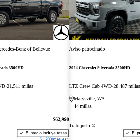
¡Nuevo!
rcedes-Benz of Bellevue
Aviso patrocinado
erado 3500HD
2024 Chevrolet Silverado 3500HD
WD
21,511 millas
LTZ Crew Cab 4WD
28,487 millas
Marysville, WA
44 millas
$62,990
Trato justo
El precio incluye tasas
El p
$1,203/mes est.