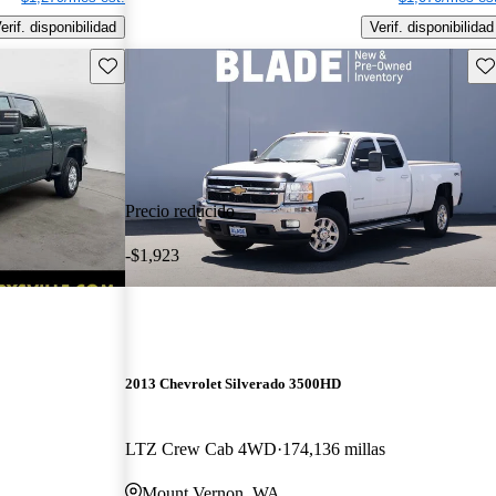
erif. disponibilidad
Verif. disponibilidad
Guarda este Aviso
Gu
Precio reducido
-$1,923
2013 Chevrolet Silverado 3500HD
LTZ Crew Cab 4WD
174,136 millas
Mount Vernon, WA