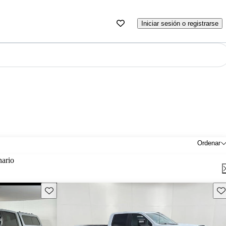
Iniciar sesión o registrarse
Ordenar
nario
Guarda este Aviso
Gu