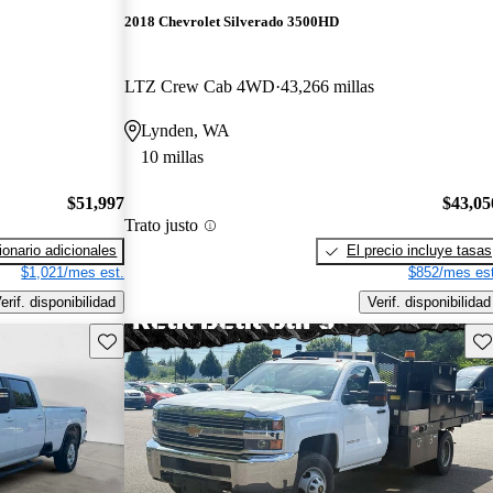
2018 Chevrolet Silverado 3500HD
LTZ Crew Cab 4WD
43,266 millas
Lynden, WA
10 millas
$51,997
$43,05
Trato justo
onario adicionales
El precio incluye tasas
$1,021/mes est.
$852/mes est
erif. disponibilidad
Verif. disponibilidad
Guarda este Aviso
Gu