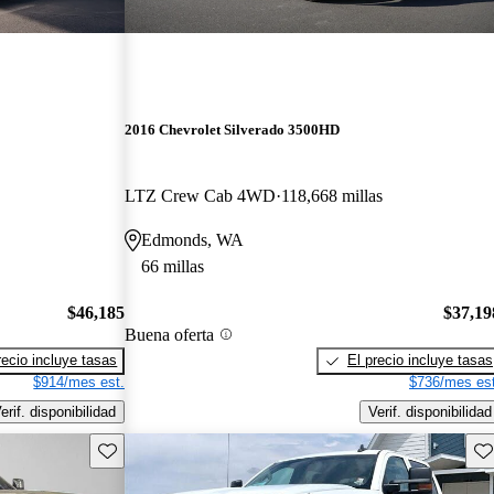
2016 Chevrolet Silverado 3500HD
LTZ Crew Cab 4WD
118,668 millas
Edmonds, WA
66 millas
$46,185
$37,19
Buena oferta
recio incluye tasas
El precio incluye tasas
$914/mes est.
$736/mes est
erif. disponibilidad
Verif. disponibilidad
Guarda este Aviso
Gu