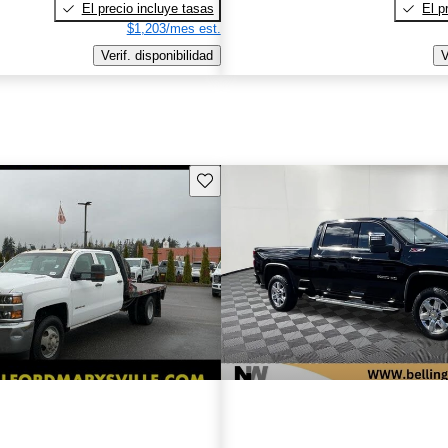
El precio incluye tasas
El p
$1,203/mes est.
Verif. disponibilidad
V
Guarda este Aviso