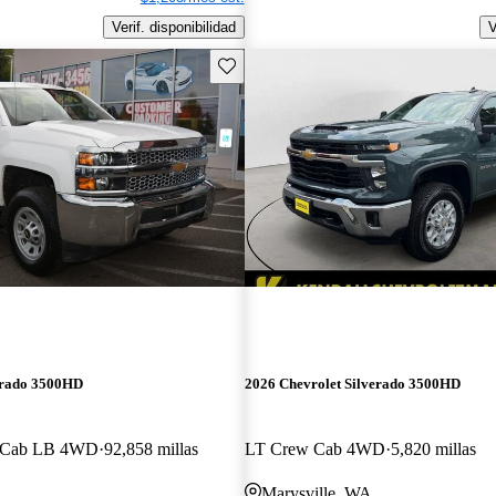
Verif. disponibilidad
V
Guarda este Aviso
erado 3500HD
2026 Chevrolet Silverado 3500HD
w Cab LB 4WD
92,858 millas
LT Crew Cab 4WD
5,820 millas
Marysville, WA