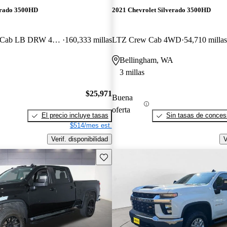
erado 3500HD
2021 Chevrolet Silverado 3500HD
Work Truck Crew Cab LB DRW 4WD
160,333 millas
LTZ Crew Cab 4WD
54,710 millas
Bellingham, WA
3 millas
$25,971
Buena
oferta
El precio incluye tasas
Sin tasas de concesi
$514/mes est.
Verif. disponibilidad
V
Guarda este Aviso