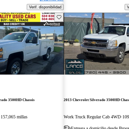
Verif. disponibilidad
V
Guarda este Aviso
erado 3500HD Chassis
2013 Chevrolet Silverado 3500HD Chas
157,065 millas
Work Truck Regular Cab 4WD
109
Entrega a domicilio desde Bro