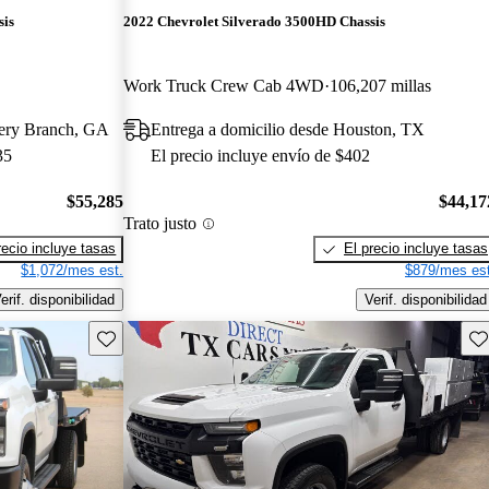
sis
2022 Chevrolet Silverado 3500HD Chassis
Work Truck Crew Cab 4WD
106,207 millas
wery Branch, GA
Entrega a domicilio desde Houston, TX
35
El precio incluye envío de $402
$55,285
$44,17
Trato justo
recio incluye tasas
El precio incluye tasas
$1,072/mes est.
$879/mes est
erif. disponibilidad
Verif. disponibilidad
Guarda este Aviso
Gu