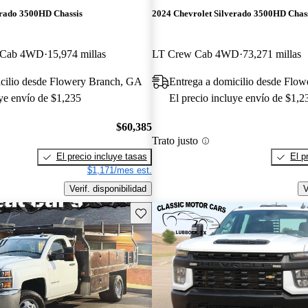
erado 3500HD Chassis
2024 Chevrolet Silverado 3500HD Chas
 Cab 4WD
15,974 millas
LT Crew Cab 4WD
73,271 millas
icilio desde Flowery Branch, GA
Entrega a domicilio desde Flo
uye envío de $1,235
El precio incluye envío de $1,2
$60,385
Trato justo
El precio incluye tasas
El p
$1,171/mes est.
Verif. disponibilidad
V
Guarda este Aviso