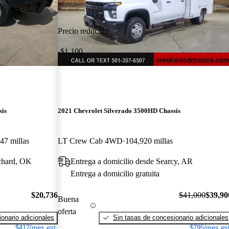
Precio reducido
-$1,100
sis
2021 Chevrolet Silverado 3500HD Chassis
47 millas
LT Crew Cab 4WD
104,920 millas
nchard, OK
Entrega a domicilio desde Searcy, AR
Entrega a domicilio gratuita
$20,736
$41,000
$39,90
Buena
oferta
onario adicionales
Sin tasas de concesionario adicionales
$417/mes est.
$795/mes est