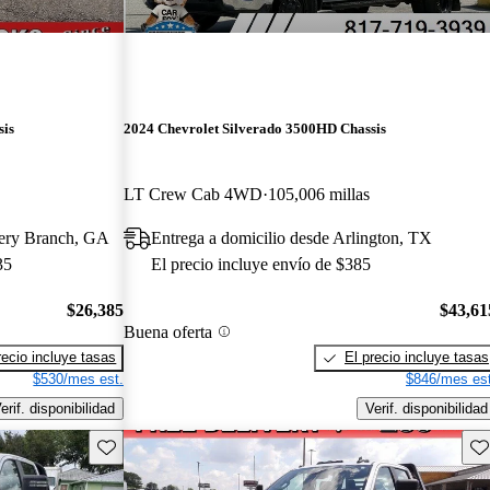
sis
2024 Chevrolet Silverado 3500HD Chassis
LT Crew Cab 4WD
105,006 millas
wery Branch, GA
Entrega a domicilio desde Arlington, TX
35
El precio incluye envío de $385
$26,385
$43,61
Buena oferta
recio incluye tasas
El precio incluye tasas
$530/mes est.
$846/mes est
erif. disponibilidad
Verif. disponibilidad
Guarda este Aviso
Gu