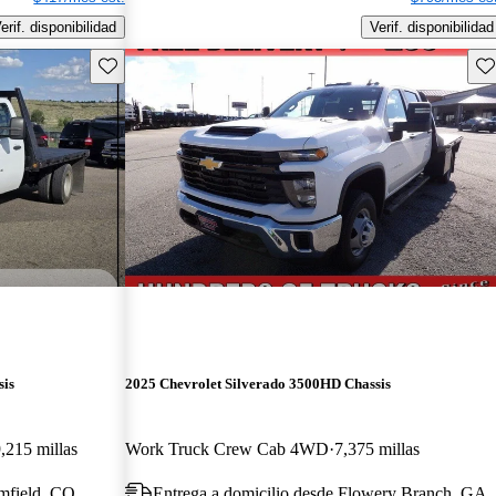
erif. disponibilidad
Verif. disponibilidad
Guarda este Aviso
Gu
sis
2025 Chevrolet Silverado 3500HD Chassis
,215 millas
Work Truck Crew Cab 4WD
7,375 millas
omfield, CO
Entrega a domicilio desde Flowery Branch, GA