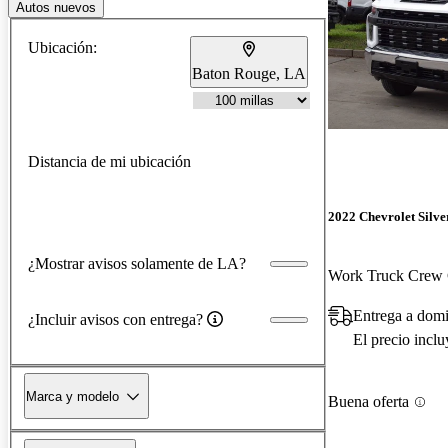
Autos nuevos
Ubicación:
Baton Rouge, LA
Distancia de mi ubicación
2022 Chevrolet Silv
¿Mostrar avisos solamente de LA?
Work Truck Cre
Entrega a dom
¿Incluir avisos con entrega?
El precio incl
Marca y modelo
Buena oferta