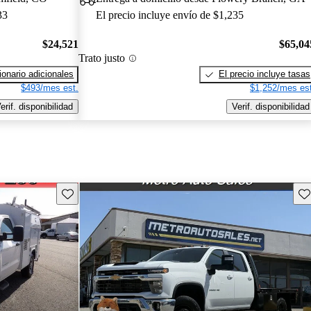
33
El precio incluye envío de $1,235
$24,521
$65,04
Trato justo
onario adicionales
El precio incluye tasas
$493/mes est.
$1,252/mes est
erif. disponibilidad
Verif. disponibilidad
Guarda este Aviso
Gu