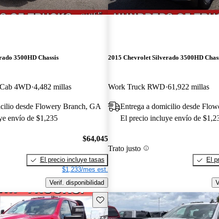
erado 3500HD Chassis
2015 Chevrolet Silverado 3500HD Chas
 Cab 4WD
4,482 millas
Work Truck RWD
61,922 millas
icilio desde Flowery Branch, GA
Entrega a domicilio desde Flo
uye envío de $1,235
El precio incluye envío de $1,2
$64,045
Trato justo
El precio incluye tasas
El p
$1,233/mes est.
Verif. disponibilidad
V
Guarda este Aviso