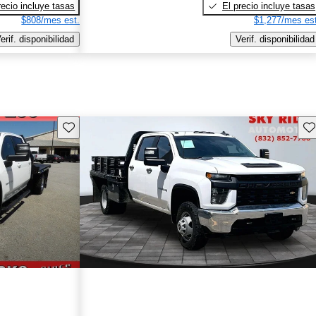
recio incluye tasas
El precio incluye tasas
$808/mes est.
$1,277/mes est
erif. disponibilidad
Verif. disponibilidad
Guarda este Aviso
Gu