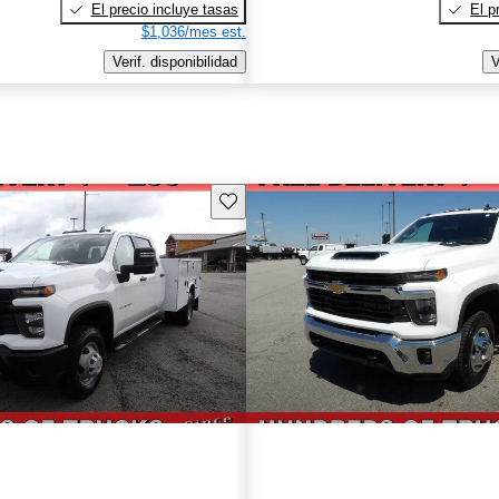
El precio incluye tasas
El p
$1,036/mes est.
Verif. disponibilidad
V
Guarda este Aviso