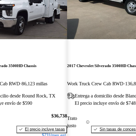
erado 3500HD Chassis
2017 Chevrolet Silverado 3500HD Chas
w Cab RWD
86,123 millas
Work Truck Crew Cab RWD
136,8
icilio desde Round Rock, TX
Entrega a domicilio desde Bla
uye envío de $590
El precio incluye envío de $748
$36,738
Trato
justo
El precio incluye tasas
Sin tasas de concesi
$731/mes est.