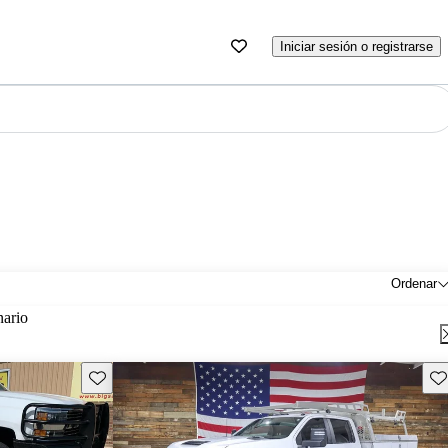
Iniciar sesión o registrarse
Ordenar
nario
Guarda este Aviso
Gu