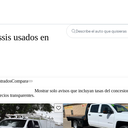
Describe el auto que quisieras
sis usados en
trados
Compara
Mostrar solo avisos que incluyan tasas del concesio
cios transparentes.
Guarda este Aviso