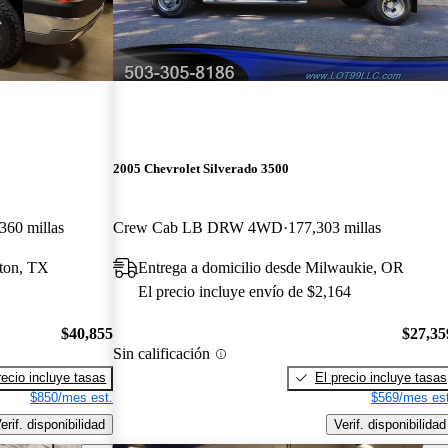
2005 Chevrolet Silverado 3500
360 millas
Crew Cab LB DRW 4WD
177,303 millas
ston, TX
Entrega a domicilio desde Milwaukie, OR
El precio incluye envío de $2,164
$40,855
$27,35
Sin calificación
recio incluye tasas
El precio incluye tasas
$850/mes est.
$569/mes est
erif. disponibilidad
Verif. disponibilidad