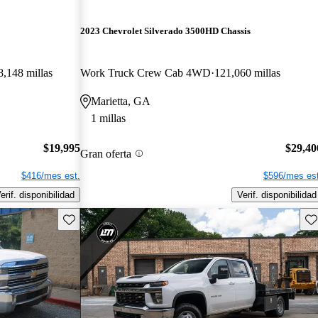
2023 Chevrolet Silverado 3500HD Chassis
8,148 millas
Work Truck Crew Cab 4WD
121,060 millas
Marietta, GA
1 millas
$19,995
$29,40
Gran oferta
$416/mes est.
$596/mes est
erif. disponibilidad
Verif. disponibilidad
Guarda este Aviso
Gu