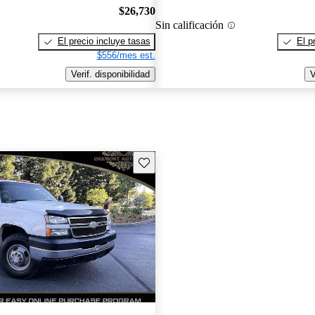
$26,730
Sin calificación
El precio incluye tasas
El p
$556/mes est.
Verif. disponibilidad
V
Guarda este Aviso