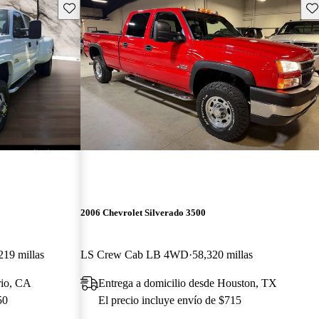
Guarda este Aviso
Gu
2006 Chevrolet Silverado 3500
219 millas
LS Crew Cab LB 4WD
58,320 millas
rio, CA
Entrega a domicilio desde Houston, TX
50
El precio incluye envío de $715