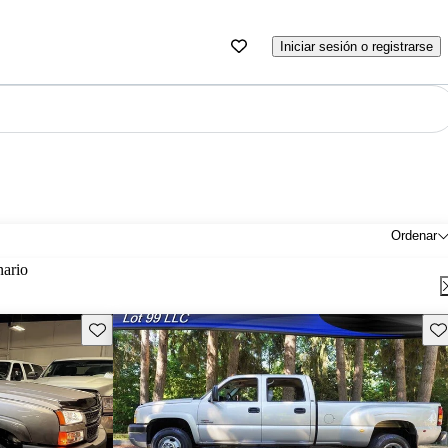
Iniciar sesión o registrarse
Ordenar
nario
Guarda este Aviso
Gu