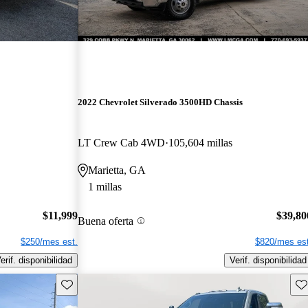
2022 Chevrolet Silverado 3500HD Chassis
LT Crew Cab 4WD
105,604 millas
Marietta, GA
1 millas
$11,999
$39,80
Buena oferta
$250/mes est.
$820/mes est
erif. disponibilidad
Verif. disponibilidad
Guarda este Aviso
Gu