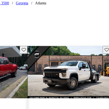
o 3500
/
Georgia
/
Atlanta
Guarda este Aviso
Gu