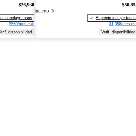
$26,930
$50,85
Incierto
recio incluye tasas
El precio incluye tasas
$560/mes est.
$1,058/mes est
erif. disponibilidad
Verif. disponibilidad