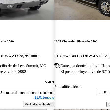
erado 3500
2005 Chevrolet Silverado 3500
B DRW 4WD
28,267 millas
LT Crew Cab LB DRW 4WD
127,
icilio desde Lees Summit, MO
Entrega a domicilio desde Hou
uye envío de $992
El precio incluye envío de $715
$50,982
Sin calificación
Sin tasas de concesionario adicionales
El p
$1,061/mes est.
Verif. disponibilidad
V