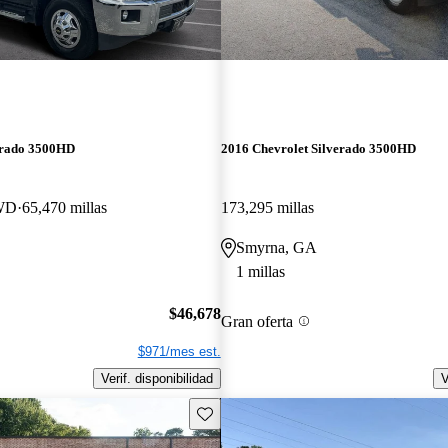
erado 3500HD
2016 Chevrolet Silverado 3500HD
WD
65,470 millas
173,295 millas
Smyrna, GA
1 millas
$46,678
Gran oferta
$971/mes est.
Verif. disponibilidad
V
Guarda este Aviso