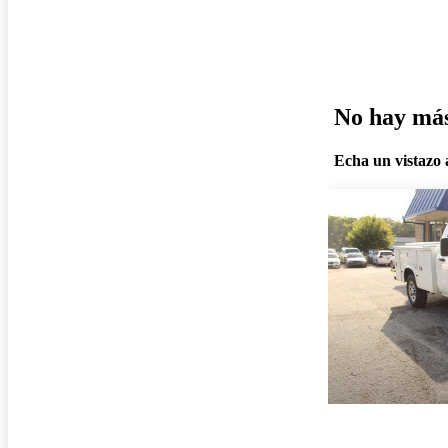
No hay más 
Echa un vistazo a