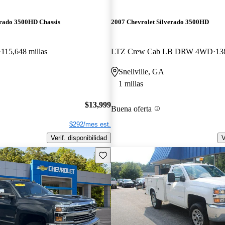
erado 3500HD Chassis
2007 Chevrolet Silverado 3500HD
115,648 millas
LTZ Crew Cab LB DRW 4WD
13
Snellville, GA
1 millas
$13,999
Buena oferta
$292/mes est.
Verif. disponibilidad
V
Guarda este Aviso