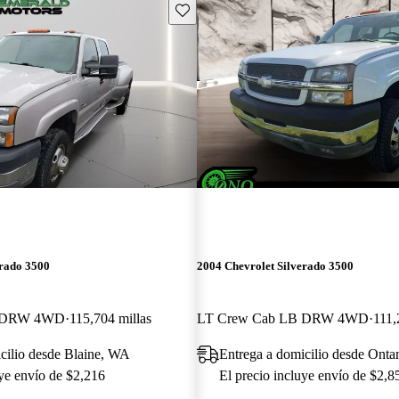
Guarda este Aviso
erado 3500
2004 Chevrolet Silverado 3500
B DRW 4WD
115,704 millas
LT Crew Cab LB DRW 4WD
111,
cilio desde Blaine, WA
Entrega a domicilio desde Onta
uye envío de $2,216
El precio incluye envío de $2,8