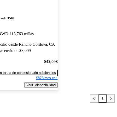
erado 3500
 4WD
113,763 millas
icilio desde Rancho Cordova, CA
uye envío de $3,099
$42,098
n tasas de concesionario adicionales
$876/mes est.
Verif. disponibilidad
1