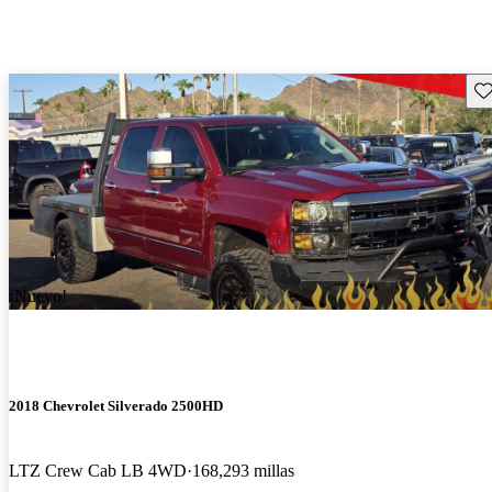
Gu
¡Nuevo!
2018 Chevrolet Silverado 2500HD
LTZ Crew Cab LB 4WD
168,293 millas