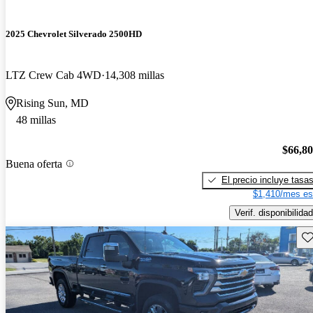
2025 Chevrolet Silverado 2500HD
LTZ Crew Cab 4WD
14,308 millas
Rising Sun, MD
48 millas
$66,8
Buena oferta
El precio incluye tasa
$1,410/mes es
Verif. disponibilidad
Gu