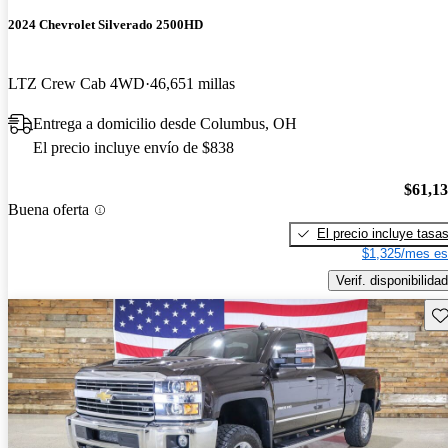
2024 Chevrolet Silverado 2500HD
LTZ Crew Cab 4WD
46,651 millas
Entrega a domicilio desde Columbus, OH
El precio incluye envío de $838
$61,1
Buena oferta
El precio incluye tasa
$1,325/mes es
Verif. disponibilidad
Gu