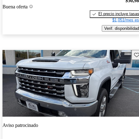
$50,9
Buena oferta
El precio incluye tasa
$1,051/mes es
Verif. disponibilidad
Gu
Aviso patrocinado