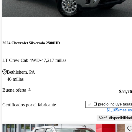
2024 Chevrolet Silverado 2500HD
LT Crew Cab 4WD
47,217 millas
Bethlehem, PA
46 millas
Buena oferta
$51,7
El precio incluye tasa
Certificados por el fabricante
$1,105/mes es
Verif. disponibilidad
Gu