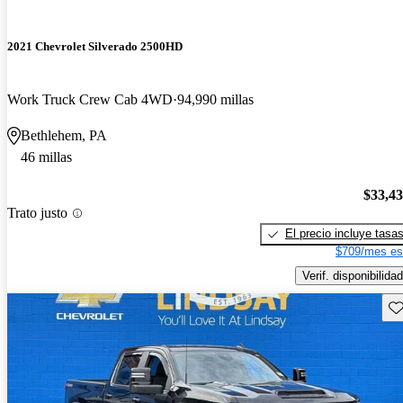
2021 Chevrolet Silverado 2500HD
Work Truck Crew Cab 4WD
94,990 millas
Bethlehem, PA
46 millas
$33,4
Trato justo
El precio incluye tasa
$709/mes es
Verif. disponibilidad
Gu