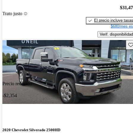
$31,4
Trato justo
El precio incluye tasa
$680/mes es
Verif. disponibilidad
Gu
Precio reducido
-$2,354
2020 Chevrolet Silverado 2500HD