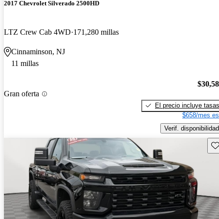
2017 Chevrolet Silverado 2500HD
LTZ Crew Cab 4WD
171,280 millas
Cinnaminson, NJ
11 millas
$30,5
Gran oferta
El precio incluye tasa
$658/mes es
Verif. disponibilidad
Gu