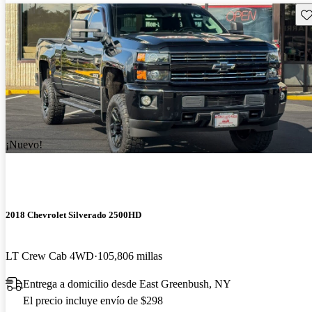
Gu
¡Nuevo!
2018 Chevrolet Silverado 2500HD
LT Crew Cab 4WD
105,806 millas
Entrega a domicilio desde East Greenbush, NY
El precio incluye envío de $298