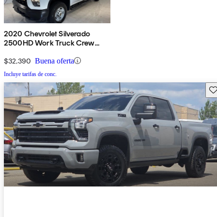
2020 Chevrolet Silverado
2500HD Work Truck Crew
Cab 4WD
$32,390
Buena oferta
Incluye tarifas de conc.
Gu