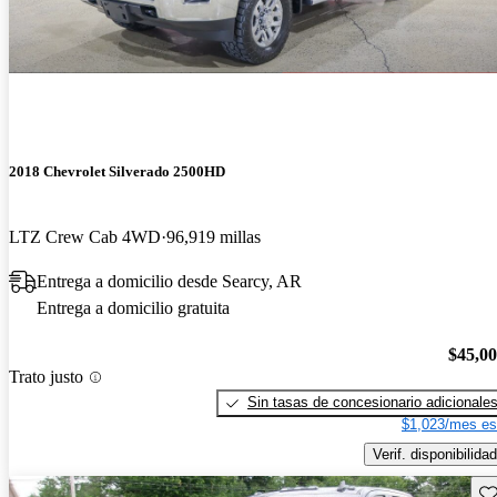
2018 Chevrolet Silverado 2500HD
LTZ Crew Cab 4WD
96,919 millas
Entrega a domicilio desde Searcy, AR
Entrega a domicilio gratuita
$45,0
Trato justo
Sin tasas de concesionario adicionale
$1,023/mes es
Verif. disponibilidad
Gu