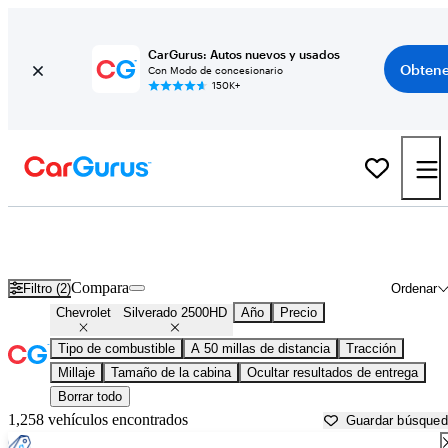
CarGurus: Autos nuevos y usados
Obtene
Con Modo de concesionario
150K+
Chevrolet Silverado 2500HD usados en venta cerca de
Philadelphia, PA
Compara
Filtro (2)
Ordenar
Chevrolet
Silverado 2500HD
Año
Precio
Tipo de combustible
A 50 millas de distancia
Tracción
Millaje
Tamaño de la cabina
Ocultar resultados de entrega
Borrar todo
1,258 vehículos encontrados
Guardar búsque