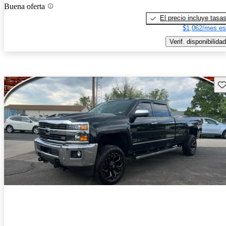
Buena oferta
El precio incluye tasa
$1,062/mes es
Verif. disponibilidad
Gu