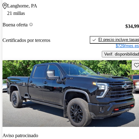
Langhorne, PA
21 millas
Buena oferta
$34,9
El precio incluye tasa
Certificados por terceros
$729/mes es
Verif. disponibilidad
Gu
Aviso patrocinado