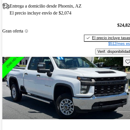
Entrega a domicilio desde Phoenix, AZ
El precio incluye envío de $2,074
$24,8
Gran oferta
El precio incluye tasa
$512/mes es
Verif. disponibilidad
Gu