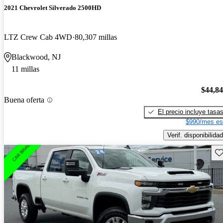
2021 Chevrolet Silverado 2500HD
LTZ Crew Cab 4WD
80,307 millas
Blackwood, NJ
11 millas
$44,8
Buena oferta
El precio incluye tasa
$990/mes es
Verif. disponibilidad
Gu