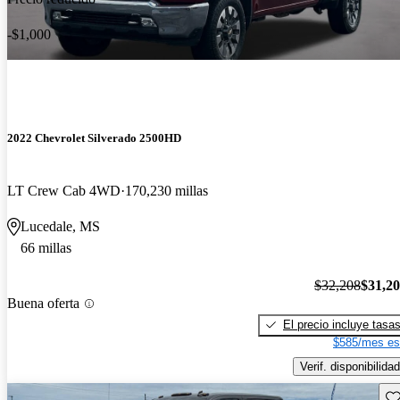
-$1,000
2022 Chevrolet Silverado 2500HD
LT Crew Cab 4WD
170,230 millas
Lucedale, MS
66 millas
$32,208
$31,2
Buena oferta
El precio incluye tasa
$585/mes es
Verif. disponibilidad
Gu