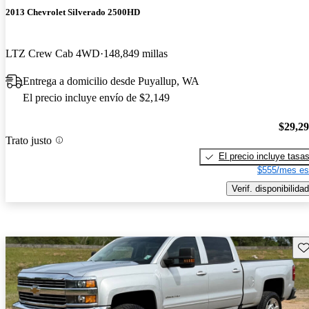
2013 Chevrolet Silverado 2500HD
LTZ Crew Cab 4WD
148,849 millas
Entrega a domicilio desde Puyallup, WA
El precio incluye envío de $2,149
$29,2
Trato justo
El precio incluye tasa
$555/mes es
Verif. disponibilidad
Gu