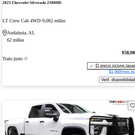
2025 Chevrolet Silverado 2500HD
LT Crew Cab 4WD
9,082 millas
Andalusia, AL
62 millas
$58,9
Trato justo
El precio incluye tasa
$1,069/mes es
Verif. disponibilidad
Gu