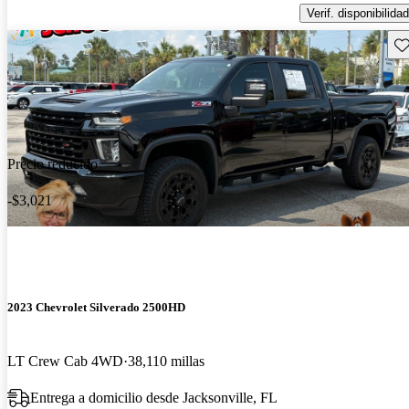
Verif. disponibilidad
Gu
Precio reducido
-$3,021
2023 Chevrolet Silverado 2500HD
LT Crew Cab 4WD
38,110 millas
Entrega a domicilio desde Jacksonville, FL