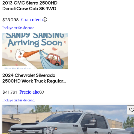
2013 GMC Sierra 2500HD
Denali Crew Cab SB 4WD
$25,098
Gran oferta
Incluye tarifas de conc.
2024 Chevrolet Silverado
2500HD Work Truck Regular
Cab LB RWD
$41,761
Precio alto
Incluye tarifas de conc.
Gu