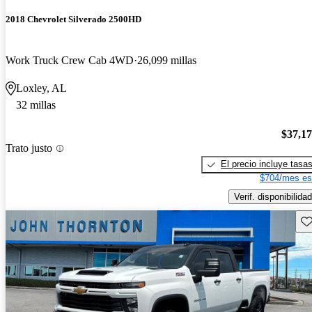
2018 Chevrolet Silverado 2500HD
Work Truck Crew Cab 4WD
26,099 millas
Loxley, AL
32 millas
$37,1
Trato justo
El precio incluye tasa
$704/mes es
Verif. disponibilidad
Gu