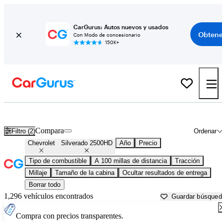
CarGurus: Autos nuevos y usados
Obtene
Con Modo de concesionario
150K+
Chevrolet Silverado 2500HD usados en venta cerca de
Atmore, AL
Compara
Filtro (2)
Ordenar
Chevrolet
Silverado 2500HD
Año
Precio
Tipo de combustible
A 100 millas de distancia
Tracción
Millaje
Tamaño de la cabina
Ocultar resultados de entrega
Borrar todo
1,296 vehículos encontrados
Guardar búsque
Compra con precios transparentes.