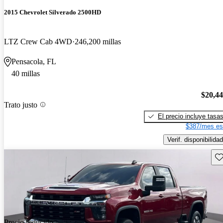
2015 Chevrolet Silverado 2500HD
LTZ Crew Cab 4WD
246,200 millas
Pensacola, FL
40 millas
$20,4
Trato justo
El precio incluye tasa
$387/mes es
Verif. disponibilidad
Gu
Precio reducido