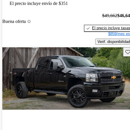
El precio incluye envío de $351
$49,662
$46,6
Buena oferta
El precio incluye tasa
$859/mes es
Verif. disponibilidad
Gu