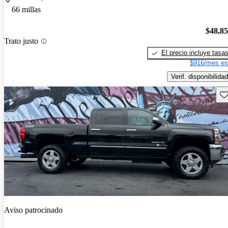
66 millas
$48,8
Trato justo
El precio incluye tasa
$916/mes es
Verif. disponibilidad
Gu
Aviso patrocinado