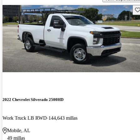
Gu
2022 Chevrolet Silverado 2500HD
Work Truck LB RWD
144,643 millas
Mobile, AL
49 millas