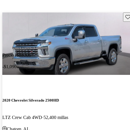
Gu
Precio reducido
-$1,090
2020 Chevrolet Silverado 2500HD
LTZ Crew Cab 4WD
52,400 millas
Chatom, AL