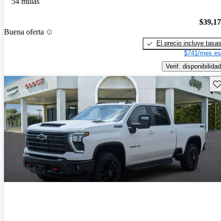
54 millas
$39,1
Buena oferta
El precio incluye tasa
$741/mes es
Verif. disponibilidad
Gu