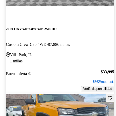
2020 Chevrolet Silverado 2500HD
Custom Crew Cab 4WD
87,886 millas
Villa Park, IL
1 millas
$33,995
Buena oferta
$662/mes est.
Verif. disponibilidad
Guard