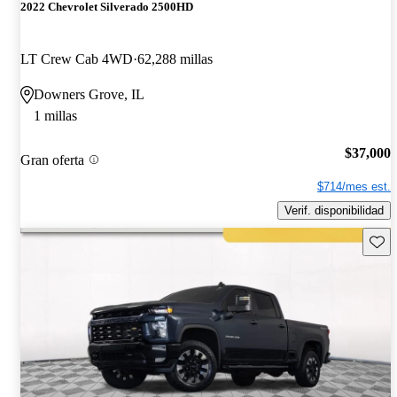
2022 Chevrolet Silverado 2500HD
LT Crew Cab 4WD
62,288 millas
Downers Grove, IL
1 millas
$37,000
Gran oferta
$714/mes est.
Verif. disponibilidad
Guard