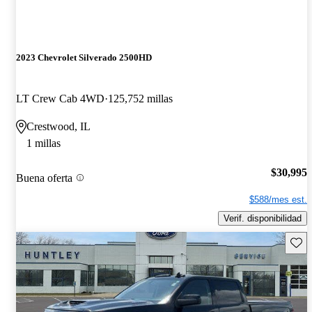
2023 Chevrolet Silverado 2500HD
LT Crew Cab 4WD
125,752 millas
Crestwood, IL
1 millas
$30,995
Buena oferta
$588/mes est.
Verif. disponibilidad
Guard