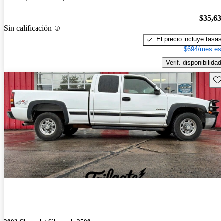
$35,6
Sin calificación
El precio incluye tasa
$694/mes es
Verif. disponibilidad
Gu