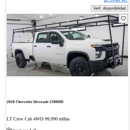
$273/mes est.
Verif. disponibilidad
Guard
2020 Chevrolet Silverado 2500HD
LT Crew Cab 4WD
99,990 millas