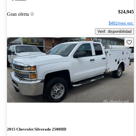
$24,945
Gran oferta
$481/mes est.
Verif. disponibilidad
Guard
2015 Chevrolet Silverado 2500HD