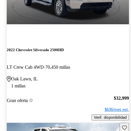
2022 Chevrolet Silverado 2500HD
LT Crew Cab 4WD
70,450 millas
Oak Lawn, IL
1 millas
$32,999
Gran oferta
$636/mes est.
Verif. disponibilidad
Guard