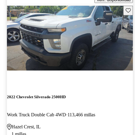
Guard
2022 Chevrolet Silverado 2500HD
Work Truck Double Cab 4WD
113,466 millas
Hazel Crest, IL
1 millas