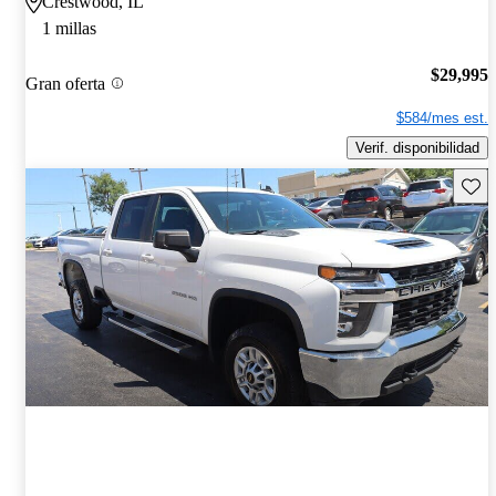
Crestwood, IL
1 millas
$29,995
Gran oferta
$584/mes est.
Verif. disponibilidad
Guard