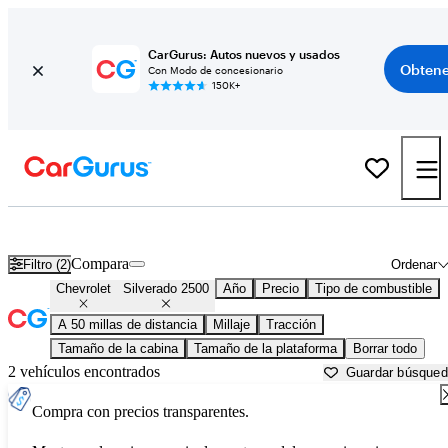
CarGurus: Autos nuevos y usados
Obtene
Con Modo de concesionario
150K+
Chevrolet Silverado 2500 usados en venta cerca de
Aurora, IL
Compara
Filtro (2)
Ordenar
Chevrolet
Silverado 2500
Año
Precio
Tipo de combustible
A 50 millas de distancia
Millaje
Tracción
Tamaño de la cabina
Tamaño de la plataforma
Borrar todo
2 vehículos encontrados
Guardar búsque
Compra con precios transparentes.