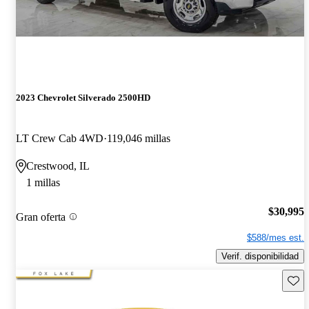
2023 Chevrolet Silverado 2500HD
LT Crew Cab 4WD
119,046 millas
Crestwood, IL
1 millas
$30,995
Gran oferta
$588/mes est.
Verif. disponibilidad
Guard