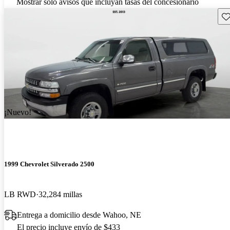
Mostrar solo avisos que incluyan tasas del concesionario
Gu
¡Nuevo!
1999 Chevrolet Silverado 2500
LB RWD
32,284 millas
Entrega a domicilio desde Wahoo, NE
El precio incluye envío de $433