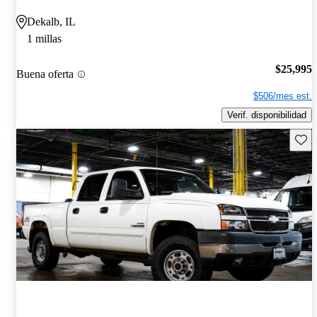
Dekalb, IL
1 millas
$25,995
Buena oferta
$506/mes est.
Verif. disponibilidad
Guard