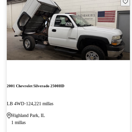
Guard
2001 Chevrolet Silverado 2500HD
LB 4WD
124,221 millas
Highland Park, IL
1 millas