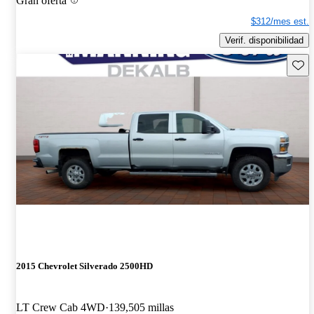
Gran oferta
$312/mes est.
Verif. disponibilidad
Guard
2015 Chevrolet Silverado 2500HD
LT Crew Cab 4WD
139,505 millas