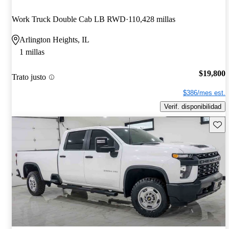
Work Truck Double Cab LB RWD
110,428 millas
Arlington Heights, IL
1 millas
$19,800
Trato justo
$386/mes est.
Verif. disponibilidad
Guard