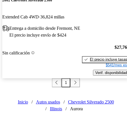
2002 Chevrolet Silverado 2500
Extended Cab 4WD
36,824 millas
Entrega a domicilio desde Fremont, NE
El precio incluye envío de $424
$27,7
Sin calificación
El precio incluye tasa
$541/mes es
Verif. disponibilidad
1
Inicio
/
Autos usados
/
Chevrolet Silverado 2500
/
Illinois
/
Aurora