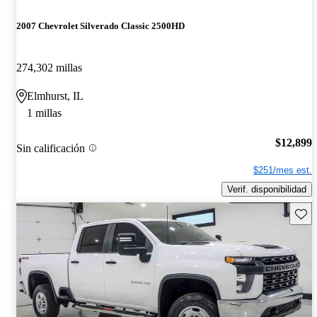
2007 Chevrolet Silverado Classic 2500HD
274,302 millas
Elmhurst, IL
1 millas
$12,899
Sin calificación
$251/mes est.
Verif. disponibilidad
Guard